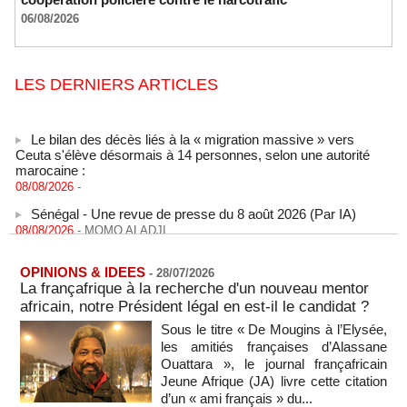
06/08/2026
LES DERNIERS ARTICLES
Le bilan des décès liés à la « migration massive » vers
Ceuta s'élève désormais à 14 personnes, selon une autorité
marocaine :
08/08/2026
-
Sénégal - Une revue de presse du 8 août 2026 (Par IA)
08/08/2026
-
MOMO ALADJI
SENEGAL - Les Unes de la presse quotidienne du 8/9 août
2026
OPINIONS & IDEES
-
28/07/2026
08/08/2026
-
MOMO ALADJI
La françafrique à la recherche d'un nouveau mentor
A Ceuta, les enfants migrants risquent d'être victimes de
africain, notre Président légal en est-il le candidat ?
maltraitance et d'exploitation, avertissent des ONG
Sous le titre « De Mougins à l’Elysée,
07/08/2026
-
les amitiés françaises d’Alassane
Les Bourses mondiales touchent des sommets après
Ouattara », le journal françafricain
l'emploi américain
Jeune Afrique (JA) livre cette citation
07/08/2026
-
d’un « ami français » du...