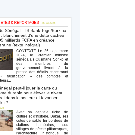
ETES & REPORTAGES
- 25/10/2025
du Sénégal – IB Bank Togo/Burkina
: blanchiment d’une dette cachée
5 milliards FCFA en créance
raine (texte intégral)
CONTEXTE Le 26 septembre
2024, le Premier ministre
sénégalais Ousmane Sonko et
des membres du
gouvernement livrent à la
presse des détails concernant
« falsification » des comptes et
teurs...
négal peut-il jouer la carte du
sme durable pour élever le niveau
al dans le secteur et favoriser
loi ?
025
Avec sa capitale riche de
culture et d’histoire, Dakar, ses
côtes de sable fin bordées de
stations balnéaires, ses
villages de pêche pittoresques,
l’architecture historique de