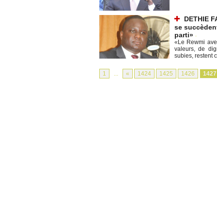
DETHIE F
se succèdent
parti»
-
«Le Rewmi avec
valeurs, de dig
subies, restent c
1
...
«
1424
1425
1426
1427