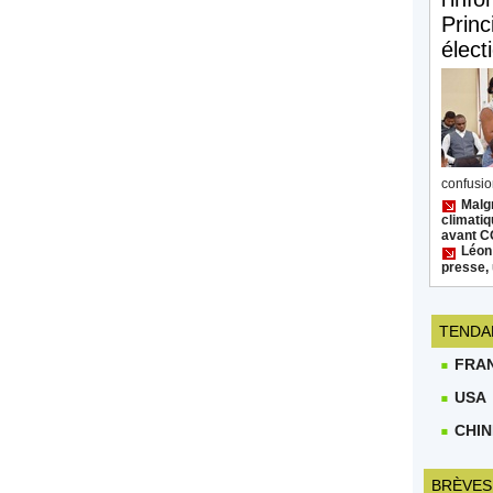
Princ
élect
confusion
Malgr
climatiq
avant 
Léon
presse, 
TENDA
FRA
USA
CHIN
BRÈVES