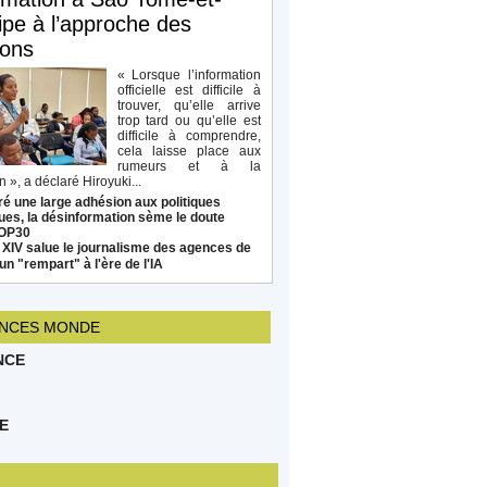
ipe à l’approche des
ions
« Lorsque l’information
officielle est difficile à
trouver, qu’elle arrive
trop tard ou qu’elle est
difficile à comprendre,
cela laisse place aux
rumeurs et à la
 », a déclaré Hiroyuki...
é une large adhésion aux politiques
ues, la désinformation sème le doute
COP30
 XIV salue le journalisme des agences de
un "rempart" à l'ère de l'IA
NCES MONDE
NCE
E