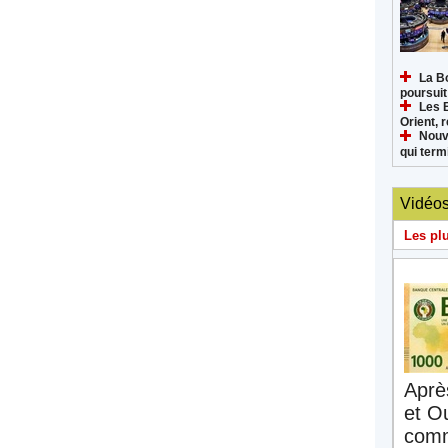
La B
poursuit
Les 
Orient, 
Nouv
qui termi
Vidéo
Les pl
Aprè
et O
comm