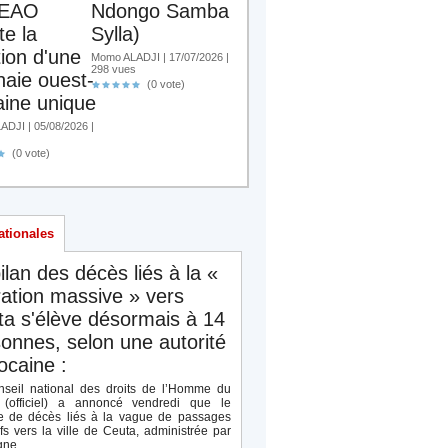
EAO
Ndongo Samba
te la
Sylla)
tion d'une
Momo ALADJI | 17/07/2026 |
298 vues
aie ouest-
(0 vote)
aine unique
DJI | 05/08/2026 |
(0 vote)
ationales
ilan des décès liés à la «
ation massive » vers
a s'élève désormais à 14
onnes, selon une autorité
caine :
seil national des droits de l’Homme du
(officiel) a annoncé vendredi que le
 de décès liés à la vague de passages
ifs vers la ville de Ceuta, administrée par
ne,...