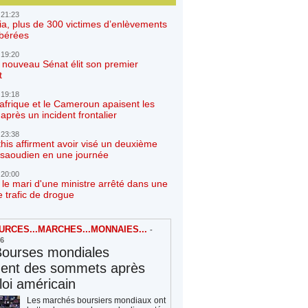
 21:23
ia, plus de 300 victimes d’enlèvements
ibérées
 19:20
e nouveau Sénat élit son premier
t
 19:18
afrique et le Cameroun apaisent les
après un incident frontalier
 23:38
his affirment avoir visé un deuxième
r saoudien en une journée
 20:00
 le mari d'une ministre arrêté dans une
e trafic de drogue
RCES...MARCHES...MONNAIES...
-
26
Bourses mondiales
hent des sommets après
loi américain
Les marchés boursiers mondiaux ont