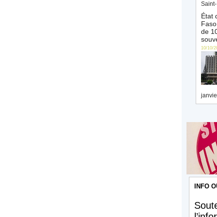
Saint-
État 
Faso 
de 10
souve
10/10/2
janvie
INFO O
Soute
l’inf