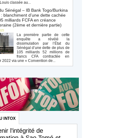
Louis classée au...
du Sénégal – IB Bank Togo/Burkina
: blanchiment d’une dette cachée
5 milliards FCFA en créance
raine (2ème et dernière partie)
025
La première partie de cette
enquête a révélé la
dissimulation par l’État du
Sénégal d’une dette de plus de
105 milliards 52 millions de
francs CFA contractée en
r 2022 via une « Convention de...
U INTOX
nir l’intégrité de
ormation à Sao Tomé-et-