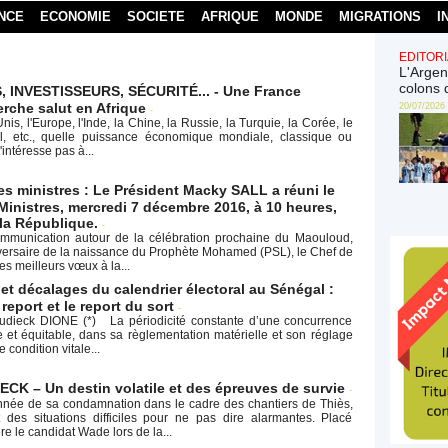
NCE
ECONOMIE
SOCIETE
AFRIQUE
MONDE
MIGRATIONS
I
EDITORI
L'Argen
colons 
 INVESTISSEURS, SÉCURITÉ... - Une France
rche salut en Afrique
20/07/2026
-
nis, l'Europe, l'Inde, la Chine, la Russie, la Turquie, la Corée, le
il, etc., quelle puissance économique mondiale, classique ou
intéresse pas à...
es ministres : Le Président Macky SALL a réuni le
Ministres, mercredi 7 décembre 2016, à 10 heures,
 la République.
-
mmunication autour de la célébration prochaine du Maouloud,
versaire de la naissance du Prophète Mohamed (PSL), le Chef de
es meilleurs vœux à la...
et décalages du calendrier électoral au Sénégal :
report et le report du sort
-
udieck DIONE (*) La périodicité constante d’une concurrence
e et équitable, dans sa règlementation matérielle et son réglage
 condition vitale...
ECK – Un destin volatile et des épreuves de survie
-
née de sa condamnation dans le cadre des chantiers de Thiès,
t des situations difficiles pour ne pas dire alarmantes. Placé
e le candidat Wade lors de la...