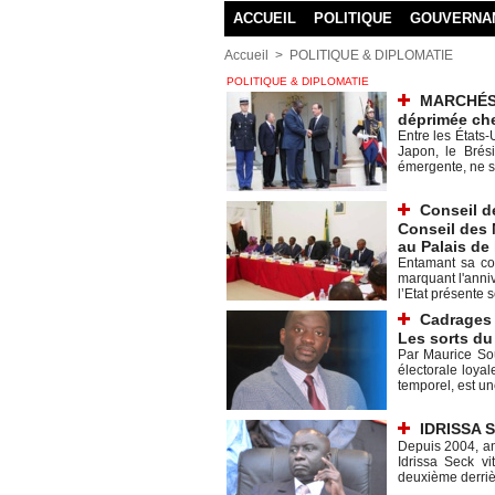
ACCUEIL
POLITIQUE
GOUVERNA
Accueil
>
POLITIQUE & DIPLOMATIE
POLITIQUE & DIPLOMATIE
MARCHÉS,
déprimée che
Entre les États-U
Japon, le Brés
émergente, ne s'
Conseil d
Conseil des 
au Palais de
Entamant sa co
marquant l'anni
l’Etat présente s
Cadrages 
Les sorts du 
Par Maurice So
électorale loyal
temporel, est une
IDRISSA S
Depuis 2004, an
Idrissa Seck vi
deuxième derrièr