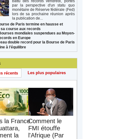
battu des records vendredi, portés
par la perspective d'un statu quo
monétaire de Réserve fédérale (Fed)
lors de sa prochaine réunion après
la publication de...
ourse de Paris termine en hausse et
 sa course aux records
Bourses mondiales suspendues au Moyen-
records en Europe
eau double record pour la Bourse de Paris
ne à l'équilibre
s
Les plus populaires
us récents
s la France
Comment le
uattara,
FMI étouffe
ent la
l'Afrique (Par