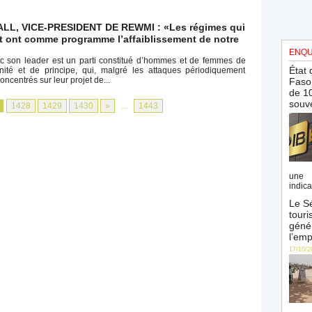
ALL, VICE-PRESIDENT DE REWMI : «Les régimes qui
 ont comme programme l’affaiblissement de notre
ENQU
 son leader est un parti constitué d’hommes et de femmes de
État 
nité et de principe, qui, malgré les attaques périodiquement
oncentrés sur leur projet de...
Faso 
de 10
souve
1428
1429
1430
»
...
1443
une 
indica
Le Sé
touri
génér
l’emp
17/10/2