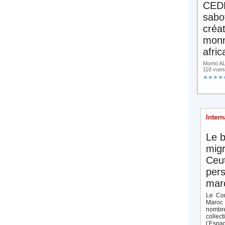
CED
sabo
créa
monn
afric
Momo ALA
118 vues
Intern
Le b
migr
Ceut
pers
maro
Le Con
Maroc 
nombre
collect
l’Espag