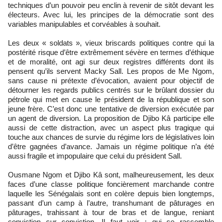
techniques d’un pouvoir peu enclin à revenir de sitôt devant les
électeurs. Avec lui, les principes de la démocratie sont des
variables manipulables et corvéables à souhait.
Les deux « soldats », vieux briscards politiques contre qui la
postérité risque d’être extrêmement sévère en termes d’éthique
et de moralité, ont agi sur deux registres différents dont ils
pensent qu’ils servent Macky Sall. Les propos de Me Ngom,
sans cause ni prétexte d’évocation, avaient pour objectif de
détourner les regards publics centrés sur le brûlant dossier du
pétrole qui met en cause le président de la république et son
jeune frère. C’est donc une tentative de diversion exécutée par
un agent de diversion. La proposition de Djibo Kâ participe elle
aussi de cette distraction, avec un aspect plus tragique qui
touche aux chances de survie du régime lors de législatives loin
d’être gagnées d’avance. Jamais un régime politique n’a été
aussi fragile et impopulaire que celui du président Sall.
Ousmane Ngom et Djibo Kâ sont, malheureusement, les deux
faces d’une classe politique foncièrement marchande contre
laquelle les Sénégalais sont en colère depuis bien longtemps,
passant d’un camp à l’autre, transhumant de pâturages en
pâturages, trahissant à tour de bras et de langue, reniant
conviction sur conviction. Il faut voir : qui se rassemble