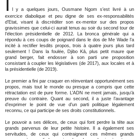
I
l y a quelques jours, Ousmane Ngom s’est livré à un
exercice diabolique et peu digne de ses ex-responsabilités
d’Etat, visant à discréditer son ex-mentor sur des propos
gravissimes que celui-ci aurait tenus au soir du second tour de
l’élection présidentielle de 2012. La bronca générale qui a
répondu à ces coups de poignard dans le dos de Me Wade l’a
incité à rectifier lesdits propos, trois à quatre jours plus tard
seulement ! Dans la foulée, Djibo Kâ, plus petit maure que
grand berger, fait endosser à son parti une proposition
consistant à coupler les législatives (de 2017), aux locales et à
la présidentielle (de 2019).
Le premier a fini par craquer en réinventant opportunément ses
propos, mais tout le monde ou presque a compris que cette
rétractation est de pure forme. L’ADN ne ment jamais, jusqu’à
preuve du contraire. Quant au second, il a juste l’avantage
d’exprimer le point de vue d’un parti politique légalement
reconnu, ce qui participe de ses droits constitutionnels.
Le pouvoir a ses délices, de ceux qui font perdre la tête aux
grands parvenus de leur petite histoire. Il a également ses
servitudes, de ceux qui contraignent ces mêmes grands