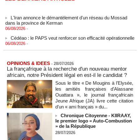
L'Iran annonce le démantèlement d'un réseau du Mossad
dans la province de Kerman
06/08/2026
-
Cédéao : le PAPS veut renforcer son efficacité opérationnelle
06/08/2026
-
L'armée nigériane obtient une hausse salariale historique
06/08/2026
-
Au Nigeria, plus de 300 victimes d’enlèvements ont été
OPINIONS & IDEES
-
28/07/2026
libérées
La françafrique à la recherche d'un nouveau mentor
06/08/2026
-
africain, notre Président légal en est-il le candidat ?
Sous le titre « De Mougins à l’Elysée,
Au Nigeria, plus de 300 victimes d’enlèvements ont été
libérées
les amitiés françaises d’Alassane
06/08/2026
-
Ouattara », le journal françafricain
Jeune Afrique (JA) livre cette citation
Soutenir l’intégrité de l’information à Sao Tomé-et-Principe à
d’un « ami français » du...
l’approche des élections
06/08/2026
-
Chronique Citoyenne - KIIRAAY,
le premier logo « Auto-Combustion
Taïwan bloque un pont stratégique lors de la simulation d'une
» de la République
invasion par la Chine
28/07/2026
06/08/2026
-