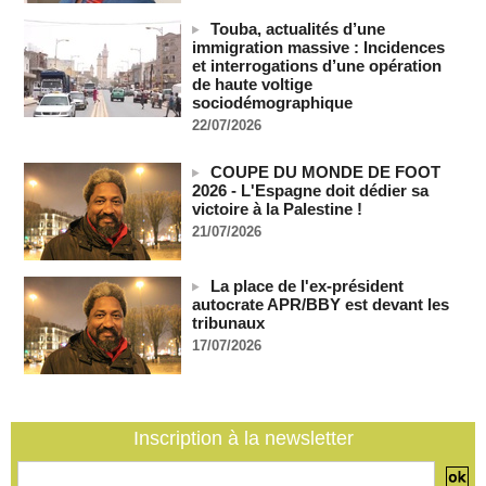
Les Bourses mondiales suspendues au Moyen-Orient,
Touba, actualités d’une
records en Europe
immigration massive : Incidences
06/08/2026
-
et interrogations d’une opération
de haute voltige
Soudan du Sud : Les avocats de Riek Machar sollicitent un
sociodémographique
accès à leur client avant la prochaine audience
06/08/2026
-
22/07/2026
France-Algérie: l'affaire Mehdi Laribi relance la coopération
COUPE DU MONDE DE FOOT
policière contre le narcotrafic
2026 - L'Espagne doit dédier sa
06/08/2026
-
victoire à la Palestine !
Guinée : l'absence du président Doumbouya ravive les
21/07/2026
tensions politiques
06/08/2026
-
La place de l'ex-président
Bénin: le nouveau Sénat élit son premier président
autocrate APR/BBY est devant les
06/08/2026
-
tribunaux
17/07/2026
La Centrafrique et le Cameroun apaisent les tensions après
un incident frontalier
06/08/2026
-
Inscription à la newsletter