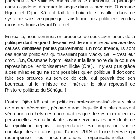
parvenus à se salir les mains dans le cambouis, à patauger
dans la gadoue, à remuer la langue dans la menterie. Ousmane
Ngom et Djibo Kâ ont fait le choix de s’installer dans ce
système sans vergogne qui transforme nos politiciens en des
monstres froids devant l’éternel.
En réalité, nous sommes en présence de deux aventuriers de la
politique dont le grand dessein est de se mettre au service des
causes identifiées par les gouvernants. En l’occurrence, ils sont
des agents politiciens qui travaillent pour Macky Sall – c’est leur
droit. L’un, Ousmane Ngom, était sur la liste noire de la cour de
répression de l’enrichissement illicite (Crei), il n’y est plus grâce
à ces miracles qui ne sont possibles qu’en politique. Il doit donc
faire ses preuves au service de celui qui pouvait être son
bourreau, lui le ministre de l’Intérieur le plus répressif de
l’histoire politique du Sénégal !
L’autre, Djibo Kâ, est un politicien professionnalisé depuis plus
de quatre décennies, période durant laquelle il a plus souvent
vécu aux crochets des contribuables que de ses compétences
personnelles. Sa particularité : avoir servi tous les présidents de
la république depuis l’indépendance. Sa proposition sur le
couplage des scrutins pour l’année 2019 est une hérésie qui
récompense les incompétences organisationnelles et