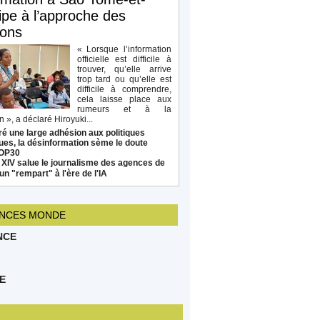
ipe à l’approche des
ions
« Lorsque l’information
officielle est difficile à
trouver, qu’elle arrive
trop tard ou qu’elle est
difficile à comprendre,
cela laisse place aux
rumeurs et à la
 », a déclaré Hiroyuki...
é une large adhésion aux politiques
ues, la désinformation sème le doute
COP30
 XIV salue le journalisme des agences de
un "rempart" à l'ère de l'IA
NCES MONDE
NCE
E