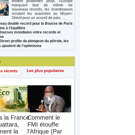
restent prudentes jeudi, l'Europe
marquant tout de même de
nouveaux records, les investisseurs
scrutant les avancées au Moyen-
Orient pour un accord de paix. ...
eau double record pour la Bourse de Paris
ne à l'équilibre
Bourses mondiales entre records et
sme
Street profite du plongeon du pétrole, les
s ajoutent de l'optimisme
s
Les plus populaires
us récents
s la France
Comment le
uattara,
FMI étouffe
ent la
l'Afrique (Par