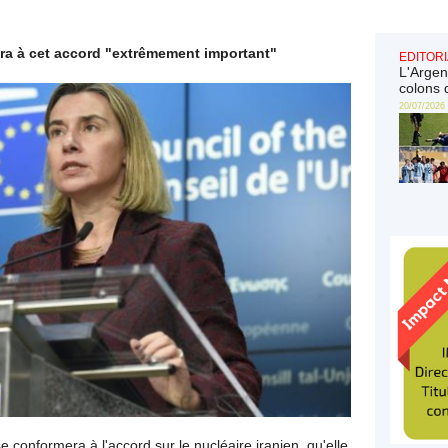
era à cet accord "extrêmement important"
EDITORI
L'Argen
colons 
20/07/2026
 conformera à l'accord sur le nucléaire iranien, qu'elle