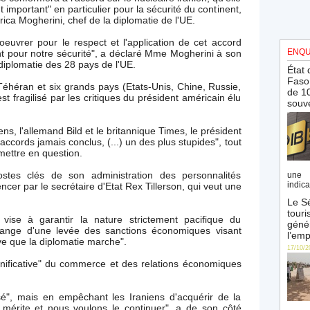
portant" en particulier pour la sécurité du continent,
rica Mogherini, chef de la diplomatie de l'UE.
euvrer pour le respect et l'application de cet accord
ENQU
t pour notre sécurité", a déclaré Mme Mogherini à son
diplomatie des 28 pays de l'UE.
État 
Faso 
 Téhéran et six grands pays (Etats-Unis, Chine, Russie,
de 10
 fragilisé par les critiques du président américain élu
souve
ns, l'allemand Bild et le britannique Times, le président
 accords jamais conclus, (...) un des plus stupides", tout
emettre en question.
s clés de son administration des personnalités
une 
indica
er par le secrétaire d'Etat Rex Tillerson, qui veut une
Le Sé
touri
vise à garantir la nature strictement pacifique du
génér
ange d'une levée des sanctions économiques visant
l’emp
ve que la diplomatie marche".
17/10/2
gnificative" du commerce et des relations économiques
rsé", mais en empêchant les Iraniens d'acquérir de la
d mérite et nous voulons le continuer", a de son côté