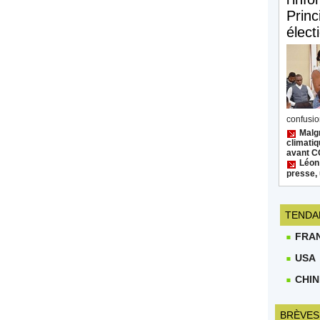
Princ
élect
confusion
Malgr
climatiq
avant 
Léon
presse, 
TENDA
FRA
USA
CHIN
BRÈVES