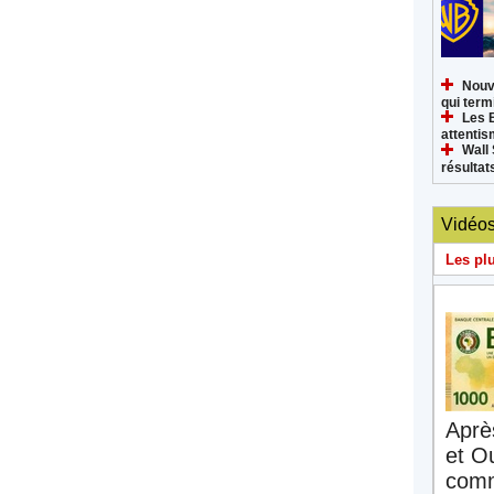
Nouv
qui termi
Les 
attenti
Wall 
résultat
Vidéo
Les pl
Aprè
et O
comm