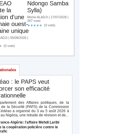
EAO
Ndongo Samba
te la
Sylla)
tion d'une
Momo ALADJI | 17/07/2026 |
267 vues
aie ouest-
(0 vote)
aine unique
DJI | 05/08/2026 |
(0 vote)
ationales
éao : le PAPS veut
orcer son efficacité
ationnelle
artement des Affaires politiques, de la
t de la Sécurité (PAPS) de la Commission
Cédéao a organisé du 3 au 5 août 2026 à
au Nigéria, une retraite de révision et de...
rance-Algérie: l'affaire Mehdi Laribi
e la coopération policière contre le
rafic