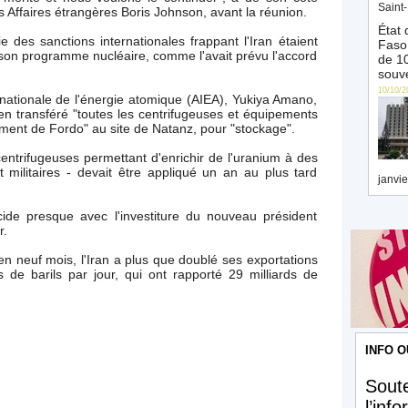
Saint-
s Affaires étrangères Boris Johnson, avant la réunion.
État 
 des sanctions internationales frappant l'Iran étaient
Faso 
 son programme nucléaire, comme l'avait prévu l'accord
de 10
souve
10/10/2
rnationale de l'énergie atomique (AIEA), Yukiya Amano,
en transféré "toutes les centrifugeuses et équipements
ement de Fordo" au site de Natanz, pour "stockage".
centrifugeuses permettant d'enrichir de l'uranium à des
nt militaires - devait être appliqué un an au plus tard
janvie
cide presque avec l'investiture du nouveau président
r.
 en neuf mois, l'Iran a plus que doublé ses exportations
ns de barils par jour, qui ont rapporté 29 milliards de
INFO O
Soute
l’inf