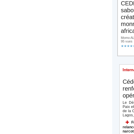
CED
sabo
créa
monn
afric
Momo ALA
95 vues
Intern
Céd
renf
opér
Le Dép
Paix e
de la 
Lagos, 
F
relanc
narcot