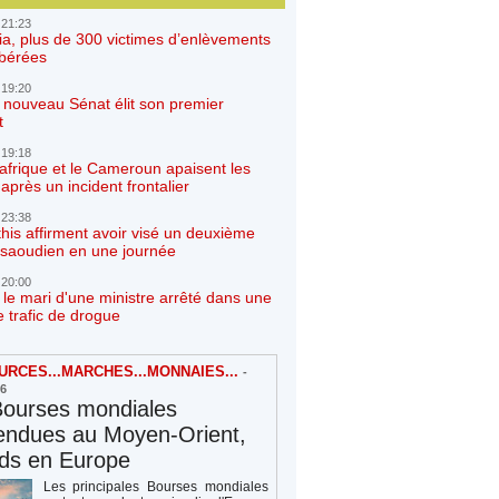
 21:23
ia, plus de 300 victimes d’enlèvements
ibérées
 19:20
e nouveau Sénat élit son premier
t
 19:18
afrique et le Cameroun apaisent les
après un incident frontalier
 23:38
his affirment avoir visé un deuxième
r saoudien en une journée
 20:00
 le mari d'une ministre arrêté dans une
e trafic de drogue
RCES...MARCHES...MONNAIES...
-
26
Bourses mondiales
endues au Moyen-Orient,
rds en Europe
Les principales Bourses mondiales