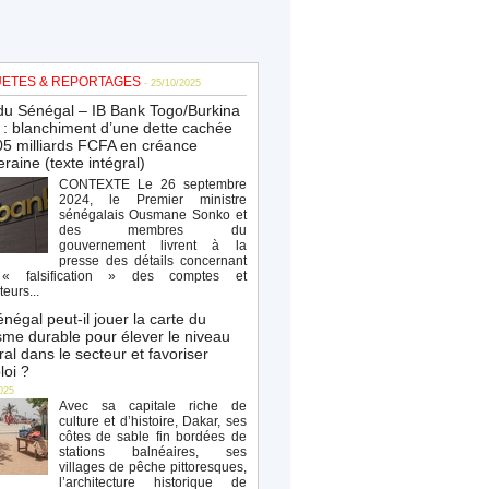
ETES & REPORTAGES
- 25/10/2025
du Sénégal – IB Bank Togo/Burkina
: blanchiment d’une dette cachée
5 milliards FCFA en créance
raine (texte intégral)
CONTEXTE Le 26 septembre
2024, le Premier ministre
sénégalais Ousmane Sonko et
des membres du
gouvernement livrent à la
presse des détails concernant
« falsification » des comptes et
teurs...
négal peut-il jouer la carte du
sme durable pour élever le niveau
al dans le secteur et favoriser
loi ?
025
Avec sa capitale riche de
culture et d’histoire, Dakar, ses
côtes de sable fin bordées de
stations balnéaires, ses
villages de pêche pittoresques,
l’architecture historique de