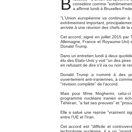
B
considère comme "extrêmement im
a affirmé lundi à Bruxelles Fede
"L'Union européenne va continuer à o
extrêmement important, principalemen
arrivée à une réunion des chefs de la 
Cet accord, signé en juillet 2015 par
Allemagne, France et Royaume-Uni) est
Donald Trump.
Dans un entretien lundi à deux quotidie
élu des Etats-Unis y voit "un des pires
en refusant de dire s'il va ou non le r
Donald Trump a nommé à des poste
ouvertement anti-iraniennes, à commenc
"révision complète" de l'accord.
Mais pour Mme Mogherini, celui-ci 
programme nucléaire iranien en éch
Téhéran, "a fait ses preuves" et "prou
Elle a salué une reprise "vraiment si
entre l'UE et l'Iran.
Cet accord est "difficile et controve
technologie nucléaire, il a un "gran