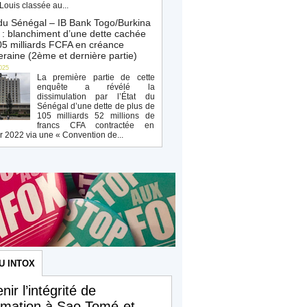
Louis classée au...
du Sénégal – IB Bank Togo/Burkina
: blanchiment d’une dette cachée
5 milliards FCFA en créance
raine (2ème et dernière partie)
025
La première partie de cette
enquête a révélé la
dissimulation par l’État du
Sénégal d’une dette de plus de
105 milliards 52 millions de
francs CFA contractée en
r 2022 via une « Convention de...
U INTOX
nir l’intégrité de
ormation à Sao Tomé-et-