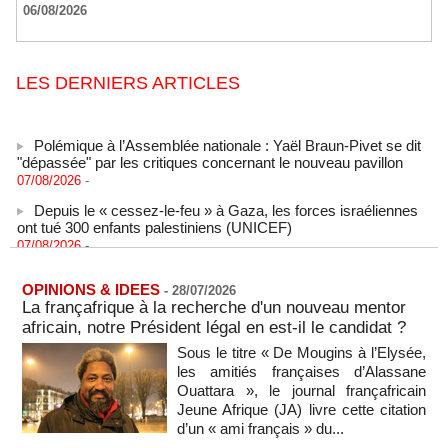
06/08/2026
LES DERNIERS ARTICLES
Polémique à l’Assemblée nationale : Yaël Braun-Pivet se dit
"dépassée" par les critiques concernant le nouveau pavillon
07/08/2026
-
Depuis le « cessez-le-feu » à Gaza, les forces israéliennes
ont tué 300 enfants palestiniens (UNICEF)
07/08/2026
-
Guinée-Bissau - Première visite de la médiation sénégalaise
après le sommet de la Cedeao
OPINIONS & IDEES
-
28/07/2026
07/08/2026
-
La françafrique à la recherche d'un nouveau mentor
africain, notre Président légal en est-il le candidat ?
Bénin: Patrice Talon élu président du Sénat, moins de trois
mois après son départ du pouvoir
Sous le titre « De Mougins à l’Elysée,
07/08/2026
-
les amitiés françaises d’Alassane
Ouattara », le journal françafricain
Mali-Algérie : le PM Maïga affirme qu’il n’y a « aucune
rupture diplomatique » entre les 2 pays
Jeune Afrique (JA) livre cette citation
07/08/2026
-
d’un « ami français » du...