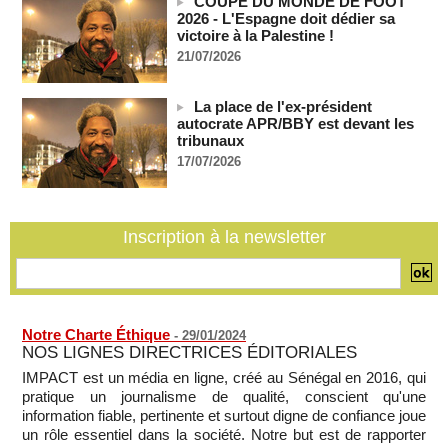
ont tué 300 enfants palestiniens (UNICEF)
COUPE DU MONDE DE FOOT
2026 - L'Espagne doit dédier sa
07/08/2026
-
victoire à la Palestine !
Guinée-Bissau - Première visite de la médiation sénégalaise
21/07/2026
après le sommet de la Cedeao
07/08/2026
-
La place de l'ex-président
Bénin: Patrice Talon élu président du Sénat, moins de trois
autocrate APR/BBY est devant les
mois après son départ du pouvoir
tribunaux
07/08/2026
-
17/07/2026
Mali-Algérie : le PM Maïga affirme qu’il n’y a « aucune
rupture diplomatique » entre les 2 pays
07/08/2026
-
Inscription à la newsletter
Journaliste libanaise tuée par Israël : Amnesty France
demande une enquête pour crime de guerre
07/08/2026
-
Notre Charte Éthique
-
29/01/2024
NOS LIGNES DIRECTRICES ÉDITORIALES
IMPACT est un média en ligne, créé au Sénégal en 2016, qui
pratique un journalisme de qualité, conscient qu'une
information fiable, pertinente et surtout digne de confiance joue
un rôle essentiel dans la société. Notre but est de rapporter