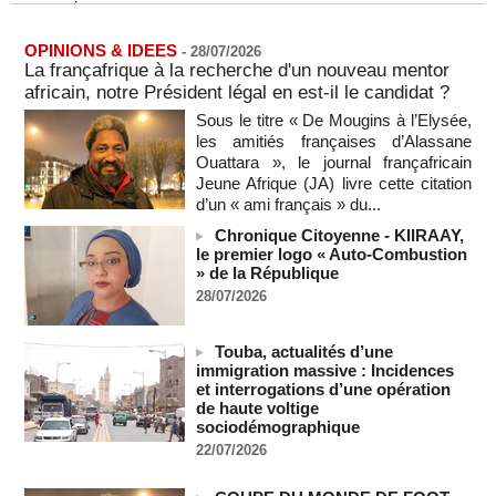
08/08/2026
-
Sénégal - Une revue de presse du 8 août 2026 (Par IA)
OPINIONS & IDEES
-
28/07/2026
08/08/2026
-
MOMO ALADJI
La françafrique à la recherche d'un nouveau mentor
africain, notre Président légal en est-il le candidat ?
SENEGAL - Les Unes de la presse quotidienne du 8/9 août
2026
Sous le titre « De Mougins à l’Elysée,
08/08/2026
-
MOMO ALADJI
les amitiés françaises d’Alassane
Ouattara », le journal françafricain
A Ceuta, les enfants migrants risquent d'être victimes de
Jeune Afrique (JA) livre cette citation
maltraitance et d'exploitation, avertissent des ONG
d’un « ami français » du...
07/08/2026
-
Chronique Citoyenne - KIIRAAY,
Les Bourses mondiales touchent des sommets après
le premier logo « Auto-Combustion
l'emploi américain
» de la République
07/08/2026
-
28/07/2026
"Construction de la Grande Côte D'ivoire" : Le Président
Alassane Ouattara appelle à la contribution de toutes les forces
Touba, actualités d’une
vives de la nation
immigration massive : Incidences
07/08/2026
-
et interrogations d’une opération
Polémique à l’Assemblée nationale : Yaël Braun-Pivet se dit
de haute voltige
"dépassée" par les critiques concernant le nouveau pavillon
sociodémographique
07/08/2026
-
22/07/2026
Depuis le « cessez-le-feu » à Gaza, les forces israéliennes