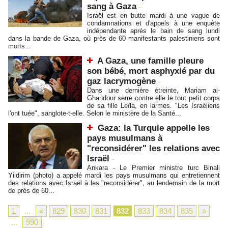
sang à Gaza
-
Israël est en butte mardi à une vague de
condamnations et d'appels à une enquête
indépendante après le bain de sang lundi
dans la bande de Gaza, où près de 60 manifestants palestiniens sont
morts...
A Gaza, une famille pleure
son bébé, mort asphyxié par du
gaz lacrymogène
-
Dans une dernière étreinte, Mariam al-
Ghandour serre contre elle le tout petit corps
de sa fille Leïla, en larmes. "Les Israéliens
l'ont tuée", sanglote-t-elle. Selon le ministère de la Santé...
Gaza: la Turquie appelle les
pays musulmans à
"reconsidérer" les relations avec
Israël
-
Ankara - Le Premier ministre turc Binali
Yildirim (photo) a appelé mardi les pays musulmans qui entretiennent
des relations avec Israël à les "reconsidérer", au lendemain de la mort
de près de 60...
1
...
«
829
830
831
832
833
834
835
»
...
990