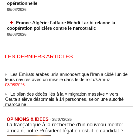
opérationnelle
06/08/2026
France-Algérie: l'affaire Mehdi Laribi relance la
coopération policière contre le narcotrafic
06/08/2026
LES DERNIERS ARTICLES
Les Émirats arabes unis annoncent que l'Iran a ciblé l'un de
leurs navires avec un missile dans le détroit d'Ormuz
08/08/2026
-
Le bilan des décès liés à la « migration massive » vers
Ceuta s'élève désormais à 14 personnes, selon une autorité
marocaine :
08/08/2026
-
Sénégal - Une revue de presse du 8 août 2026 (Par IA)
OPINIONS & IDEES
08/08/2026
-
MOMO ALADJI
-
28/07/2026
La françafrique à la recherche d'un nouveau mentor
SENEGAL - Les Unes de la presse quotidienne du 8/9 août
africain, notre Président légal en est-il le candidat ?
2026