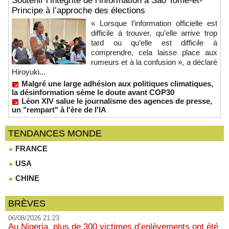
Soutenir l’intégrité de l’information à Sao Tomé-et-
Principe à l’approche des élections
« Lorsque l’information officielle est
difficile à trouver, qu’elle arrive trop
tard ou qu’elle est difficile à
comprendre, cela laisse place aux
rumeurs et à la confusion », a déclaré
Hiroyuki...
Malgré une large adhésion aux politiques climatiques,
la désinformation sème le doute avant COP30
Léon XIV salue le journalisme des agences de presse,
un "rempart" à l'ère de l'IA
TENDANCES MONDE
FRANCE
USA
CHINE
BRÈVES
06/08/2026 21:23
Au Nigeria, plus de 300 victimes d’enlèvements ont été