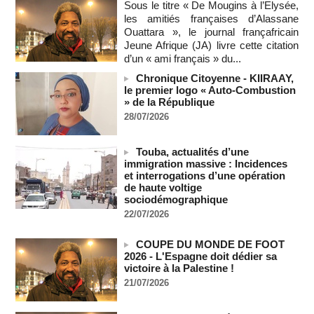
Sous le titre « De Mougins à l’Elysée,
08/08/2026
-
MOMO ALADJI
les amitiés françaises d’Alassane
A Ceuta, les enfants migrants risquent d'être victimes de
Ouattara », le journal françafricain
maltraitance et d'exploitation, avertissent des ONG
Jeune Afrique (JA) livre cette citation
07/08/2026
-
d’un « ami français » du...
Les Bourses mondiales touchent des sommets après
Chronique Citoyenne - KIIRAAY,
l'emploi américain
le premier logo « Auto-Combustion
07/08/2026
-
» de la République
28/07/2026
"Construction de la Grande Côte D'ivoire" : Le Président
Alassane Ouattara appelle à la contribution de toutes les forces
vives de la nation
Touba, actualités d’une
07/08/2026
-
immigration massive : Incidences
et interrogations d’une opération
Polémique à l’Assemblée nationale : Yaël Braun-Pivet se dit
de haute voltige
"dépassée" par les critiques concernant le nouveau pavillon
sociodémographique
07/08/2026
-
22/07/2026
Depuis le « cessez-le-feu » à Gaza, les forces israéliennes
ont tué 300 enfants palestiniens (UNICEF)
COUPE DU MONDE DE FOOT
07/08/2026
-
2026 - L'Espagne doit dédier sa
Guinée-Bissau - Première visite de la médiation sénégalaise
victoire à la Palestine !
après le sommet de la Cedeao
21/07/2026
07/08/2026
-
Bénin: Patrice Talon élu président du Sénat, moins de trois