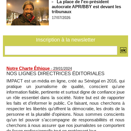
La place de l'ex-président
mois après son départ du pouvoir
autocrate APR/BBY est devant les
07/08/2026
-
tribunaux
17/07/2026
Mali-Algérie : le PM Maïga affirme qu’il n’y a « aucune
rupture diplomatique » entre les 2 pays
07/08/2026
-
Journaliste libanaise tuée par Israël : Amnesty France
Inscription à la newsletter
demande une enquête pour crime de guerre
07/08/2026
-
Notre Charte Éthique
-
29/01/2024
NOS LIGNES DIRECTRICES ÉDITORIALES
IMPACT est un média en ligne, créé au Sénégal en 2016, qui
pratique un journalisme de qualité, conscient qu'une
information fiable, pertinente et surtout digne de confiance joue
un rôle essentiel dans la société. Notre but est de rapporter
les faits et d’informer le public. Ce faisant, nous cherchons à
respecter les libertés qu’offrent la démocratie, les droits de la
personne et la pluralité d’opinions. Nous sommes conscients
qu’un tel pouvoir s’accompagne de responsabilités et nous
cherchons à nous assurer que nos journalistes se comportent
de façon professionnelle,tout en protégeant leur...