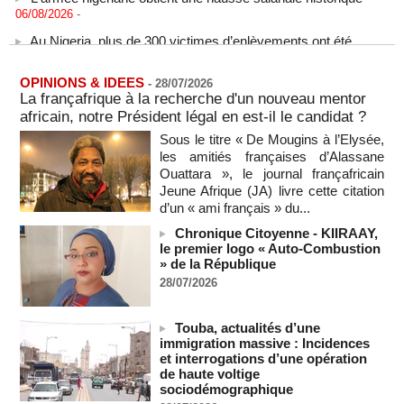
06/08/2026
-
Au Nigeria, plus de 300 victimes d’enlèvements ont été
libérées
06/08/2026
-
OPINIONS & IDEES
-
28/07/2026
Au Nigeria, plus de 300 victimes d’enlèvements ont été
La françafrique à la recherche d'un nouveau mentor
libérées
africain, notre Président légal en est-il le candidat ?
06/08/2026
-
Sous le titre « De Mougins à l’Elysée,
Soutenir l’intégrité de l’information à Sao Tomé-et-Principe à
les amitiés françaises d’Alassane
l’approche des élections
Ouattara », le journal françafricain
06/08/2026
-
Jeune Afrique (JA) livre cette citation
Taïwan bloque un pont stratégique lors de la simulation d'une
d’un « ami français » du...
invasion par la Chine
Chronique Citoyenne - KIIRAAY,
06/08/2026
-
le premier logo « Auto-Combustion
Les Bourses mondiales suspendues au Moyen-Orient,
» de la République
records en Europe
28/07/2026
06/08/2026
-
Soudan du Sud : Les avocats de Riek Machar sollicitent un
Touba, actualités d’une
accès à leur client avant la prochaine audience
immigration massive : Incidences
06/08/2026
-
et interrogations d’une opération
de haute voltige
France-Algérie: l'affaire Mehdi Laribi relance la coopération
sociodémographique
policière contre le narcotrafic