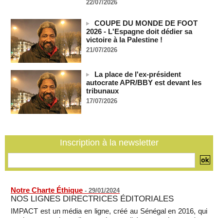
22/07/2026
06/08/2026
-
Guinée : l'absence du président Doumbouya ravive les
COUPE DU MONDE DE FOOT
tensions politiques
2026 - L'Espagne doit dédier sa
06/08/2026
-
victoire à la Palestine !
Bénin: le nouveau Sénat élit son premier président
21/07/2026
06/08/2026
-
La Centrafrique et le Cameroun apaisent les tensions après
La place de l'ex-président
un incident frontalier
autocrate APR/BBY est devant les
tribunaux
06/08/2026
-
17/07/2026
Vu & Lu sur X - Donald Trump dans le piège à milliards de la
BBC
06/08/2026
-
Inscription à la newsletter
Notre Charte Éthique
-
29/01/2024
NOS LIGNES DIRECTRICES ÉDITORIALES
IMPACT est un média en ligne, créé au Sénégal en 2016, qui