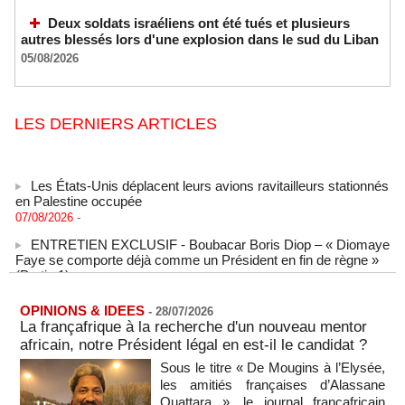
Deux soldats israéliens ont été tués et plusieurs
autres blessés lors d'une explosion dans le sud du Liban
05/08/2026
LES DERNIERS ARTICLES
Les États-Unis déplacent leurs avions ravitailleurs stationnés
en Palestine occupée
07/08/2026
-
ENTRETIEN EXCLUSIF - Boubacar Boris Diop – « Diomaye
Faye se comporte déjà comme un Président en fin de règne »
(Partie 1)
MOMAR DIENG
07/08/2026
-
SENEGAL - Les Unes de la presse quotidienne du 7 août
OPINIONS & IDEES
-
28/07/2026
2026
La françafrique à la recherche d'un nouveau mentor
07/08/2026
-
MOMO ALADJI
africain, notre Président légal en est-il le candidat ?
L'Iran annonce le démantèlement d'un réseau du Mossad
Sous le titre « De Mougins à l’Elysée,
dans la province de Kerman
les amitiés françaises d’Alassane
06/08/2026
-
Ouattara », le journal françafricain