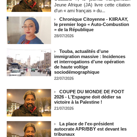
Jeune Afrique (JA) livre cette citation
Cédéao : le PAPS veut renforcer son efficacité opérationnelle
d’un « ami français » du...
06/08/2026
-
Chronique Citoyenne - KIIRAAY,
L'armée nigériane obtient une hausse salariale historique
le premier logo « Auto-Combustion
06/08/2026
-
» de la République
Au Nigeria, plus de 300 victimes d’enlèvements ont été
28/07/2026
libérées
06/08/2026
-
Touba, actualités d’une
Au Nigeria, plus de 300 victimes d’enlèvements ont été
immigration massive : Incidences
libérées
et interrogations d’une opération
de haute voltige
06/08/2026
-
sociodémographique
Soutenir l’intégrité de l’information à Sao Tomé-et-Principe à
22/07/2026
l’approche des élections
06/08/2026
-
COUPE DU MONDE DE FOOT
Taïwan bloque un pont stratégique lors de la simulation d'une
2026 - L'Espagne doit dédier sa
invasion par la Chine
victoire à la Palestine !
06/08/2026
-
21/07/2026
Les Bourses mondiales suspendues au Moyen-Orient,
records en Europe
La place de l'ex-président
06/08/2026
-
autocrate APR/BBY est devant les
tribunaux
Soudan du Sud : Les avocats de Riek Machar sollicitent un