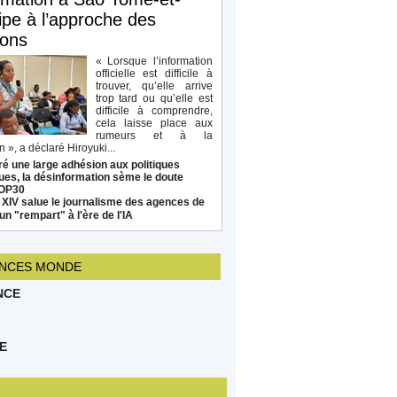
ipe à l’approche des
ions
« Lorsque l’information
officielle est difficile à
trouver, qu’elle arrive
trop tard ou qu’elle est
difficile à comprendre,
cela laisse place aux
rumeurs et à la
 », a déclaré Hiroyuki...
é une large adhésion aux politiques
ues, la désinformation sème le doute
COP30
 XIV salue le journalisme des agences de
un "rempart" à l'ère de l'IA
NCES MONDE
NCE
E