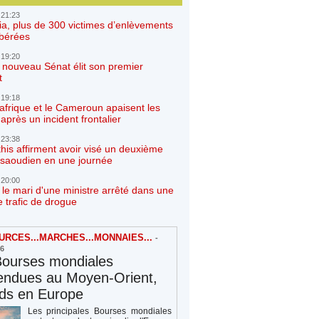
 21:23
ia, plus de 300 victimes d’enlèvements
ibérées
 19:20
e nouveau Sénat élit son premier
t
 19:18
afrique et le Cameroun apaisent les
après un incident frontalier
 23:38
his affirment avoir visé un deuxième
r saoudien en une journée
 20:00
 le mari d'une ministre arrêté dans une
e trafic de drogue
RCES...MARCHES...MONNAIES...
-
26
Bourses mondiales
endues au Moyen-Orient,
rds en Europe
Les principales Bourses mondiales