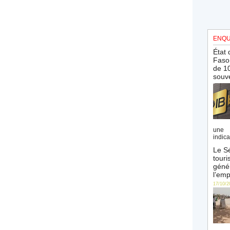
ENQU
État 
Faso 
de 10
souve
une 
indica
Le Sé
touri
génér
l’emp
17/10/2