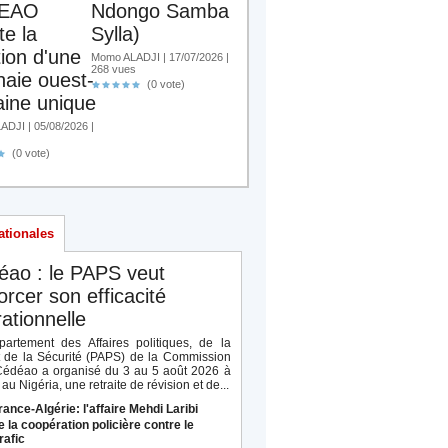
EAO
Ndongo Samba
te la
Sylla)
tion d'une
Momo ALADJI | 17/07/2026 |
268 vues
aie ouest-
(0 vote)
aine unique
DJI | 05/08/2026 |
(0 vote)
ationales
éao : le PAPS veut
orcer son efficacité
ationnelle
artement des Affaires politiques, de la
t de la Sécurité (PAPS) de la Commission
Cédéao a organisé du 3 au 5 août 2026 à
au Nigéria, une retraite de révision et de...
rance-Algérie: l'affaire Mehdi Laribi
e la coopération policière contre le
rafic