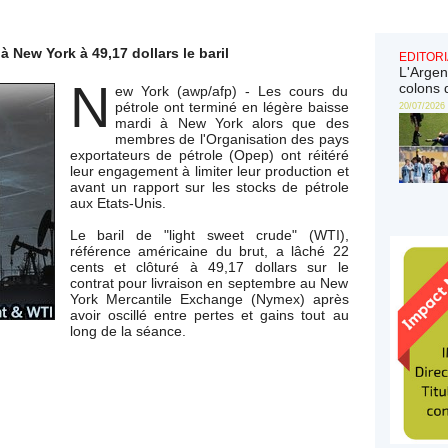
à New York à 49,17 dollars le baril
EDITORI
L'Argen
N
colons 
ew York (awp/afp) - Les cours du
pétrole ont terminé en légère baisse
20/07/2026
mardi à New York alors que des
membres de l'Organisation des pays
exportateurs de pétrole (Opep) ont réitéré
leur engagement à limiter leur production et
avant un rapport sur les stocks de pétrole
aux Etats-Unis.
Le baril de "light sweet crude" (WTI),
référence américaine du brut, a lâché 22
cents et clôturé à 49,17 dollars sur le
contrat pour livraison en septembre au New
York Mercantile Exchange (Nymex) après
avoir oscillé entre pertes et gains tout au
long de la séance.