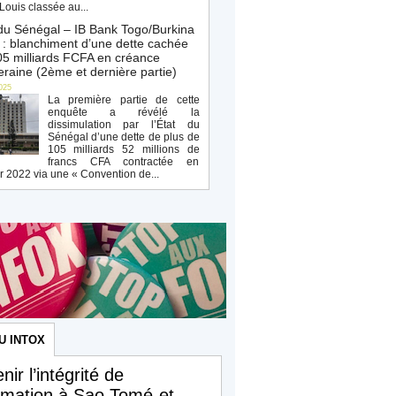
Louis classée au...
du Sénégal – IB Bank Togo/Burkina
: blanchiment d’une dette cachée
5 milliards FCFA en créance
raine (2ème et dernière partie)
025
La première partie de cette
enquête a révélé la
dissimulation par l’État du
Sénégal d’une dette de plus de
105 milliards 52 millions de
francs CFA contractée en
r 2022 via une « Convention de...
U INTOX
nir l’intégrité de
ormation à Sao Tomé-et-