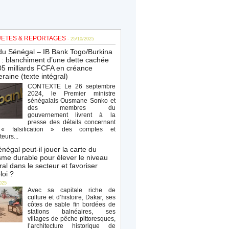
ETES & REPORTAGES
- 25/10/2025
du Sénégal – IB Bank Togo/Burkina
: blanchiment d’une dette cachée
5 milliards FCFA en créance
raine (texte intégral)
CONTEXTE Le 26 septembre
2024, le Premier ministre
sénégalais Ousmane Sonko et
des membres du
gouvernement livrent à la
presse des détails concernant
« falsification » des comptes et
teurs...
négal peut-il jouer la carte du
sme durable pour élever le niveau
al dans le secteur et favoriser
loi ?
025
Avec sa capitale riche de
culture et d’histoire, Dakar, ses
côtes de sable fin bordées de
stations balnéaires, ses
villages de pêche pittoresques,
l’architecture historique de