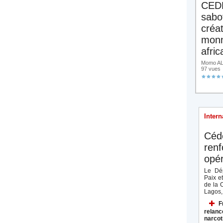
CED
sabo
créa
monn
afric
Momo ALA
97 vues
Intern
Céd
renf
opér
Le Dép
Paix e
de la 
Lagos, 
F
relanc
narcot