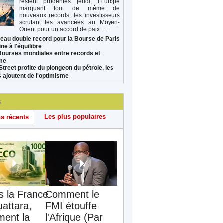
restent prudentes jeudi, l'Europe
marquant tout de même de
nouveaux records, les investisseurs
scrutant les avancées au Moyen-
Orient pour un accord de paix. ...
eau double record pour la Bourse de Paris
ne à l'équilibre
Bourses mondiales entre records et
sme
Street profite du plongeon du pétrole, les
s ajoutent de l'optimisme
s
Les plus populaires
us récents
s la France
Comment le
uattara,
FMI étouffe
ent la
l'Afrique (Par