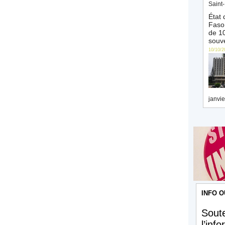
Saint-
État 
Faso 
de 10
souve
10/10/2
janvie
INFO O
Soute
l’inf