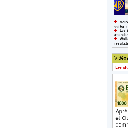
Nouv
qui termi
Les 
attenti
Wall 
résultat
Vidéo
Les pl
Aprè
et O
comm