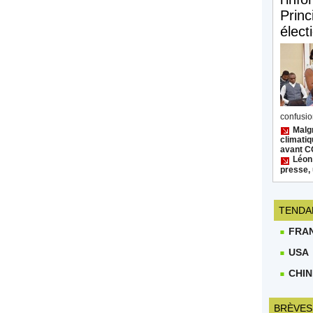
Princ
élect
confusion
Malgr
climatiq
avant 
Léon
presse, 
TENDA
FRA
USA
CHIN
BRÈVES