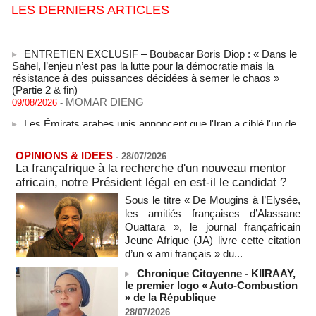
LES DERNIERS ARTICLES
ENTRETIEN EXCLUSIF – Boubacar Boris Diop : « Dans le
Sahel, l’enjeu n’est pas la lutte pour la démocratie mais la
résistance à des puissances décidées à semer le chaos »
(Partie 2 & fin)
MOMAR DIENG
09/08/2026
-
Les Émirats arabes unis annoncent que l'Iran a ciblé l'un de
leurs navires avec un missile dans le détroit d'Ormuz
08/08/2026
-
OPINIONS & IDEES
-
28/07/2026
Le bilan des décès liés à la « migration massive » vers
La françafrique à la recherche d'un nouveau mentor
Ceuta s'élève désormais à 14 personnes, selon une autorité
africain, notre Président légal en est-il le candidat ?
marocaine :
08/08/2026
-
Sous le titre « De Mougins à l’Elysée,
les amitiés françaises d’Alassane
Sénégal - Une revue de presse du 8 août 2026 (Par IA)
Ouattara », le journal françafricain
08/08/2026
-
MOMO ALADJI
Jeune Afrique (JA) livre cette citation
SENEGAL - Les Unes de la presse quotidienne du 8/9 août
d’un « ami français » du...
2026
Chronique Citoyenne - KIIRAAY,
08/08/2026
-
MOMO ALADJI
le premier logo « Auto-Combustion
A Ceuta, les enfants migrants risquent d'être victimes de
» de la République
maltraitance et d'exploitation, avertissent des ONG
28/07/2026