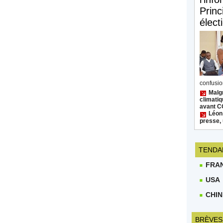
Princ
élect
confusion
Malgr
climatiq
avant 
Léon
presse, 
TENDA
FRA
USA
CHIN
BRÈVES