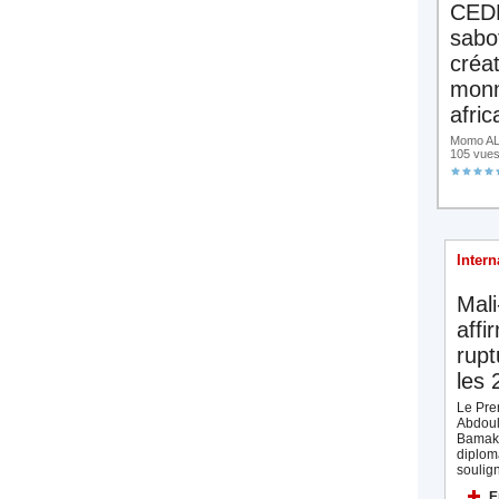
CED
sabo
créa
monn
afric
Momo ALA
105 vue
Intern
Mali
affi
rupt
les 
Le Prem
Abdoul
Bamak
diplom
soulign
E