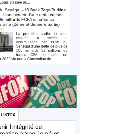
Louis classée au...
du Sénégal – IB Bank Togo/Burkina
: blanchiment d’une dette cachée
5 milliards FCFA en créance
raine (2ème et dernière partie)
025
La première partie de cette
enquête a révélé la
dissimulation par l’État du
Sénégal d’une dette de plus de
105 milliards 52 millions de
francs CFA contractée en
r 2022 via une « Convention de...
U INTOX
nir l’intégrité de
ormation à Sao Tomé-et-