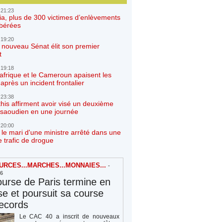
 21:23
ia, plus de 300 victimes d’enlèvements
ibérées
 19:20
e nouveau Sénat élit son premier
t
 19:18
afrique et le Cameroun apaisent les
après un incident frontalier
 23:38
his affirment avoir visé un deuxième
r saoudien en une journée
 20:00
 le mari d'une ministre arrêté dans une
e trafic de drogue
RCES...MARCHES...MONNAIES...
-
26
urse de Paris termine en
e et poursuit sa course
ecords
Le CAC 40 a inscrit de nouveaux