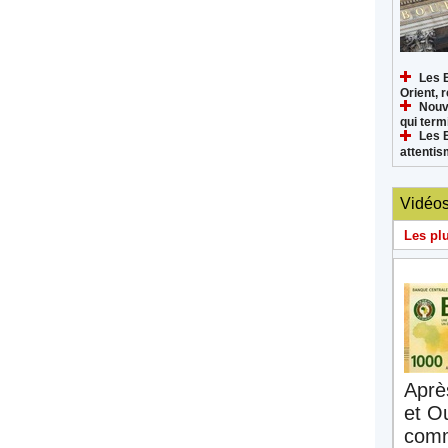
Les 
Orient, 
Nouv
qui termi
Les 
attenti
Vidéo
Les pl
Aprè
et O
comm