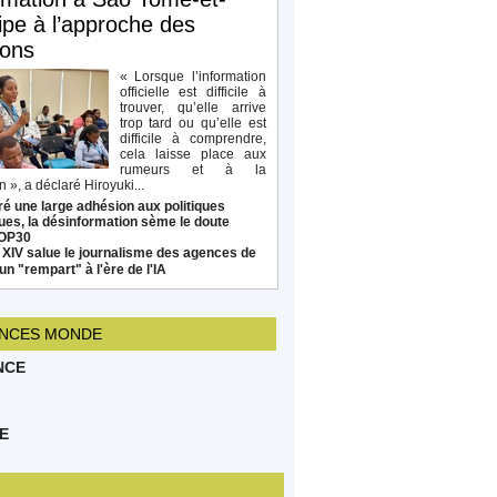
ipe à l’approche des
ions
« Lorsque l’information
officielle est difficile à
trouver, qu’elle arrive
trop tard ou qu’elle est
difficile à comprendre,
cela laisse place aux
rumeurs et à la
 », a déclaré Hiroyuki...
é une large adhésion aux politiques
ues, la désinformation sème le doute
COP30
 XIV salue le journalisme des agences de
un "rempart" à l'ère de l'IA
NCES MONDE
NCE
E