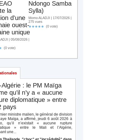
EAO
Ndongo Samba
te la
Sylla)
tion d'une
Momo ALADJI | 17/07/2026 |
275 vues
aie ouest-
(0 vote)
aine unique
DJI | 05/08/2026 |
s
(0 vote)
ationales
-Algérie : le PM Maïga
rme qu’il n’y a « aucune
ure diplomatique » entre
2 pays
ier ministre malien, le général de division
aye Maïga, a affirmé, jeudi 6 août 2026 à
o, qu’il n’existait « aucune rupture
atique » entre le Mali et l’Algérie,
ant une...
n Thaïlande, "choc" et "incrédulité" dans