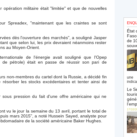
opération militaire était "limitée" et que de nouvelles
ur Spreadex, "maintenant que les craintes se sont
ENQU
État 
Faso 
rvées dès l'ouverture des marchés", a souligné Jasper
de 10
ant que selon lui, les prix devraient néanmoins rester
souve
ons au Moyen-Orient.
ternationale de l'énergie avait souligné que l'Opep
s de pétrole) était en passe de réussir son pari de
eurs non-membres du cartel dont la Russie, a décidé fin
une 
 résorber les stocks excédentaires et tenter ainsi de
indica
Le Sé
touri
r sous pression du fait d'une offre américaine qui ne
génér
l’emp
17/10/2
nt vu le jour la semaine du 13 avril, portant le total de
depuis mars 2015", a noté Hussein Sayed, analyste pour
ebdomadaire de la société américaine Baker Hughes.