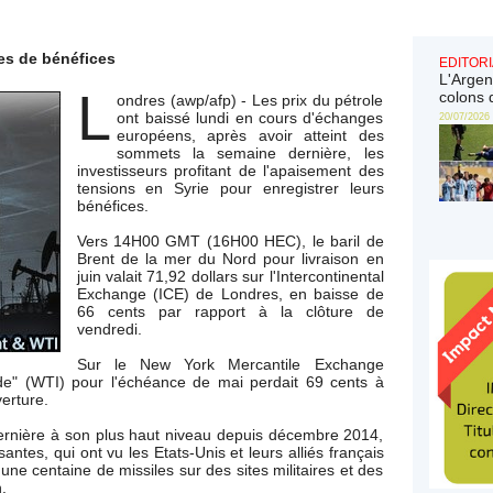
ses de bénéfices
EDITORI
L'Argen
L
colons 
ondres (awp/afp) - Les prix du pétrole
ont baissé lundi en cours d'échanges
20/07/2026
européens, après avoir atteint des
sommets la semaine dernière, les
investisseurs profitant de l'apaisement des
tensions en Syrie pour enregistrer leurs
bénéfices.
Vers 14H00 GMT (16H00 HEC), le baril de
Brent de la mer du Nord pour livraison en
juin valait 71,92 dollars sur l'Intercontinental
Exchange (ICE) de Londres, en baisse de
66 cents par rapport à la clôture de
vendredi.
Sur le New York Mercantile Exchange
ude" (WTI) pour l'échéance de mai perdait 69 cents à
erture.
dernière à son plus haut niveau depuis décembre 2014,
santes, qui ont vu les Etats-Unis et leurs alliés français
une centaine de missiles sur des sites militaires et des
.