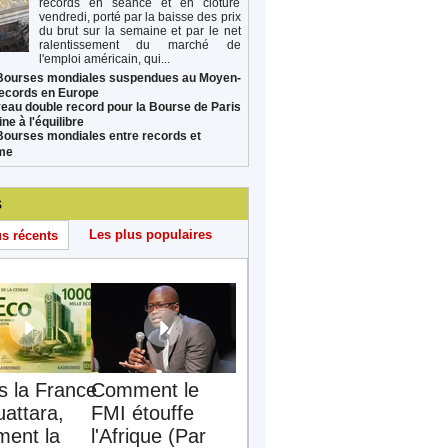
records en séance et en clôture
vendredi, porté par la baisse des prix
du brut sur la semaine et par le net
ralentissement du marché de
l'emploi américain, qui...
Bourses mondiales suspendues au Moyen-
records en Europe
eau double record pour la Bourse de Paris
ne à l'équilibre
Bourses mondiales entre records et
sme
s
Les plus populaires
us récents
s la France
Comment le
uattara,
FMI étouffe
ent la
l'Afrique (Par