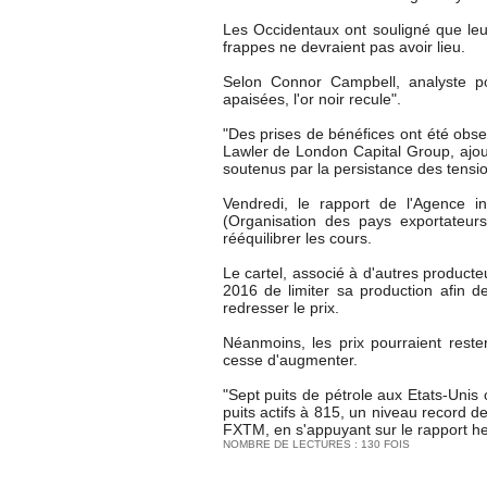
Les Occidentaux ont souligné que leur 
frappes ne devraient pas avoir lieu.
Selon Connor Campbell, analyste po
apaisées, l'or noir recule".
"Des prises de bénéfices ont été obse
Lawler de London Capital Group, ajout
soutenus par la persistance des tensi
Vendredi, le rapport de l'Agence in
(Organisation des pays exportateur
rééquilibrer les cours.
Le cartel, associé à d'autres product
2016 de limiter sa production afin de
redresser le prix.
Néanmoins, les prix pourraient reste
cesse d'augmenter.
"Sept puits de pétrole aux Etats-Unis o
puits actifs à 815, un niveau record 
FXTM, en s'appuyant sur le rapport h
NOMBRE DE LECTURES : 130 FOIS