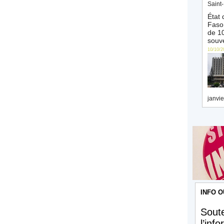
Saint-
État 
Faso 
de 10
souve
10/10/2
janvie
INFO O
Soute
l’inf