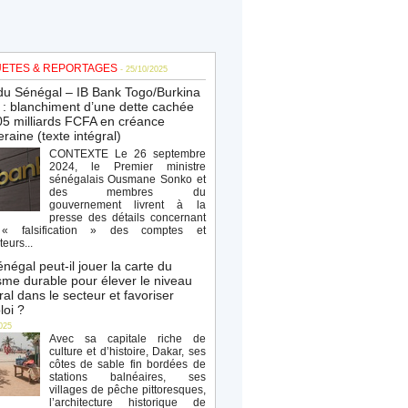
ETES & REPORTAGES
- 25/10/2025
du Sénégal – IB Bank Togo/Burkina
: blanchiment d’une dette cachée
5 milliards FCFA en créance
raine (texte intégral)
CONTEXTE Le 26 septembre
2024, le Premier ministre
sénégalais Ousmane Sonko et
des membres du
gouvernement livrent à la
presse des détails concernant
« falsification » des comptes et
teurs...
négal peut-il jouer la carte du
sme durable pour élever le niveau
al dans le secteur et favoriser
loi ?
025
Avec sa capitale riche de
culture et d’histoire, Dakar, ses
côtes de sable fin bordées de
stations balnéaires, ses
villages de pêche pittoresques,
l’architecture historique de