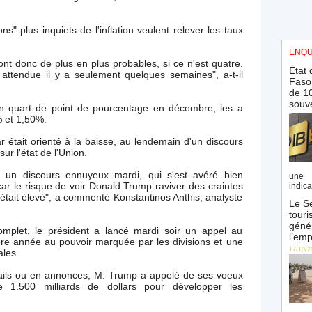
s" plus inquiets de l'inflation veulent relever les taux
ENQU
nt donc de plus en plus probables, si ce n'est quatre.
État 
 attendue il y a seulement quelques semaines", a-t-il
Faso 
de 10
souve
'un quart de point de pourcentage en décembre, les a
% et 1,50%.
ar était orienté à la baisse, au lendemain d'un discours
r l'état de l'Union.
 un discours ennuyeux mardi, qui s'est avéré bien
une 
car le risque de voir Donald Trump raviver des craintes
indica
tait élevé", a commenté Konstantinos Anthis, analyste
Le Sé
touri
génér
plet, le président a lancé mardi soir un appel au
l’emp
re année au pouvoir marquée par les divisions et une
17/10/2
les.
ails ou en annonces, M. Trump a appelé de ses voeux
e 1.500 milliards de dollars pour développer les