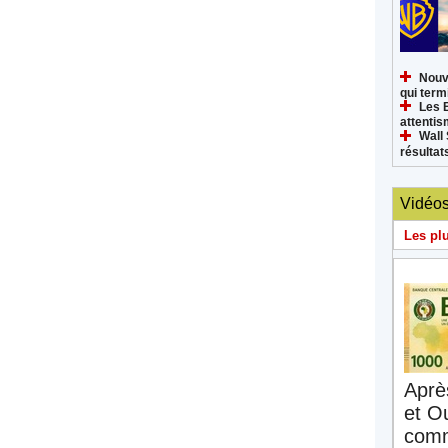
Nouv
qui termi
Les 
attenti
Wall 
résultat
Vidéo
Les pl
Aprè
et O
comm