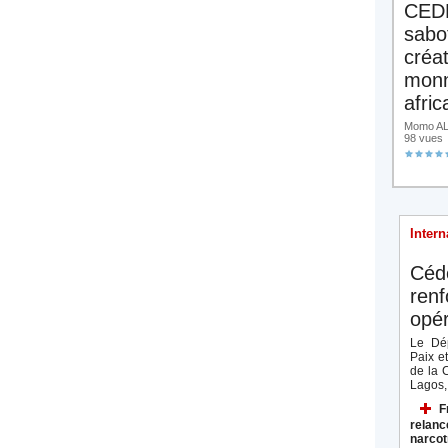
CED
sabo
créa
monn
afric
Momo ALA
98 vues
Intern
Céd
renf
opér
Le Dép
Paix e
de la 
Lagos, 
F
relanc
narcot