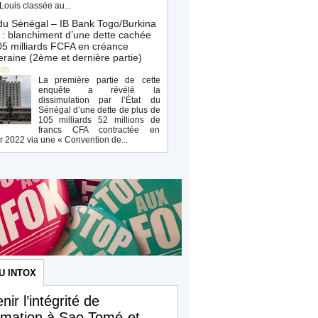
Louis classée au...
du Sénégal – IB Bank Togo/Burkina
: blanchiment d’une dette cachée
5 milliards FCFA en créance
raine (2ème et dernière partie)
025
La première partie de cette
enquête a révélé la
dissimulation par l’État du
Sénégal d’une dette de plus de
105 milliards 52 millions de
francs CFA contractée en
r 2022 via une « Convention de...
U INTOX
nir l’intégrité de
ormation à Sao Tomé-et-