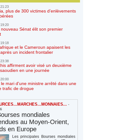
 21:23
ia, plus de 300 victimes d’enlèvements
ibérées
 19:20
e nouveau Sénat élit son premier
t
 19:18
afrique et le Cameroun apaisent les
après un incident frontalier
 23:38
his affirment avoir visé un deuxième
r saoudien en une journée
 20:00
 le mari d'une ministre arrêté dans une
e trafic de drogue
RCES...MARCHES...MONNAIES...
-
26
Bourses mondiales
endues au Moyen-Orient,
rds en Europe
Les principales Bourses mondiales