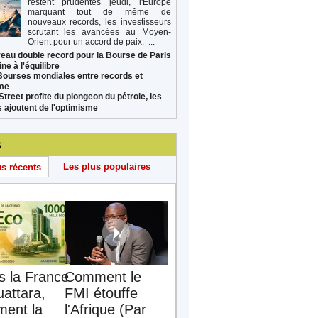
restent prudentes jeudi, l'Europe
marquant tout de même de
nouveaux records, les investisseurs
scrutant les avancées au Moyen-
Orient pour un accord de paix. ...
eau double record pour la Bourse de Paris
ne à l'équilibre
Bourses mondiales entre records et
sme
Street profite du plongeon du pétrole, les
s ajoutent de l'optimisme
s
Les plus populaires
us récents
s la France
Comment le
uattara,
FMI étouffe
ent la
l'Afrique (Par