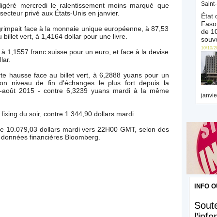
Saint-
t digéré mercredi le ralentissement moins marqué que
secteur privé aux États-Unis en janvier.
État 
Faso 
grimpait face à la monnaie unique européenne, à 87,53
de 10
billet vert, à 1,4164 dollar pour une livre.
souve
10/10/2
 à 1,1557 franc suisse pour un euro, et face à la devise
lar.
te hausse face au billet vert, à 6,2888 yuans pour un
n niveau de fin d'échanges le plus fort depuis la
mi-août 2015 - contre 6,3239 yuans mardi à la même
janvie
 fixing du soir, contre 1.344,90 dollars mardi.
ntre 10.079,03 dollars mardi vers 22H00 GMT, selon des
de données financières Bloomberg.
INFO O
Soute
l’inf