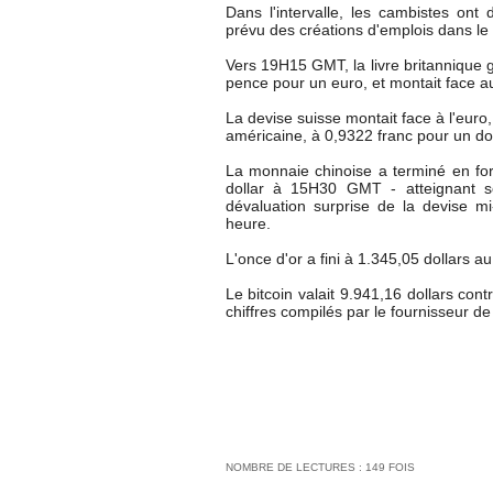
Dans l'intervalle, les cambistes on
prévu des créations d'emplois dans le 
Vers 19H15 GMT, la livre britannique 
pence pour un euro, et montait face au 
La devise suisse montait face à l'euro,
américaine, à 0,9322 franc pour un dol
La monnaie chinoise a terminé en for
dollar à 15H30 GMT - atteignant so
dévaluation surprise de la devise 
heure.
L'once d'or a fini à 1.345,05 dollars au
Le bitcoin valait 9.941,16 dollars co
chiffres compilés par le fournisseur 
NOMBRE DE LECTURES : 149 FOIS