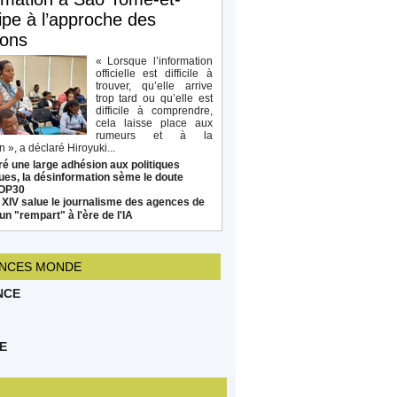
ipe à l’approche des
ions
« Lorsque l’information
officielle est difficile à
trouver, qu’elle arrive
trop tard ou qu’elle est
difficile à comprendre,
cela laisse place aux
rumeurs et à la
 », a déclaré Hiroyuki...
é une large adhésion aux politiques
ues, la désinformation sème le doute
COP30
 XIV salue le journalisme des agences de
un "rempart" à l'ère de l'IA
NCES MONDE
NCE
E