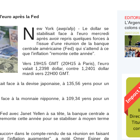
l'euro après la Fed
EDITORI
L'Argen
N
colons 
ew York (awp/afp) - Le dollar se
stabilisait face à l'euro mercredi
20/07/2026
après avoir repris quelques forces à
l'issue d'une réunion de la banque
centrale américaine (Fed) qui s'attend à ce
que l'inflation "remonte cette année".
Vers 19H15 GMT (20H15 à Paris), l'euro
valait 1,2398 dollar, contre 1,2401 dollar
mardi vers 22H00 GMT.
t face à la devise japonaise, à 135,56 yens pour un
ain face à la monnaie nipponne, à 109,34 yens pour un
a Fed avec Janet Yellen à sa tête, la banque centrale a
n "remonte cette année pour se stabiliser à moyen terme
aucon+ dans le compte-rendu de sa réunion en faisant
ir l'inflation augmenter", a noté Omer Esiner de