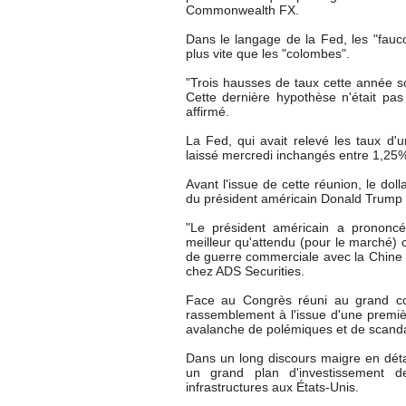
Commonwealth FX.
Dans le langage de la Fed, les "faucon
plus vite que les "colombes".
"Trois hausses de taux cette année so
Cette dernière hypothèse n'était pas
affirmé.
La Fed, qui avait relevé les taux d
laissé mercredi inchangés entre 1,25
Avant l'issue de cette réunion, le doll
du président américain Donald Trump su
"Le président américain a prononcé
meilleur qu'attendu (pour le marché) 
de guerre commerciale avec la Chine é
chez ADS Securities.
Face au Congrès réuni au grand com
rassemblement à l'issue d'une premiè
avalanche de polémiques et de scanda
Dans un long discours maigre en dét
un grand plan d'investissement d
infrastructures aux États-Unis.