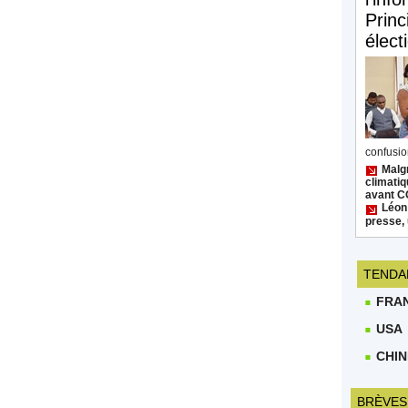
Princ
élect
confusion
Malgr
climatiq
avant 
Léon
presse, 
TENDA
FRA
USA
CHIN
BRÈVES