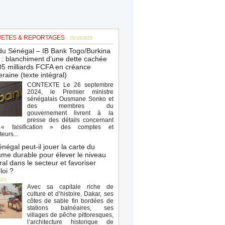
ETES & REPORTAGES
- 25/10/2025
du Sénégal – IB Bank Togo/Burkina
: blanchiment d’une dette cachée
5 milliards FCFA en créance
raine (texte intégral)
CONTEXTE Le 26 septembre
2024, le Premier ministre
sénégalais Ousmane Sonko et
des membres du
gouvernement livrent à la
presse des détails concernant
« falsification » des comptes et
teurs...
négal peut-il jouer la carte du
sme durable pour élever le niveau
al dans le secteur et favoriser
loi ?
025
Avec sa capitale riche de
culture et d’histoire, Dakar, ses
côtes de sable fin bordées de
stations balnéaires, ses
villages de pêche pittoresques,
l’architecture historique de