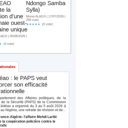
EAO
Ndongo Samba
te la
Sylla)
tion d'une
Momo ALADJI | 17/07/2026 |
269 vues
aie ouest-
(0 vote)
aine unique
DJI | 05/08/2026 |
(0 vote)
ationales
éao : le PAPS veut
orcer son efficacité
ationnelle
artement des Affaires politiques, de la
t de la Sécurité (PAPS) de la Commission
Cédéao a organisé du 3 au 5 août 2026 à
au Nigéria, une retraite de révision et de...
rance-Algérie: l'affaire Mehdi Laribi
e la coopération policière contre le
rafic