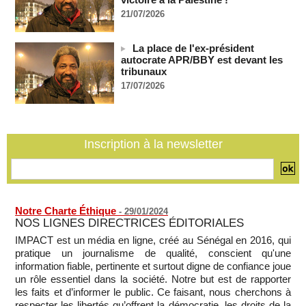
Côte d'Ivoire : le président Ouattara accorde la grâce à 4.661
21/07/2026
détenus
07/08/2026
-
La place de l'ex-président
Plagiat à Cambridge - L’université va réexaminer le
autocrate APR/BBY est devant les
recrutement de ses enseignants
tribunaux
07/08/2026
-
17/07/2026
La Türkiye, l’Arabie saoudite et le Pakistan signent un accord
conjoint de défense à La Mecque
07/08/2026
-
La Bourse de Paris termine en hausse et poursuit sa course
Inscription à la newsletter
aux records
07/08/2026
-
Notre Charte Éthique
-
29/01/2024
NOS LIGNES DIRECTRICES ÉDITORIALES
IMPACT est un média en ligne, créé au Sénégal en 2016, qui
pratique un journalisme de qualité, conscient qu'une
information fiable, pertinente et surtout digne de confiance joue
un rôle essentiel dans la société. Notre but est de rapporter
les faits et d’informer le public. Ce faisant, nous cherchons à
respecter les libertés qu’offrent la démocratie, les droits de la