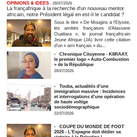
Alassane Ouattara appelle à la contribution de toutes les forces
OPINIONS & IDEES
-
28/07/2026
vives de la nation
La françafrique à la recherche d'un nouveau mentor
07/08/2026
-
africain, notre Président légal en est-il le candidat ?
Polémique à l’Assemblée nationale : Yaël Braun-Pivet se dit
Sous le titre « De Mougins à l’Elysée,
"dépassée" par les critiques concernant le nouveau pavillon
les amitiés françaises d’Alassane
07/08/2026
-
Ouattara », le journal françafricain
Jeune Afrique (JA) livre cette citation
Depuis le « cessez-le-feu » à Gaza, les forces israéliennes
d’un « ami français » du...
ont tué 300 enfants palestiniens (UNICEF)
07/08/2026
-
Chronique Citoyenne - KIIRAAY,
le premier logo « Auto-Combustion
Guinée-Bissau - Première visite de la médiation sénégalaise
» de la République
après le sommet de la Cedeao
28/07/2026
07/08/2026
-
Bénin: Patrice Talon élu président du Sénat, moins de trois
mois après son départ du pouvoir
Touba, actualités d’une
immigration massive : Incidences
07/08/2026
-
et interrogations d’une opération
Mali-Algérie : le PM Maïga affirme qu’il n’y a « aucune
de haute voltige
rupture diplomatique » entre les 2 pays
sociodémographique
07/08/2026
-
22/07/2026
Journaliste libanaise tuée par Israël : Amnesty France
demande une enquête pour crime de guerre
COUPE DU MONDE DE FOOT
07/08/2026
-
2026 - L'Espagne doit dédier sa
victoire à la Palestine !