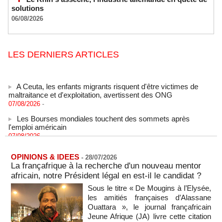
solutions
06/08/2026
LES DERNIERS ARTICLES
A Ceuta, les enfants migrants risquent d'être victimes de
maltraitance et d'exploitation, avertissent des ONG
07/08/2026
-
Les Bourses mondiales touchent des sommets après
l'emploi américain
07/08/2026
-
"Construction de la Grande Côte D'ivoire" : Le Président
Alassane Ouattara appelle à la contribution de toutes les forces
OPINIONS & IDEES
-
28/07/2026
vives de la nation
La françafrique à la recherche d'un nouveau mentor
07/08/2026
-
africain, notre Président légal en est-il le candidat ?
Polémique à l’Assemblée nationale : Yaël Braun-Pivet se dit
Sous le titre « De Mougins à l’Elysée,
"dépassée" par les critiques concernant le nouveau pavillon
les amitiés françaises d’Alassane
07/08/2026
-
Ouattara », le journal françafricain
Jeune Afrique (JA) livre cette citation
Depuis le « cessez-le-feu » à Gaza, les forces israéliennes