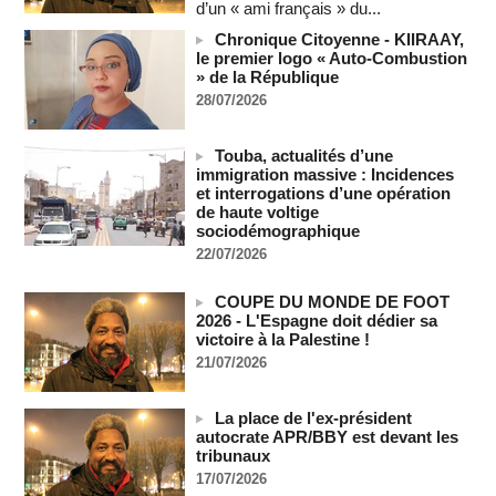
d’un « ami français » du...
ont tué 300 enfants palestiniens (UNICEF)
07/08/2026
-
Chronique Citoyenne - KIIRAAY,
le premier logo « Auto-Combustion
Guinée-Bissau - Première visite de la médiation sénégalaise
» de la République
après le sommet de la Cedeao
28/07/2026
07/08/2026
-
Bénin: Patrice Talon élu président du Sénat, moins de trois
mois après son départ du pouvoir
Touba, actualités d’une
07/08/2026
-
immigration massive : Incidences
et interrogations d’une opération
Mali-Algérie : le PM Maïga affirme qu’il n’y a « aucune
de haute voltige
rupture diplomatique » entre les 2 pays
sociodémographique
07/08/2026
-
22/07/2026
Journaliste libanaise tuée par Israël : Amnesty France
demande une enquête pour crime de guerre
COUPE DU MONDE DE FOOT
07/08/2026
-
2026 - L'Espagne doit dédier sa
victoire à la Palestine !
Côte d'Ivoire : le président Ouattara accorde la grâce à 4.661
21/07/2026
détenus
07/08/2026
-
La place de l'ex-président
Plagiat à Cambridge - L’université va réexaminer le
autocrate APR/BBY est devant les
recrutement de ses enseignants
tribunaux
07/08/2026
-
17/07/2026
La Türkiye, l’Arabie saoudite et le Pakistan signent un accord