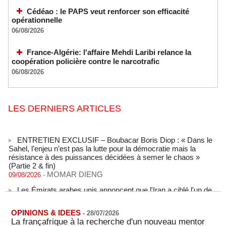
Cédéao : le PAPS veut renforcer son efficacité
opérationnelle
06/08/2026
France-Algérie: l'affaire Mehdi Laribi relance la
coopération policière contre le narcotrafic
06/08/2026
LES DERNIERS ARTICLES
ENTRETIEN EXCLUSIF – Boubacar Boris Diop : « Dans le
Sahel, l’enjeu n’est pas la lutte pour la démocratie mais la
résistance à des puissances décidées à semer le chaos »
(Partie 2 & fin)
MOMAR DIENG
09/08/2026
-
Les Émirats arabes unis annoncent que l'Iran a ciblé l'un de
leurs navires avec un missile dans le détroit d'Ormuz
08/08/2026
-
OPINIONS & IDEES
-
28/07/2026
Le bilan des décès liés à la « migration massive » vers
La françafrique à la recherche d'un nouveau mentor
Ceuta s'élève désormais à 14 personnes, selon une autorité