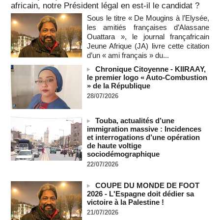
africain, notre Président légal en est-il le candidat ?
marocaine :
08/08/2026
-
Sous le titre « De Mougins à l’Elysée,
les amitiés françaises d’Alassane
Sénégal - Une revue de presse du 8 août 2026 (Par IA)
Ouattara », le journal françafricain
08/08/2026
-
MOMO ALADJI
Jeune Afrique (JA) livre cette citation
SENEGAL - Les Unes de la presse quotidienne du 8/9 août
d’un « ami français » du...
2026
Chronique Citoyenne - KIIRAAY,
08/08/2026
-
MOMO ALADJI
le premier logo « Auto-Combustion
A Ceuta, les enfants migrants risquent d'être victimes de
» de la République
maltraitance et d'exploitation, avertissent des ONG
28/07/2026
07/08/2026
-
Les Bourses mondiales touchent des sommets après
Touba, actualités d’une
l'emploi américain
immigration massive : Incidences
07/08/2026
-
et interrogations d’une opération
de haute voltige
"Construction de la Grande Côte D'ivoire" : Le Président
sociodémographique
Alassane Ouattara appelle à la contribution de toutes les forces
22/07/2026
vives de la nation
07/08/2026
-
COUPE DU MONDE DE FOOT
Polémique à l’Assemblée nationale : Yaël Braun-Pivet se dit
2026 - L'Espagne doit dédier sa
"dépassée" par les critiques concernant le nouveau pavillon
victoire à la Palestine !
07/08/2026
-
21/07/2026