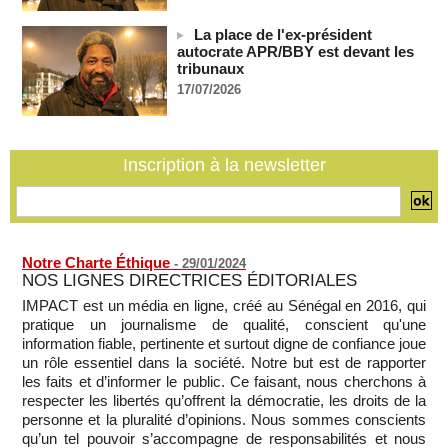
Depuis le « cessez-le-feu » à Gaza, les forces israéliennes
ont tué 300 enfants palestiniens (UNICEF)
La place de l'ex-président
07/08/2026
-
autocrate APR/BBY est devant les
Guinée-Bissau - Première visite de la médiation sénégalaise
tribunaux
après le sommet de la Cedeao
17/07/2026
07/08/2026
-
Bénin: Patrice Talon élu président du Sénat, moins de trois
mois après son départ du pouvoir
Inscription à la newsletter
07/08/2026
-
Mali-Algérie : le PM Maïga affirme qu’il n’y a « aucune
rupture diplomatique » entre les 2 pays
07/08/2026
-
Notre Charte Éthique
-
29/01/2024
NOS LIGNES DIRECTRICES ÉDITORIALES
IMPACT est un média en ligne, créé au Sénégal en 2016, qui
pratique un journalisme de qualité, conscient qu'une
information fiable, pertinente et surtout digne de confiance joue
un rôle essentiel dans la société. Notre but est de rapporter
les faits et d’informer le public. Ce faisant, nous cherchons à
respecter les libertés qu’offrent la démocratie, les droits de la
personne et la pluralité d’opinions. Nous sommes conscients
qu’un tel pouvoir s’accompagne de responsabilités et nous