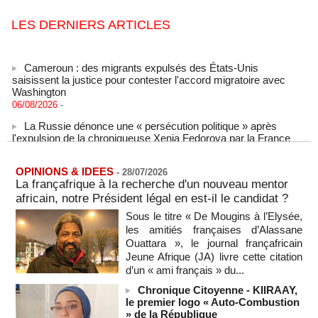
LES DERNIERS ARTICLES
Cameroun : des migrants expulsés des États-Unis
saisissent la justice pour contester l'accord migratoire avec
Washington
06/08/2026
-
La Russie dénonce une « persécution politique » après
l'expulsion de la chroniqueuse Xenia Fedorova par la France
06/08/2026
-
Le Rhin s'assèche, l'industrie allemande en quête de
OPINIONS & IDEES
solutions
-
28/07/2026
La françafrique à la recherche d'un nouveau mentor
06/08/2026
-
africain, notre Président légal en est-il le candidat ?
La Corée du Nord a tiré un missile balistique en direction de
Sous le titre « De Mougins à l’Elysée,
la mer du Japon, selon l'armée sud-coréenne
les amitiés françaises d’Alassane
06/08/2026
-
Ouattara », le journal françafricain
Sénégal - Une revue de presse du 6 août 2026 (IA)
Jeune Afrique (JA) livre cette citation
06/08/2026
-
d’un « ami français » du...
SENEGAL - Les Unes de la presse quotidienne du 6 août
Chronique Citoyenne - KIIRAAY,
2026
le premier logo « Auto-Combustion
06/08/2026
-
MOMO ALADJI
» de la République