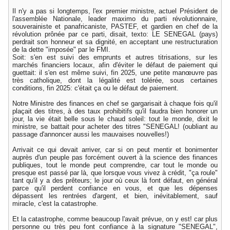
Il n'y a pas si longtemps, l'ex premier ministre, actuel Président de
l'assemblée Nationale, leader maximo du parti révolutionnaire,
souverainiste et panafricaniste, PASTEF, et gardien en chef de la
révolution prônée par ce parti, disait, texto: LE SENEGAL (pays)
perdrait son honneur et sa dignité, en acceptant une restructuration
de la dette "imposée" par le FMI.
Soit: s'en est suivi des emprunts et autres titrisations, sur les
marchés financiers locaux, afin d'éviter le défaut de paiement qui
guettait: il s'en est même suivi, fin 2025, une petite manœuvre pas
très catholique, dont la légalité est tolérée, sous certaines
conditions, fin 2025: c'était ça ou le défaut de paiement.
Notre Ministre des finances en chef se gargarisait à chaque fois qu'il
plaçait des titres, à des taux prohibitifs qu'il faudra bien honorer un
jour, la vie était belle sous le chaud soleil: tout le monde, dixit le
ministre, se battait pour acheter des titres "SENEGAL! (oubliant au
passage d'annoncer aussi les mauvaises nouvelles!)
Arrivait ce qui devait arriver, car si on peut mentir et bonimenter
auprès d'un peuple pas forcément ouvert à la science des finances
publiques, tout le monde peut comprendre, car tout le monde ou
presque est passé par là, que lorsque vous vivez à crédit, "ça roule"
tant qu'il y a des prêteurs; le jour où ceux là font défaut, en général
parce qu'il perdent confiance en vous, et que les dépenses
dépassent les rentrées d'argent, et bien, inévitablement, sauf
miracle, c'est la catastrophe.
Et la catastrophe, comme beaucoup l'avait prévue, on y est! car plus
personne ou très peu font confiance à la signature "SENEGAL",