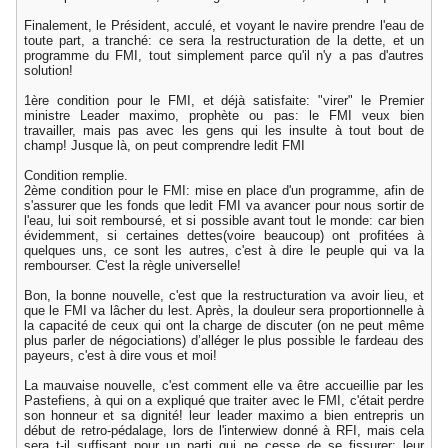
Finalement, le Président, acculé, et voyant le navire prendre l'eau de
toute part, a tranché: ce sera la restructuration de la dette, et un
programme du FMI, tout simplement parce qu'il n'y a pas d'autres
solution!
1ère condition pour le FMI, et déjà satisfaite: "virer" le Premier
ministre Leader maximo, prophète ou pas: le FMI veux bien
travailler, mais pas avec les gens qui les insulte à tout bout de
champ! Jusque là, on peut comprendre ledit FMI
Condition remplie.
2ème condition pour le FMI: mise en place d'un programme, afin de
s'assurer que les fonds que ledit FMI va avancer pour nous sortir de
l'eau, lui soit remboursé, et si possible avant tout le monde: car bien
évidemment, si certaines dettes(voire beaucoup) ont profitées à
quelques uns, ce sont les autres, c'est à dire le peuple qui va la
rembourser. C'est la règle universelle!
Bon, la bonne nouvelle, c'est que la restructuration va avoir lieu, et
que le FMI va lâcher du lest. Après, la douleur sera proportionnelle à
la capacité de ceux qui ont la charge de discuter (on ne peut même
plus parler de négociations) d’alléger le plus possible le fardeau des
payeurs, c'est à dire vous et moi!
La mauvaise nouvelle, c'est comment elle va être accueillie par les
Pastefiens, à qui on a expliqué que traiter avec le FMI, c'était perdre
son honneur et sa dignité! leur leader maximo a bien entrepris un
début de retro-pédalage, lors de l'interwiew donné à RFI, mais cela
sera t-il suffisant pour un parti qui ne cesse de se fissurer: leur