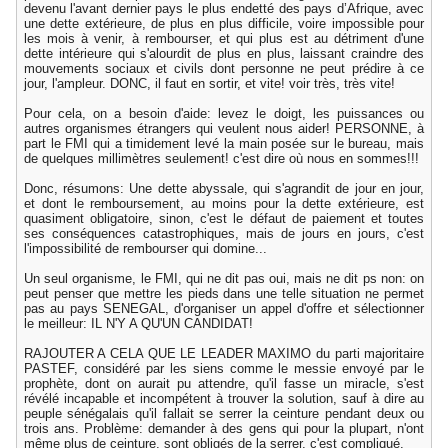
devenu l'avant dernier pays le plus endetté des pays d’Afrique, avec
une dette extérieure, de plus en plus difficile, voire impossible pour
les mois à venir, à rembourser, et qui plus est au détriment d'une
dette intérieure qui s'alourdit de plus en plus, laissant craindre des
mouvements sociaux et civils dont personne ne peut prédire à ce
jour, l'ampleur. DONC, il faut en sortir, et vite! voir très, très vite!
Pour cela, on a besoin d'aide: levez le doigt, les puissances ou
autres organismes étrangers qui veulent nous aider! PERSONNE, à
part le FMI qui a timidement levé la main posée sur le bureau, mais
de quelques millimètres seulement! c'est dire où nous en sommes!!!
Donc, résumons: Une dette abyssale, qui s'agrandit de jour en jour,
et dont le remboursement, au moins pour la dette extérieure, est
quasiment obligatoire, sinon, c'est le défaut de paiement et toutes
ses conséquences catastrophiques, mais de jours en jours, c'est
l'impossibilité de rembourser qui domine...
Un seul organisme, le FMI, qui ne dit pas oui, mais ne dit ps non: on
peut penser que mettre les pieds dans une telle situation ne permet
pas au pays SENEGAL, d'organiser un appel d'offre et sélectionner
le meilleur: IL N'Y A QU'UN CANDIDAT!
RAJOUTER A CELA QUE LE LEADER MAXIMO du parti majoritaire
PASTEF, considéré par les siens comme le messie envoyé par le
prophète, dont on aurait pu attendre, qu'il fasse un miracle, s'est
révélé incapable et incompétent à trouver la solution, sauf à dire au
peuple sénégalais qu'il fallait se serrer la ceinture pendant deux ou
trois ans. Problème: demander à des gens qui pour la plupart, n'ont
même plus de ceinture, sont obligés de la serrer, c'est compliqué.