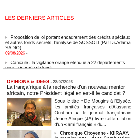
LES DERNIERS ARTICLES
Proposition de loi portant encadrement des crédits spéciaux
et autres fonds secrets, l'analyse de SOSSOLI (Par Dr.Adama
SADIO)
09/08/2026
-
Canicule : la vigilance orange étendue à 22 départements
pour la journée de lundi
09/08/2026
-
États-Unis : le cancer de l’ancien président américain Joe
Biden s’est aggravé, annonce son fils
OPINIONS & IDEES
-
28/07/2026
La françafrique à la recherche d'un nouveau mentor
09/08/2026
-
africain, notre Président légal en est-il le candidat ?
Des échanges de frappes font cinq morts en Ukraine et en
Sous le titre « De Mougins à l’Elysée,
Russie
les amitiés françaises d’Alassane
09/08/2026
-
Ouattara », le journal françafricain
L'Iran exige pour rouvrir Ormuz que les Etats-Unis acceptent
Jeune Afrique (JA) livre cette citation
"toutes" ses conditions
d’un « ami français » du...
09/08/2026
-
Chronique Citoyenne - KIIRAAY,
Iran : « aucune négociation directe » en cours avec les