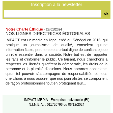
08/08/2026
-
MOMO ALADJI
Inscription à la newsletter
SENEGAL - Les Unes de la presse quotidienne du 8/9 août
2026
08/08/2026
-
MOMO ALADJI
Notre Charte Éthique
-
29/01/2024
NOS LIGNES DIRECTRICES ÉDITORIALES
IMPACT est un média en ligne, créé au Sénégal en 2016, qui
pratique un journalisme de qualité, conscient qu'une
information fiable, pertinente et surtout digne de confiance joue
un rôle essentiel dans la société. Notre but est de rapporter
les faits et d’informer le public. Ce faisant, nous cherchons à
respecter les libertés qu’offrent la démocratie, les droits de la
personne et la pluralité d’opinions. Nous sommes conscients
qu’un tel pouvoir s’accompagne de responsabilités et nous
cherchons à nous assurer que nos journalistes se comportent
de façon professionnelle,tout en protégeant leur...
IMPACT MEDIA : Entreprise Individuelle (EI)
N.I.N.E.A. : 011720796 du 06/12/2024