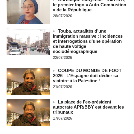
le premier logo « Auto-Combustion
SENEGAL - Les Unes de la presse quotidienne du 7 août
» de la République
2026
28/07/2026
07/08/2026
-
MOMO ALADJI
L'Iran annonce le démantèlement d'un réseau du Mossad
dans la province de Kerman
Touba, actualités d’une
06/08/2026
-
immigration massive : Incidences
et interrogations d’une opération
Cédéao : le PAPS veut renforcer son efficacité opérationnelle
de haute voltige
06/08/2026
-
sociodémographique
22/07/2026
L'armée nigériane obtient une hausse salariale historique
06/08/2026
-
COUPE DU MONDE DE FOOT
Au Nigeria, plus de 300 victimes d’enlèvements ont été
2026 - L'Espagne doit dédier sa
libérées
victoire à la Palestine !
06/08/2026
-
21/07/2026
Au Nigeria, plus de 300 victimes d’enlèvements ont été
libérées
La place de l'ex-président
06/08/2026
-
autocrate APR/BBY est devant les
tribunaux
Soutenir l’intégrité de l’information à Sao Tomé-et-Principe à
l’approche des élections
17/07/2026
06/08/2026
-
Taïwan bloque un pont stratégique lors de la simulation d'une