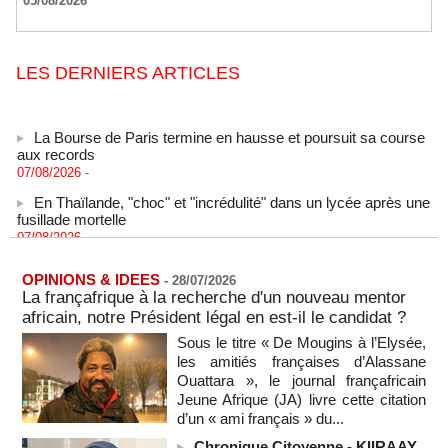
05/08/2026
LES DERNIERS ARTICLES
La Bourse de Paris termine en hausse et poursuit sa course
aux records
07/08/2026
-
En Thaïlande, "choc" et "incrédulité" dans un lycée après une
fusillade mortelle
07/08/2026
-
Hydrocarbures : les entreprises d’État font des recettes de
37,5 milliards de francs CFA au premier semestre de 2025
OPINIONS & IDEES
-
28/07/2026
07/08/2026
-
La françafrique à la recherche d'un nouveau mentor
africain, notre Président légal en est-il le candidat ?
Les États-Unis déplacent leurs avions ravitailleurs stationnés
en Palestine occupée
Sous le titre « De Mougins à l’Elysée,
07/08/2026
-
les amitiés françaises d’Alassane
Ouattara », le journal françafricain
ENTRETIEN EXCLUSIF - Boubacar Boris Diop – « Diomaye
Jeune Afrique (JA) livre cette citation
Faye se comporte déjà comme un Président en fin de règne »
d’un « ami français » du...
(Partie 1)
MOMAR DIENG
07/08/2026
-
Chronique Citoyenne - KIIRAAY,