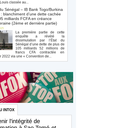
Louis classée au...
du Sénégal – IB Bank Togo/Burkina
: blanchiment d’une dette cachée
5 milliards FCFA en créance
raine (2ème et dernière partie)
025
La première partie de cette
enquête a révélé la
dissimulation par l’État du
Sénégal d’une dette de plus de
105 milliards 52 millions de
francs CFA contractée en
r 2022 via une « Convention de...
U INTOX
nir l’intégrité de
ormation à Sao Tomé-et-