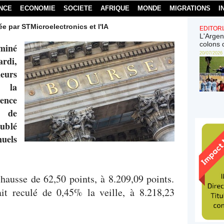
NCE
ECONOMIE
SOCIETE
AFRIQUE
MONDE
MIGRATIONS
I
e par STMicroelectronics et l'IA
EDITORI
L'Argen
colons 
rminé
20/07/2026
di,
ieurs
t la
ence
e de
ublé
nuels
ausse de 62,50 points, à 8.209,09 points.
ait reculé de 0,45% la veille, à 8.218,23