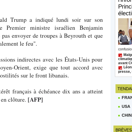
Princ
élect
ald Trump a indiqué lundi soir sur son
e Premier ministre israélien Benjamin
e pas envoyer de troupes à Beyrouth et que
alement le feu".
confusion
Malgr
ssions indirectes avec les États-Unis pour
climatiq
avant 
oyen-Orient, exige que tout accord avec
Léon
presse, 
stilités sur le front libanais.
TENDA
térêt français à échéance dix ans a atteint
FRA
[AFP]
en clôture.
USA
CHIN
BRÈVES