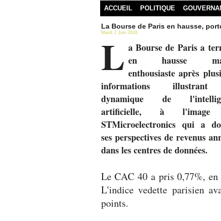
ACCUEIL
POLITIQUE
GOUVERNA
La Bourse de Paris en hausse, porté
Mardi 2 Juin 2026
L
a Bourse de Paris a te
en hausse mar
enthousiaste après plus
informations illustran
dynamique de l'intellig
artificielle, à l'imag
STMicroelectronics qui a do
ses perspectives de revenus an
dans les centres de données.
Le CAC 40 a pris 0,77%, en h
L'indice vedette parisien av
points.