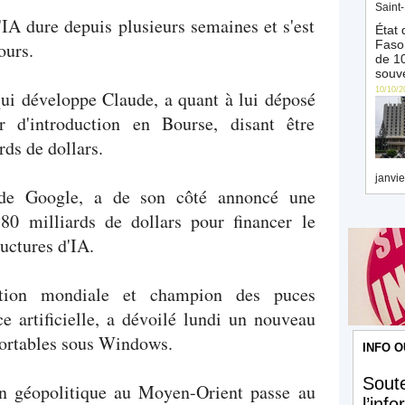
Saint-
IA dure depuis plusieurs semaines et s'est
État 
Faso 
ours.
de 10
souve
10/10/2
qui développe Claude, a quant à lui déposé
r d'introduction en Bourse, disant être
ds de dollars.
janvie
de Google, a de son côté annoncé une
80 milliards de dollars pour financer le
uctures d'IA.
sation mondiale et champion des puces
ce artificielle, a dévoilé lundi un nouveau
portables sous Windows.
INFO O
Soute
ion géopolitique au Moyen-Orient passe au
l’inf