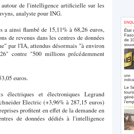
tour de l'intelligence artificielle sur les
uvyns, analyste pour ING.
ENQU
s a ainsi flambé de 15,11% à 68,26 euros,
État 
Faso 
ions de revenus dans les centres de données
de 10
e" par l'IA, attendus désormais "à environ
souve
026" contre "500 millions précédemment
une 
53,05 euros.
indica
Le Sé
touri
s électriques et électroniques Legrand
génér
chneider Electric (+3,96% à 287,15 euros)
l’emp
17/10/2
eprises profitent en effet de la demande en
entres de données dédiés à l'intelligence