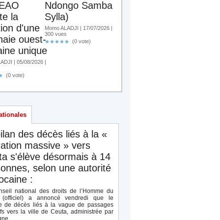
EAO
Ndongo Samba
te la
Sylla)
tion d'une
Momo ALADJI | 17/07/2026 |
300 vues
aie ouest-
(0 vote)
aine unique
DJI | 05/08/2026 |
(0 vote)
ationales
ilan des décès liés à la «
ation massive » vers
a s'élève désormais à 14
onnes, selon une autorité
caine :
seil national des droits de l’Homme du
(officiel) a annoncé vendredi que le
 de décès liés à la vague de passages
ifs vers la ville de Ceuta, administrée par
ne,...