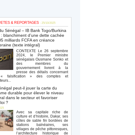
ETES & REPORTAGES
- 25/10/2025
du Sénégal – IB Bank Togo/Burkina
: blanchiment d’une dette cachée
5 milliards FCFA en créance
raine (texte intégral)
CONTEXTE Le 26 septembre
2024, le Premier ministre
sénégalais Ousmane Sonko et
des membres du
gouvernement livrent à la
presse des détails concernant
« falsification » des comptes et
teurs...
négal peut-il jouer la carte du
sme durable pour élever le niveau
al dans le secteur et favoriser
loi ?
025
Avec sa capitale riche de
culture et d’histoire, Dakar, ses
côtes de sable fin bordées de
stations balnéaires, ses
villages de pêche pittoresques,
l’architecture historique de