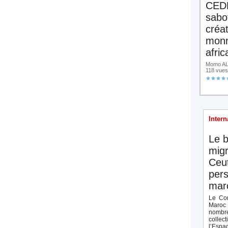
CED
sabo
créa
monn
afric
Momo ALA
118 vues
Intern
Le b
migr
Ceut
pers
maro
Le Con
Maroc 
nombre
collect
l’Espag