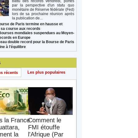
battu des records vendredi, portés
par la perspective d'un statu quo
monétaire de Réserve fédérale (Fed)
lors de sa prochaine réunion après
la publication de...
ourse de Paris termine en hausse et
 sa course aux records
Bourses mondiales suspendues au Moyen-
records en Europe
eau double record pour la Bourse de Paris
ne à l'équilibre
s
Les plus populaires
us récents
s la France
Comment le
uattara,
FMI étouffe
ent la
l'Afrique (Par