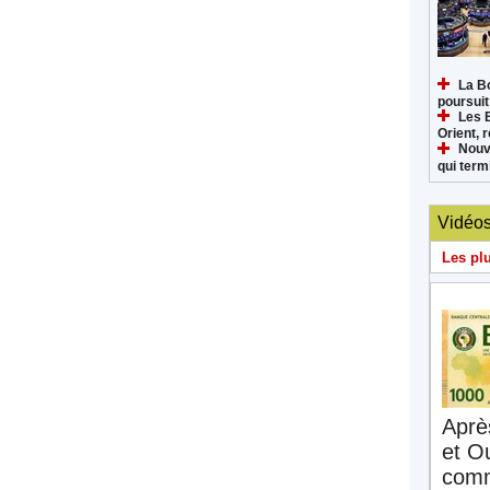
La B
poursuit
Les 
Orient, 
Nouv
qui termi
Vidéo
Les pl
Aprè
et O
comm