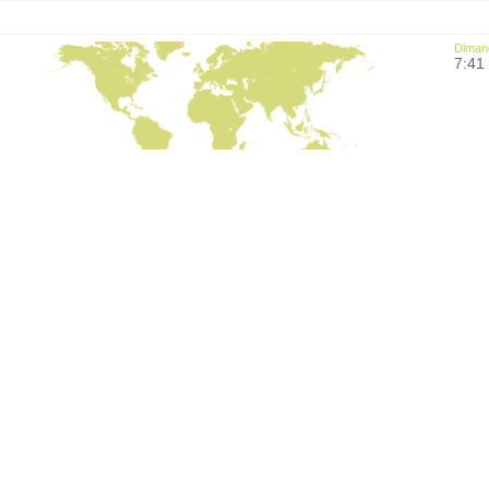
Diman
7:41