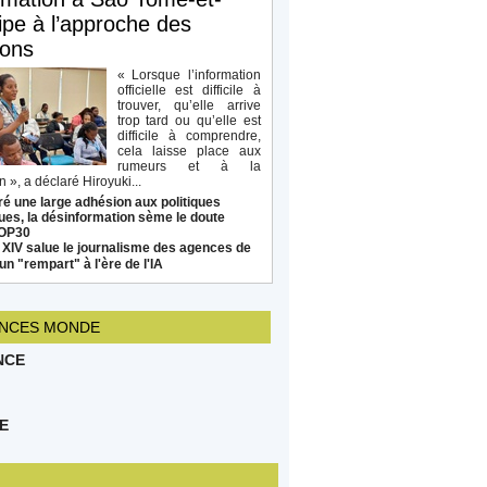
ipe à l’approche des
ions
« Lorsque l’information
officielle est difficile à
trouver, qu’elle arrive
trop tard ou qu’elle est
difficile à comprendre,
cela laisse place aux
rumeurs et à la
 », a déclaré Hiroyuki...
é une large adhésion aux politiques
ues, la désinformation sème le doute
COP30
 XIV salue le journalisme des agences de
un "rempart" à l'ère de l'IA
NCES MONDE
NCE
E