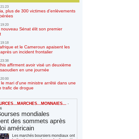
 21:23
ia, plus de 300 victimes d’enlèvements
ibérées
 19:20
e nouveau Sénat élit son premier
t
 19:18
afrique et le Cameroun apaisent les
après un incident frontalier
 23:38
his affirment avoir visé un deuxième
r saoudien en une journée
 20:00
 le mari d'une ministre arrêté dans une
e trafic de drogue
RCES...MARCHES...MONNAIES...
-
26
Bourses mondiales
hent des sommets après
loi américain
Les marchés boursiers mondiaux ont