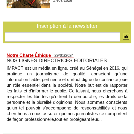
17/07/2026
marocaine :
08/08/2026
-
Sénégal - Une revue de presse du 8 août 2026 (Par IA)
08/08/2026
-
MOMO ALADJI
Inscription à la newsletter
SENEGAL - Les Unes de la presse quotidienne du 8/9 août
2026
08/08/2026
-
MOMO ALADJI
Notre Charte Éthique
-
29/01/2024
NOS LIGNES DIRECTRICES ÉDITORIALES
IMPACT est un média en ligne, créé au Sénégal en 2016, qui
pratique un journalisme de qualité, conscient qu'une
information fiable, pertinente et surtout digne de confiance joue
un rôle essentiel dans la société. Notre but est de rapporter
les faits et d’informer le public. Ce faisant, nous cherchons à
respecter les libertés qu’offrent la démocratie, les droits de la
personne et la pluralité d’opinions. Nous sommes conscients
qu’un tel pouvoir s’accompagne de responsabilités et nous
cherchons à nous assurer que nos journalistes se comportent
de façon professionnelle,tout en protégeant leur...