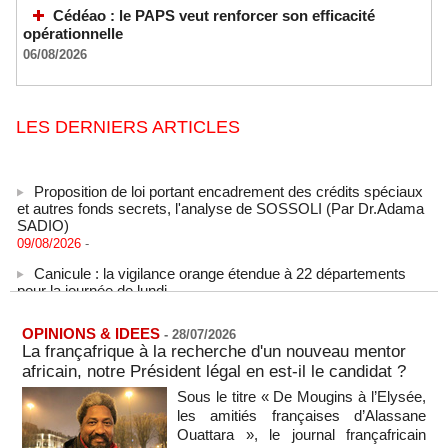
Cédéao : le PAPS veut renforcer son efficacité
opérationnelle
06/08/2026
LES DERNIERS ARTICLES
Proposition de loi portant encadrement des crédits spéciaux
et autres fonds secrets, l'analyse de SOSSOLI (Par Dr.Adama
SADIO)
09/08/2026
-
Canicule : la vigilance orange étendue à 22 départements
pour la journée de lundi
09/08/2026
-
États-Unis : le cancer de l’ancien président américain Joe
OPINIONS & IDEES
-
28/07/2026
Biden s’est aggravé, annonce son fils
La françafrique à la recherche d'un nouveau mentor
09/08/2026
-
africain, notre Président légal en est-il le candidat ?
Des échanges de frappes font cinq morts en Ukraine et en
Sous le titre « De Mougins à l’Elysée,
Russie
les amitiés françaises d’Alassane
09/08/2026
-
Ouattara », le journal françafricain