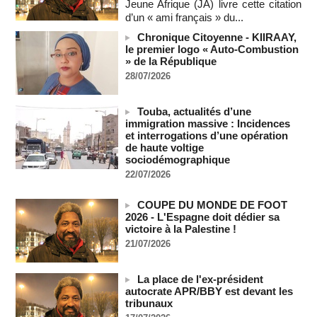
Jeune Afrique (JA) livre cette citation
L'Iran exige pour rouvrir Ormuz que les Etats-Unis acceptent
"toutes" ses conditions
d’un « ami français » du...
09/08/2026
-
Chronique Citoyenne - KIIRAAY,
le premier logo « Auto-Combustion
Iran : « aucune négociation directe » en cours avec les
» de la République
États-Unis
09/08/2026
-
28/07/2026
Chine : plus d’un million de personnes évacuées avant
l’arrivée du typhon Dolphin
Touba, actualités d’une
09/08/2026
-
immigration massive : Incidences
et interrogations d’une opération
un ancien colistier du Rassemblement national écroué pour
de haute voltige
le meurtre présumé de son ex-compagne
sociodémographique
09/08/2026
-
22/07/2026
ENTRETIEN EXCLUSIF – Boubacar Boris Diop : « Dans le
Sahel, l’enjeu n’est pas la lutte pour la démocratie mais la
COUPE DU MONDE DE FOOT
résistance à des puissances décidées à semer le chaos »
2026 - L'Espagne doit dédier sa
(Partie 2 & fin)
victoire à la Palestine !
MOMAR DIENG
09/08/2026
-
21/07/2026
Les Émirats arabes unis annoncent que l'Iran a ciblé l'un de
leurs navires avec un missile dans le détroit d'Ormuz
La place de l'ex-président
08/08/2026
-
autocrate APR/BBY est devant les
tribunaux
Le bilan des décès liés à la « migration massive » vers
Ceuta s'élève désormais à 14 personnes, selon une autorité