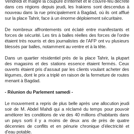
Vendredi et malgré la coupure d'Internet et le couvre-feu décrété
dans ces régions depuis jeudi, les Irakiens sont descendus à
nouveau dans la rue principalement à Bagdad, où ils ont afflué
sur la place Tahrir, face à un énorme déploiement sécuritaire.
De nombreux affrontements ont éclaté entre manifestants et
forces de sécurité. Les tirs à balles réelles des forces de l'ordre
étaient très nourris et des journalistes de l'AFP ont vu plusieurs
blessés par balles, notamment au ventre et à la tête.
Dans un quartier résidentiel près de la place Tahrir, la plupart
des magasins et des stations essence étaient fermés. Ceux
ouverts étaient pris d'assaut par les clients voulant acheter des
légumes, dont le prix a triplé en raison de la fermeture de routes
menant à Bagdad.
- Réunion du Parlement samedi -
Le mouvement a repris de plus belle après une allocution jeudi
soir de M. Abdel Mahdi qui a réclamé du temps pour pouvoir
améliorer les conditions de vie des 40 millions d'habitants dans
un pays sorti il y a moins de deux ans de près de quatre
décennies de conflits et en pénurie chronique d'électricité et
d'eau potable.