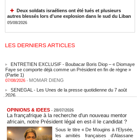
Deux soldats israéliens ont été tués et plusieurs
autres blessés lors d'une explosion dans le sud du Liban
05/08/2026
LES DERNIERS ARTICLES
ENTRETIEN EXCLUSIF - Boubacar Boris Diop – « Diomaye
Faye se comporte déjà comme un Président en fin de règne »
(Partie 1)
MOMAR DIENG
07/08/2026
-
SENEGAL - Les Unes de la presse quotidienne du 7 août
2026
07/08/2026
-
MOMO ALADJI
L'Iran annonce le démantèlement d'un réseau du Mossad
OPINIONS & IDEES
-
28/07/2026
dans la province de Kerman
La françafrique à la recherche d'un nouveau mentor
06/08/2026
-
africain, notre Président légal en est-il le candidat ?
Cédéao : le PAPS veut renforcer son efficacité opérationnelle
Sous le titre « De Mougins à l’Elysée,
06/08/2026
-
les amitiés françaises d’Alassane