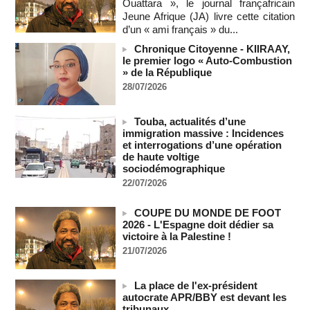
Ouattara », le journal françafricain
L'armée nigériane obtient une hausse salariale historique
Jeune Afrique (JA) livre cette citation
06/08/2026
-
d’un « ami français » du...
Au Nigeria, plus de 300 victimes d’enlèvements ont été
libérées
Chronique Citoyenne - KIIRAAY,
le premier logo « Auto-Combustion
06/08/2026
-
» de la République
Au Nigeria, plus de 300 victimes d’enlèvements ont été
28/07/2026
libérées
06/08/2026
-
Touba, actualités d’une
Soutenir l’intégrité de l’information à Sao Tomé-et-Principe à
immigration massive : Incidences
l’approche des élections
et interrogations d’une opération
06/08/2026
-
de haute voltige
sociodémographique
Taïwan bloque un pont stratégique lors de la simulation d'une
invasion par la Chine
22/07/2026
06/08/2026
-
COUPE DU MONDE DE FOOT
Les Bourses mondiales suspendues au Moyen-Orient,
2026 - L'Espagne doit dédier sa
records en Europe
victoire à la Palestine !
06/08/2026
-
21/07/2026
Soudan du Sud : Les avocats de Riek Machar sollicitent un
accès à leur client avant la prochaine audience
La place de l'ex-président
06/08/2026
-
autocrate APR/BBY est devant les
France-Algérie: l'affaire Mehdi Laribi relance la coopération
tribunaux