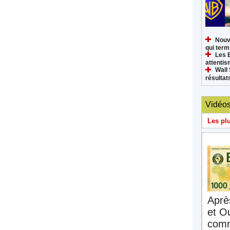
Nouv
qui termi
Les 
attenti
Wall 
résultat
Vidéo
Les pl
Aprè
et O
comm