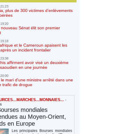
 21:23
ia, plus de 300 victimes d’enlèvements
ibérées
 19:20
e nouveau Sénat élit son premier
t
 19:18
afrique et le Cameroun apaisent les
après un incident frontalier
 23:38
his affirment avoir visé un deuxième
r saoudien en une journée
 20:00
 le mari d'une ministre arrêté dans une
e trafic de drogue
RCES...MARCHES...MONNAIES...
-
26
Bourses mondiales
endues au Moyen-Orient,
rds en Europe
Les principales Bourses mondiales