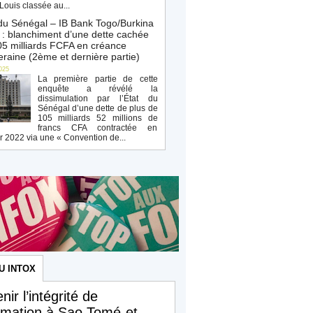
Louis classée au...
du Sénégal – IB Bank Togo/Burkina
: blanchiment d’une dette cachée
5 milliards FCFA en créance
raine (2ème et dernière partie)
025
La première partie de cette
enquête a révélé la
dissimulation par l’État du
Sénégal d’une dette de plus de
105 milliards 52 millions de
francs CFA contractée en
r 2022 via une « Convention de...
U INTOX
nir l’intégrité de
ormation à Sao Tomé-et-