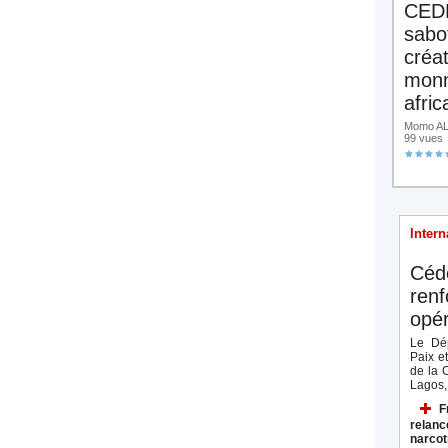
CED
sabo
créa
monn
afric
Momo ALA
99 vues
Intern
Céd
renf
opér
Le Dép
Paix e
de la 
Lagos, 
F
relanc
narcot