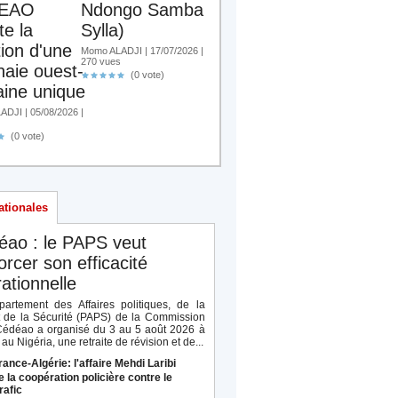
EAO
Ndongo Samba
te la
Sylla)
tion d'une
Momo ALADJI | 17/07/2026 |
270 vues
aie ouest-
(0 vote)
aine unique
DJI | 05/08/2026 |
(0 vote)
ationales
éao : le PAPS veut
orcer son efficacité
ationnelle
artement des Affaires politiques, de la
t de la Sécurité (PAPS) de la Commission
Cédéao a organisé du 3 au 5 août 2026 à
au Nigéria, une retraite de révision et de...
rance-Algérie: l'affaire Mehdi Laribi
e la coopération policière contre le
rafic