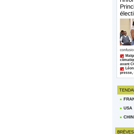
Princ
élect
confusion
Malgr
climatiq
avant 
Léon
presse, 
TENDA
FRA
USA
CHIN
BRÈVES