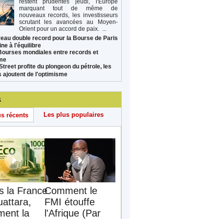
restent prudentes jeudi, l'Europe
marquant tout de même de
nouveaux records, les investisseurs
scrutant les avancées au Moyen-
Orient pour un accord de paix. ...
eau double record pour la Bourse de Paris
ne à l'équilibre
Bourses mondiales entre records et
sme
Street profite du plongeon du pétrole, les
s ajoutent de l'optimisme
s
Les plus populaires
us récents
s la France
Comment le
uattara,
FMI étouffe
ent la
l'Afrique (Par