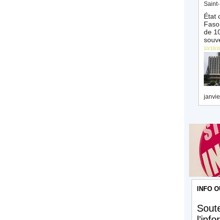
Saint-
État 
Faso 
de 10
souve
10/10/2
janvie
INFO O
Soute
l’inf