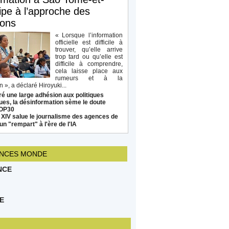
ipe à l’approche des
ions
« Lorsque l’information
officielle est difficile à
trouver, qu’elle arrive
trop tard ou qu’elle est
difficile à comprendre,
cela laisse place aux
rumeurs et à la
 », a déclaré Hiroyuki...
é une large adhésion aux politiques
ues, la désinformation sème le doute
COP30
 XIV salue le journalisme des agences de
un "rempart" à l'ère de l'IA
NCES MONDE
NCE
E