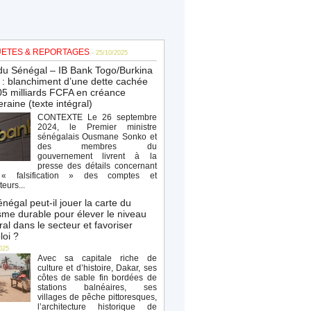
ETES & REPORTAGES
- 25/10/2025
du Sénégal – IB Bank Togo/Burkina
: blanchiment d’une dette cachée
5 milliards FCFA en créance
raine (texte intégral)
CONTEXTE Le 26 septembre
2024, le Premier ministre
sénégalais Ousmane Sonko et
des membres du
gouvernement livrent à la
presse des détails concernant
« falsification » des comptes et
teurs...
négal peut-il jouer la carte du
sme durable pour élever le niveau
al dans le secteur et favoriser
loi ?
025
Avec sa capitale riche de
culture et d’histoire, Dakar, ses
côtes de sable fin bordées de
stations balnéaires, ses
villages de pêche pittoresques,
l’architecture historique de