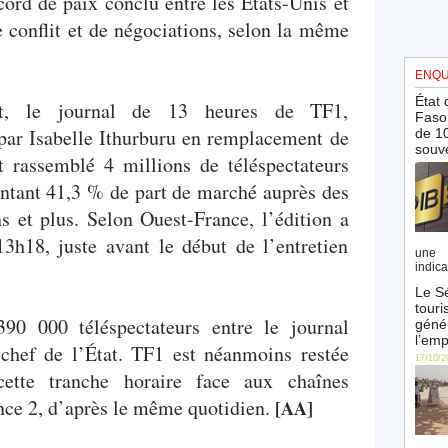
ord de paix conclu entre les États-Unis et
e conflit et de négociations, selon la même
ENQU
État 
ôt, le journal de 13 heures de TF1,
Faso 
par Isabelle Ithurburu en remplacement de
de 10
souve
t rassemblé 4 millions de téléspectateurs
entant 41,3 % de part de marché auprès des
s et plus. Selon Ouest-France, l’édition a
13h18, juste avant le début de l’entretien
une 
indica
Le Sé
touri
390 000 téléspectateurs entre le journal
génér
l’emp
u chef de l’État. TF1 est néanmoins restée
17/10/2
cette tranche horaire face aux chaînes
ce 2, d’après le même quotidien.
[AA]