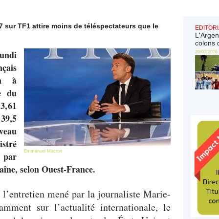
7 sur TF1 attire moins de téléspectateurs que le
EDITORI
L'Argen
colons 
undi
20/07/2026
nçais
n à
e du
3,61
 39,5
veau
stré
Emmanuel Macron
 par
haîne, selon Ouest-France.
 l’entretien mené par la journaliste Marie-
amment sur l’actualité internationale, le