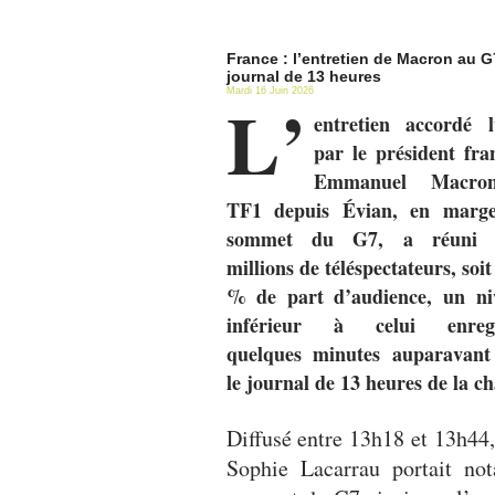
France : l’entretien de Macron au G
journal de 13 heures
Mardi 16 Juin 2026
L’
entretien accordé l
par le président fra
Emmanuel Macro
TF1 depuis Évian, en marg
sommet du G7, a réuni 
millions de téléspectateurs, soit
% de part d’audience, un ni
inférieur à celui enregi
quelques minutes auparavant
le journal de 13 heures de la c
Diffusé entre 13h18 et 13h44,
Sophie Lacarrau portait not