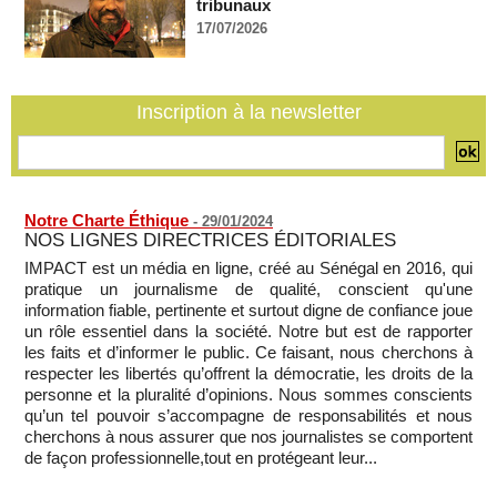
Guinée-Bissau - Première visite de la médiation sénégalaise
tribunaux
après le sommet de la Cedeao
17/07/2026
07/08/2026
-
Bénin: Patrice Talon élu président du Sénat, moins de trois
mois après son départ du pouvoir
Inscription à la newsletter
07/08/2026
-
Mali-Algérie : le PM Maïga affirme qu’il n’y a « aucune
rupture diplomatique » entre les 2 pays
07/08/2026
-
Notre Charte Éthique
-
29/01/2024
NOS LIGNES DIRECTRICES ÉDITORIALES
IMPACT est un média en ligne, créé au Sénégal en 2016, qui
pratique un journalisme de qualité, conscient qu'une
information fiable, pertinente et surtout digne de confiance joue
un rôle essentiel dans la société. Notre but est de rapporter
les faits et d’informer le public. Ce faisant, nous cherchons à
respecter les libertés qu’offrent la démocratie, les droits de la
personne et la pluralité d’opinions. Nous sommes conscients
qu’un tel pouvoir s’accompagne de responsabilités et nous
cherchons à nous assurer que nos journalistes se comportent
de façon professionnelle,tout en protégeant leur...