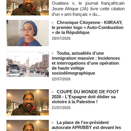
Ouattara », le journal françafricain
08/08/2026
-
MOMO ALADJI
Jeune Afrique (JA) livre cette citation
SENEGAL - Les Unes de la presse quotidienne du 8/9 août
d’un « ami français » du...
2026
Chronique Citoyenne - KIIRAAY,
08/08/2026
-
MOMO ALADJI
le premier logo « Auto-Combustion
A Ceuta, les enfants migrants risquent d'être victimes de
» de la République
maltraitance et d'exploitation, avertissent des ONG
28/07/2026
07/08/2026
-
Les Bourses mondiales touchent des sommets après
Touba, actualités d’une
l'emploi américain
immigration massive : Incidences
07/08/2026
-
et interrogations d’une opération
de haute voltige
"Construction de la Grande Côte D'ivoire" : Le Président
sociodémographique
Alassane Ouattara appelle à la contribution de toutes les forces
22/07/2026
vives de la nation
07/08/2026
-
COUPE DU MONDE DE FOOT
Polémique à l’Assemblée nationale : Yaël Braun-Pivet se dit
2026 - L'Espagne doit dédier sa
"dépassée" par les critiques concernant le nouveau pavillon
victoire à la Palestine !
07/08/2026
-
21/07/2026
Depuis le « cessez-le-feu » à Gaza, les forces israéliennes
ont tué 300 enfants palestiniens (UNICEF)
La place de l'ex-président
07/08/2026
-
autocrate APR/BBY est devant les