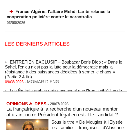
France-Algérie: l'affaire Mehdi Laribi relance la
coopération policière contre le narcotrafic
06/08/2026
LES DERNIERS ARTICLES
ENTRETIEN EXCLUSIF – Boubacar Boris Diop : « Dans le
Sahel, l’enjeu n’est pas la lutte pour la démocratie mais la
résistance à des puissances décidées à semer le chaos »
(Partie 2 & fin)
MOMAR DIENG
09/08/2026
-
Les Émirats arabes unis annoncent que l'Iran a ciblé l'un de
leurs navires avec un missile dans le détroit d'Ormuz
08/08/2026
-
OPINIONS & IDEES
-
28/07/2026
Le bilan des décès liés à la « migration massive » vers
La françafrique à la recherche d'un nouveau mentor
Ceuta s'élève désormais à 14 personnes, selon une autorité
africain, notre Président légal en est-il le candidat ?
marocaine :
08/08/2026
-
Sous le titre « De Mougins à l’Elysée,
les amitiés françaises d’Alassane
Sénégal - Une revue de presse du 8 août 2026 (Par IA)