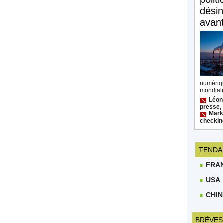
désin
avan
numéri
mondiale
Léon
presse, 
Mark 
checkin
TENDA
FRA
USA
CHIN
BRÈVES