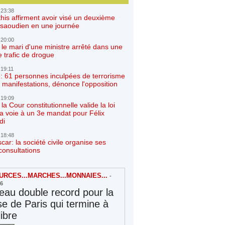
 23:38
his affirment avoir visé un deuxième
r saoudien en une journée
 20:00
 le mari d'une ministre arrêté dans une
e trafic de drogue
 19:11
: 61 personnes inculpées de terrorisme
 manifestations, dénonce l'opposition
 19:09
a Cour constitutionnelle valide la loi
la voie à un 3e mandat pour Félix
di
 18:48
ar: la société civile organise ses
consultations
RCES...MARCHES...MONNAIES...
-
26
au double record pour la
e de Paris qui termine à
libre