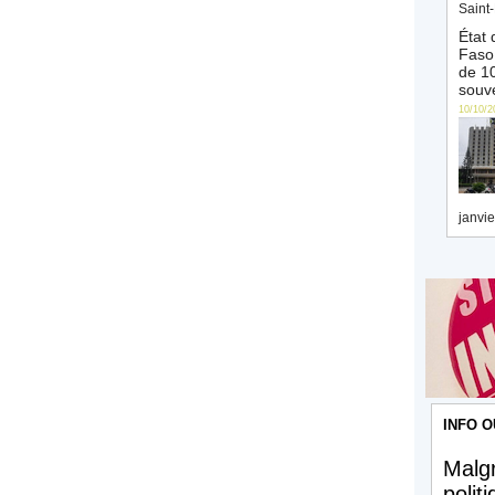
Saint-
État 
Faso 
de 10
souve
10/10/2
janvie
INFO O
Malgr
polit