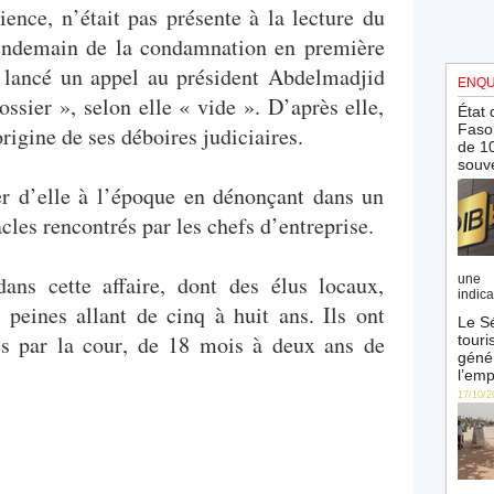
ence, n’était pas présente à la lecture du
 lendemain de la condamnation en première
t lancé un appel au président Abdelmadjid
ENQU
ssier », selon elle « vide ». D’après elle,
État 
Faso 
origine de ses déboires judiciaires.
de 10
souve
er d’elle à l’époque en dénonçant dans un
acles rencontrés par les chefs d’entreprise.
ans cette affaire, dont des élus locaux,
une 
indica
peines allant de cinq à huit ans. Ils ont
Le Sé
tes par la cour, de 18 mois à deux ans de
touri
génér
l’emp
17/10/2