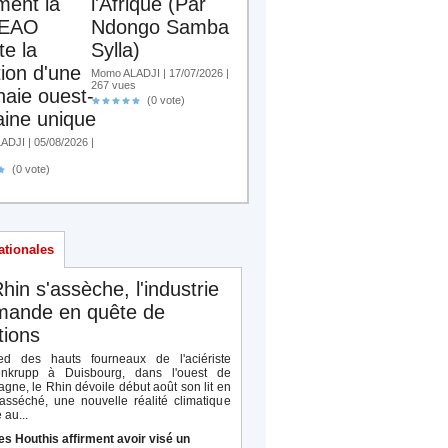
ent la
l'Afrique (Par
EAO
Ndongo Samba
te la
Sylla)
tion d'une
Momo ALADJI | 17/07/2026 |
267 vues
aie ouest-
(0 vote)
aine unique
DJI | 05/08/2026 |
(0 vote)
ationales
hin s'assèche, l'industrie
emande en quête de
tions
d des hauts fourneaux de l'aciériste
enkrupp à Duisbourg, dans l'ouest de
agne, le Rhin dévoile début août son lit en
 asséché, une nouvelle réalité climatique
 au...
es Houthis affirment avoir visé un