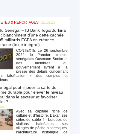
ETES & REPORTAGES
- 25/10/2025
du Sénégal – IB Bank Togo/Burkina
: blanchiment d’une dette cachée
5 milliards FCFA en créance
raine (texte intégral)
CONTEXTE Le 26 septembre
2024, le Premier ministre
sénégalais Ousmane Sonko et
des membres du
gouvernement livrent à la
presse des détails concernant
« falsification » des comptes et
teurs...
négal peut-il jouer la carte du
sme durable pour élever le niveau
al dans le secteur et favoriser
loi ?
025
Avec sa capitale riche de
culture et d’histoire, Dakar, ses
côtes de sable fin bordées de
stations balnéaires, ses
villages de pêche pittoresques,
l’architecture historique de