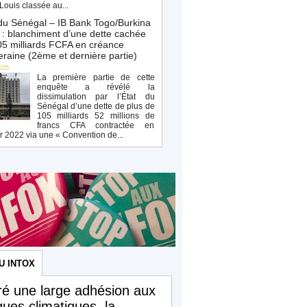
Louis classée au...
du Sénégal – IB Bank Togo/Burkina
: blanchiment d’une dette cachée
5 milliards FCFA en créance
raine (2ème et dernière partie)
025
La première partie de cette
enquête a révélé la
dissimulation par l’État du
Sénégal d’une dette de plus de
105 milliards 52 millions de
francs CFA contractée en
r 2022 via une « Convention de...
U INTOX
é une large adhésion aux
iques climatiques, la