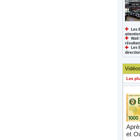
Les 
attenti
Wall 
résultat
Les 
directi
Vidéo
Les pl
Aprè
et O