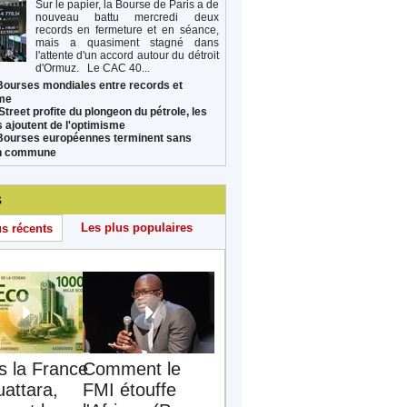
Sur le papier, la Bourse de Paris a de
nouveau battu mercredi deux
records en fermeture et en séance,
mais a quasiment stagné dans
l'attente d'un accord autour du détroit
d'Ormuz. Le CAC 40...
Bourses mondiales entre records et
sme
Street profite du plongeon du pétrole, les
s ajoutent de l'optimisme
Bourses européennes terminent sans
on commune
s
Les plus populaires
us récents
s la France
Comment le
uattara,
FMI étouffe