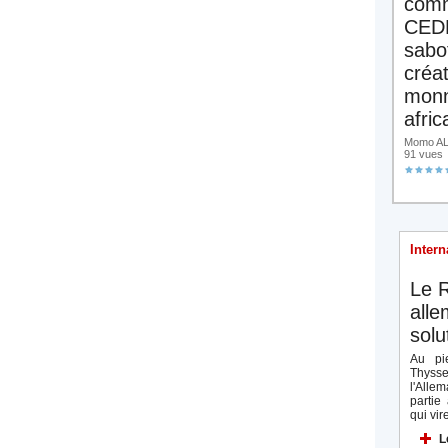
comm
CED
sabo
créa
monn
afric
Momo ALA
91 vues
Intern
Le R
all
solu
Au pie
Thyss
l'Allem
partie
qui vire
L