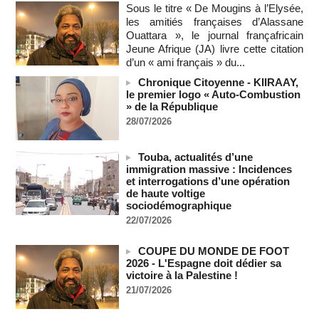
Sous le titre « De Mougins à l’Elysée,
Au Nigeria, plus de 300 victimes d’enlèvements ont été
les amitiés françaises d’Alassane
libérées
Ouattara », le journal françafricain
06/08/2026
-
Jeune Afrique (JA) livre cette citation
Soutenir l’intégrité de l’information à Sao Tomé-et-Principe à
d’un « ami français » du...
l’approche des élections
Chronique Citoyenne - KIIRAAY,
06/08/2026
-
le premier logo « Auto-Combustion
Taïwan bloque un pont stratégique lors de la simulation d'une
» de la République
invasion par la Chine
28/07/2026
06/08/2026
-
Les Bourses mondiales suspendues au Moyen-Orient,
Touba, actualités d’une
records en Europe
immigration massive : Incidences
06/08/2026
-
et interrogations d’une opération
de haute voltige
Soudan du Sud : Les avocats de Riek Machar sollicitent un
sociodémographique
accès à leur client avant la prochaine audience
22/07/2026
06/08/2026
-
France-Algérie: l'affaire Mehdi Laribi relance la coopération
COUPE DU MONDE DE FOOT
policière contre le narcotrafic
2026 - L'Espagne doit dédier sa
06/08/2026
-
victoire à la Palestine !
Guinée : l'absence du président Doumbouya ravive les
21/07/2026
tensions politiques
06/08/2026
-