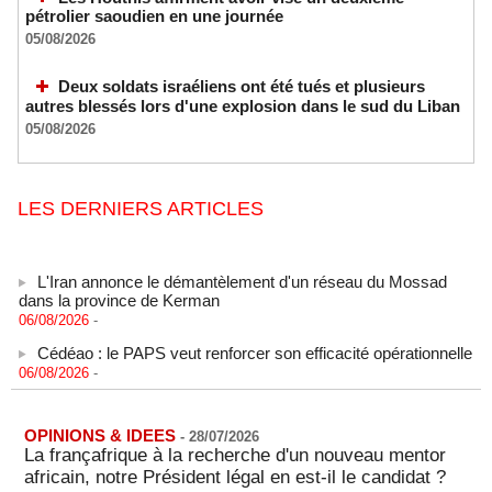
pétrolier saoudien en une journée
05/08/2026
Deux soldats israéliens ont été tués et plusieurs
autres blessés lors d'une explosion dans le sud du Liban
05/08/2026
LES DERNIERS ARTICLES
L'Iran annonce le démantèlement d'un réseau du Mossad
dans la province de Kerman
06/08/2026
-
Cédéao : le PAPS veut renforcer son efficacité opérationnelle
06/08/2026
-
L'armée nigériane obtient une hausse salariale historique
06/08/2026
-
OPINIONS & IDEES
-
28/07/2026
Au Nigeria, plus de 300 victimes d’enlèvements ont été
La françafrique à la recherche d'un nouveau mentor
libérées
africain, notre Président légal en est-il le candidat ?
06/08/2026
-