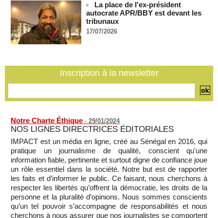
La place de l'ex-président
Bénin: le nouveau Sénat élit son premier président
autocrate APR/BBY est devant les
tribunaux
06/08/2026
-
17/07/2026
La Centrafrique et le Cameroun apaisent les tensions après
un incident frontalier
06/08/2026
-
Inscription à la newsletter
Notre Charte Éthique
-
29/01/2024
NOS LIGNES DIRECTRICES ÉDITORIALES
IMPACT est un média en ligne, créé au Sénégal en 2016, qui
pratique un journalisme de qualité, conscient qu'une
information fiable, pertinente et surtout digne de confiance joue
un rôle essentiel dans la société. Notre but est de rapporter
les faits et d’informer le public. Ce faisant, nous cherchons à
respecter les libertés qu’offrent la démocratie, les droits de la
personne et la pluralité d’opinions. Nous sommes conscients
qu’un tel pouvoir s’accompagne de responsabilités et nous
cherchons à nous assurer que nos journalistes se comportent