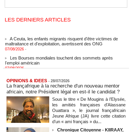
LES DERNIERS ARTICLES
A Ceuta, les enfants migrants risquent d'être victimes de
maltraitance et d'exploitation, avertissent des ONG
07/08/2026
-
Les Bourses mondiales touchent des sommets après
l'emploi américain
07/08/2026
-
"Construction de la Grande Côte D'ivoire" : Le Président
Alassane Ouattara appelle à la contribution de toutes les forces
OPINIONS & IDEES
-
28/07/2026
vives de la nation
La françafrique à la recherche d'un nouveau mentor
07/08/2026
-
africain, notre Président légal en est-il le candidat ?
Polémique à l’Assemblée nationale : Yaël Braun-Pivet se dit
Sous le titre « De Mougins à l’Elysée,
"dépassée" par les critiques concernant le nouveau pavillon
les amitiés françaises d’Alassane
07/08/2026
-
Ouattara », le journal françafricain
Jeune Afrique (JA) livre cette citation
Depuis le « cessez-le-feu » à Gaza, les forces israéliennes
ont tué 300 enfants palestiniens (UNICEF)
d’un « ami français » du...
07/08/2026
-
Chronique Citoyenne - KIIRAAY,