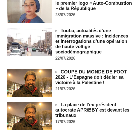
le premier logo « Auto-Combustion
Guinée-Bissau - Première visite de la médiation sénégalaise
» de la République
après le sommet de la Cedeao
07/08/2026
-
28/07/2026
Bénin: Patrice Talon élu président du Sénat, moins de trois
mois après son départ du pouvoir
Touba, actualités d’une
07/08/2026
-
immigration massive : Incidences
et interrogations d’une opération
Mali-Algérie : le PM Maïga affirme qu’il n’y a « aucune
de haute voltige
rupture diplomatique » entre les 2 pays
sociodémographique
07/08/2026
-
22/07/2026
Journaliste libanaise tuée par Israël : Amnesty France
demande une enquête pour crime de guerre
COUPE DU MONDE DE FOOT
07/08/2026
-
2026 - L'Espagne doit dédier sa
victoire à la Palestine !
Côte d'Ivoire : le président Ouattara accorde la grâce à 4.661
21/07/2026
détenus
07/08/2026
-
La place de l'ex-président
Plagiat à Cambridge - L’université va réexaminer le
autocrate APR/BBY est devant les
recrutement de ses enseignants
tribunaux
07/08/2026
-
17/07/2026
La Türkiye, l’Arabie saoudite et le Pakistan signent un accord
conjoint de défense à La Mecque
07/08/2026
-