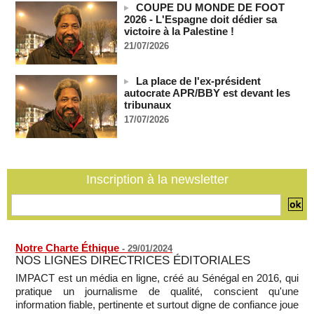
COUPE DU MONDE DE FOOT
Les Bourses mondiales suspendues au Moyen-Orient,
2026 - L'Espagne doit dédier sa
records en Europe
victoire à la Palestine !
06/08/2026
-
21/07/2026
Soudan du Sud : Les avocats de Riek Machar sollicitent un
accès à leur client avant la prochaine audience
La place de l'ex-président
06/08/2026
-
autocrate APR/BBY est devant les
France-Algérie: l'affaire Mehdi Laribi relance la coopération
tribunaux
policière contre le narcotrafic
17/07/2026
06/08/2026
-
Guinée : l'absence du président Doumbouya ravive les
tensions politiques
06/08/2026
-
Inscription à la newsletter
Notre Charte Éthique
-
29/01/2024
NOS LIGNES DIRECTRICES ÉDITORIALES
IMPACT est un média en ligne, créé au Sénégal en 2016, qui
pratique un journalisme de qualité, conscient qu'une
information fiable, pertinente et surtout digne de confiance joue