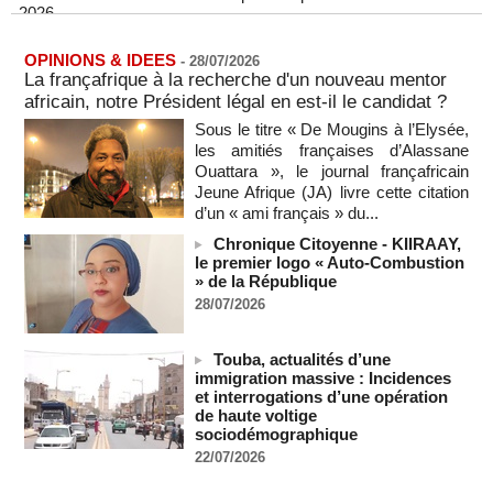
07/08/2026
-
MOMO ALADJI
L'Iran annonce le démantèlement d'un réseau du Mossad
OPINIONS & IDEES
-
28/07/2026
dans la province de Kerman
La françafrique à la recherche d'un nouveau mentor
06/08/2026
-
africain, notre Président légal en est-il le candidat ?
Cédéao : le PAPS veut renforcer son efficacité opérationnelle
Sous le titre « De Mougins à l’Elysée,
06/08/2026
-
les amitiés françaises d’Alassane
Ouattara », le journal françafricain
L'armée nigériane obtient une hausse salariale historique
Jeune Afrique (JA) livre cette citation
06/08/2026
-
d’un « ami français » du...
Au Nigeria, plus de 300 victimes d’enlèvements ont été
libérées
Chronique Citoyenne - KIIRAAY,
le premier logo « Auto-Combustion
06/08/2026
-
» de la République
Au Nigeria, plus de 300 victimes d’enlèvements ont été
28/07/2026
libérées
06/08/2026
-
Touba, actualités d’une
Soutenir l’intégrité de l’information à Sao Tomé-et-Principe à
immigration massive : Incidences
l’approche des élections
et interrogations d’une opération
06/08/2026
-
de haute voltige
sociodémographique
Taïwan bloque un pont stratégique lors de la simulation d'une
invasion par la Chine
22/07/2026
06/08/2026
-