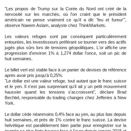
"Les propos de Trump sur la Corée du Nord ont créé de la
nervosité sur les marchés, où l'on craint que le président
américain ne pense vraiment ce qu'il a dit: 'feu et fureur'",
observe Naeem Aslam, analyste chez ThinkMarkets.
Les valeurs refuges sont par conséquent particulièrement
entourées, les investisseurs préférant se tourner vers des actifs
jugés plus sûrs lors de tensions géopolitiques. L'or affiche une
progression d'environ 1% à 1,274 dollar l'once, soit un pic de
huit semaines.
Le billet vert est stable face à un panier de devises de référence
après avoir pris jusqu'à 0,25%.
"Le dollar est une valeur refuge, tout autant que le franc suisse
et le yen. Il n'est pas surprenant qu'il ait y un petit mouvement
haussier quand les tensions s'accroissent", déclare Brad
Bechtel, responsable du trading changes chez Jefferies à New
York.
Le dollar cède néanmoins 0,4% face au yen, au plus bas depuis
huit semaines, et près de 1% contre le franc suisse. La devise
helvétique est parallèlement bien partie pour enregistrer sur la
journée sa plus forte hausse face à l'euro depuis janvier 2015 et