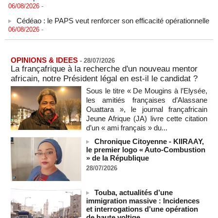
06/08/2026
-
Cédéao : le PAPS veut renforcer son efficacité opérationnelle
06/08/2026
-
L'armée nigériane obtient une hausse salariale historique
06/08/2026
-
OPINIONS & IDEES
-
28/07/2026
Au Nigeria, plus de 300 victimes d’enlèvements ont été
La françafrique à la recherche d'un nouveau mentor
libérées
africain, notre Président légal en est-il le candidat ?
06/08/2026
-
Sous le titre « De Mougins à l’Elysée,
Au Nigeria, plus de 300 victimes d’enlèvements ont été
les amitiés françaises d’Alassane
libérées
Ouattara », le journal françafricain
06/08/2026
-
Jeune Afrique (JA) livre cette citation
Soutenir l’intégrité de l’information à Sao Tomé-et-Principe à
d’un « ami français » du...
l’approche des élections
Chronique Citoyenne - KIIRAAY,
06/08/2026
-
le premier logo « Auto-Combustion
Taïwan bloque un pont stratégique lors de la simulation d'une
» de la République
invasion par la Chine
28/07/2026
06/08/2026
-
Les Bourses mondiales suspendues au Moyen-Orient,
Touba, actualités d’une
records en Europe
immigration massive : Incidences
06/08/2026
-
et interrogations d’une opération
de haute voltige