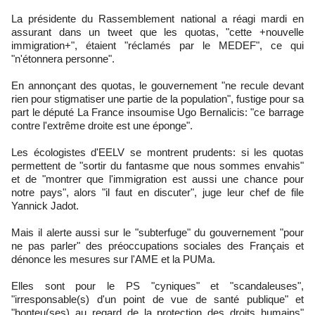
La présidente du Rassemblement national a réagi mardi en
assurant dans un tweet que les quotas, "cette +nouvelle
immigration+", étaient "réclamés par le MEDEF", ce qui
"n'étonnera personne".
En annonçant des quotas, le gouvernement "ne recule devant
rien pour stigmatiser une partie de la population", fustige pour sa
part le député La France insoumise Ugo Bernalicis: "ce barrage
contre l'extrême droite est une éponge".
Les écologistes d'EELV se montrent prudents: si les quotas
permettent de "sortir du fantasme que nous sommes envahis"
et de "montrer que l'immigration est aussi une chance pour
notre pays", alors "il faut en discuter", juge leur chef de file
Yannick Jadot.
Mais il alerte aussi sur le "subterfuge" du gouvernement "pour
ne pas parler" des préoccupations sociales des Français et
dénonce les mesures sur l'AME et la PUMa.
Elles sont pour le PS "cyniques" et "scandaleuses",
"irresponsable(s) d'un point de vue de santé publique" et
"honteu(ses) au regard de la protection des droits humains"