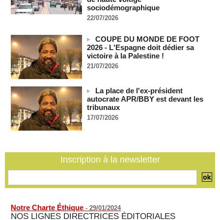
Soudan du Sud : Les avocats de Riek Machar sollicitent un
sociodémographique
accès à leur client avant la prochaine audience
22/07/2026
06/08/2026
-
France-Algérie: l'affaire Mehdi Laribi relance la coopération
COUPE DU MONDE DE FOOT
policière contre le narcotrafic
2026 - L'Espagne doit dédier sa
06/08/2026
-
victoire à la Palestine !
Guinée : l'absence du président Doumbouya ravive les
21/07/2026
tensions politiques
06/08/2026
-
La place de l'ex-président
Bénin: le nouveau Sénat élit son premier président
autocrate APR/BBY est devant les
06/08/2026
-
tribunaux
17/07/2026
La Centrafrique et le Cameroun apaisent les tensions après
un incident frontalier
06/08/2026
-
Inscription à la newsletter
Notre Charte Éthique
-
29/01/2024
NOS LIGNES DIRECTRICES ÉDITORIALES