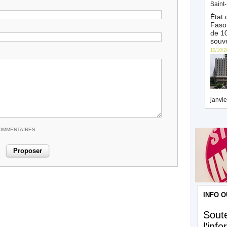
Saint-
État 
Faso 
de 10
souve
10/10/2
janvie
COMMENTAIRES
INFO O
Soute
l’inf