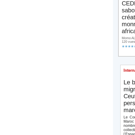
CED
sabo
créa
monn
afric
Momo ALA
120 vue
Intern
Le b
migr
Ceut
pers
maro
Le Con
Maroc 
nombre
collect
l’Espag