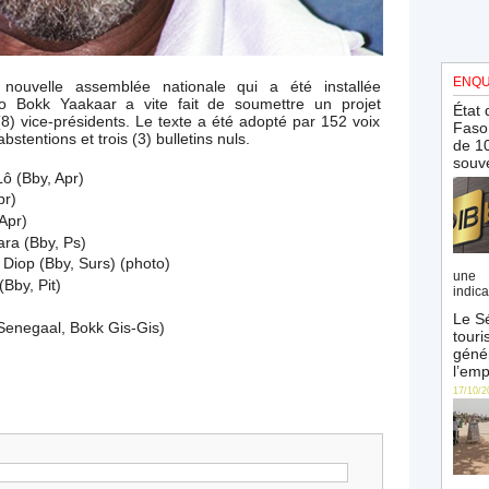
ENQU
a nouvelle assemblée nationale qui a été installée
no Bokk Yaakaar a vite fait de soumettre un projet
État 
(8) vice-présidents. Le texte a été adopté par 152 voix
Faso 
abstentions et trois (3) bulletins nuls.
de 10
souve
ô (Bby, Apr)
pr)
Apr)
ara (Bby, Ps)
Diop (Bby, Surs) (photo)
une 
Bby, Pit)
indica
Le Sé
Senegaal, Bokk Gis-Gis)
touri
génér
l’emp
17/10/2