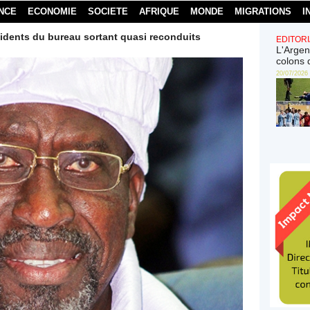
NCE
ECONOMIE
SOCIETE
AFRIQUE
MONDE
MIGRATIONS
I
sidents du bureau sortant quasi reconduits
EDITORI
L'Argen
colons 
20/07/2026