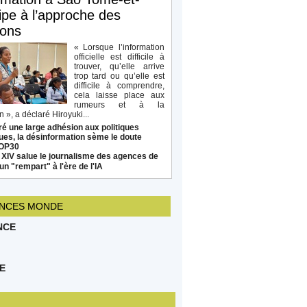
ipe à l’approche des
ions
« Lorsque l’information
officielle est difficile à
trouver, qu’elle arrive
trop tard ou qu’elle est
difficile à comprendre,
cela laisse place aux
rumeurs et à la
 », a déclaré Hiroyuki...
é une large adhésion aux politiques
ues, la désinformation sème le doute
COP30
 XIV salue le journalisme des agences de
un "rempart" à l'ère de l'IA
NCES MONDE
NCE
E