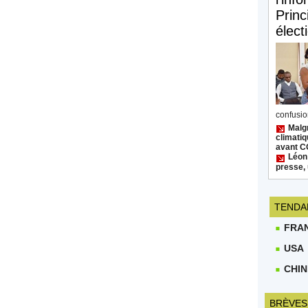
Princ
élect
confusion
Malgr
climatiq
avant 
Léon
presse, 
TENDA
FRA
USA
CHIN
BRÈVES