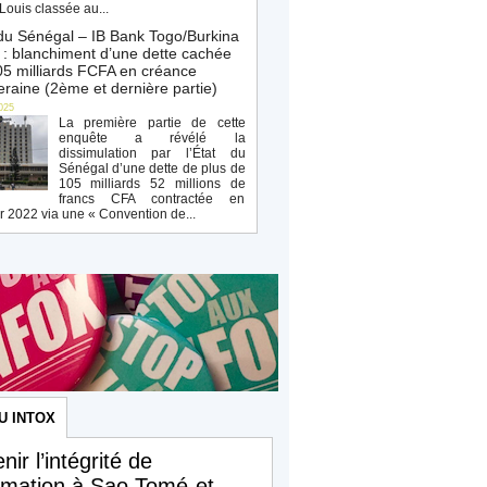
Louis classée au...
du Sénégal – IB Bank Togo/Burkina
: blanchiment d’une dette cachée
5 milliards FCFA en créance
raine (2ème et dernière partie)
025
La première partie de cette
enquête a révélé la
dissimulation par l’État du
Sénégal d’une dette de plus de
105 milliards 52 millions de
francs CFA contractée en
r 2022 via une « Convention de...
U INTOX
nir l’intégrité de
ormation à Sao Tomé-et-