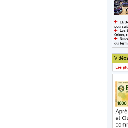
La B
poursuit
Les 
Orient, 
Nouv
qui termi
Vidéo
Les pl
Aprè
et O
comm