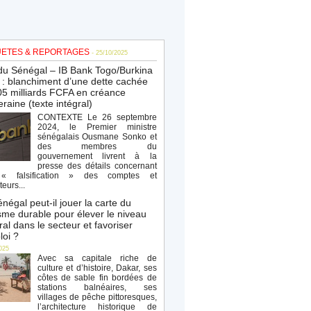
ETES & REPORTAGES
- 25/10/2025
du Sénégal – IB Bank Togo/Burkina
: blanchiment d’une dette cachée
5 milliards FCFA en créance
raine (texte intégral)
CONTEXTE Le 26 septembre
2024, le Premier ministre
sénégalais Ousmane Sonko et
des membres du
gouvernement livrent à la
presse des détails concernant
« falsification » des comptes et
teurs...
négal peut-il jouer la carte du
sme durable pour élever le niveau
al dans le secteur et favoriser
loi ?
025
Avec sa capitale riche de
culture et d’histoire, Dakar, ses
côtes de sable fin bordées de
stations balnéaires, ses
villages de pêche pittoresques,
l’architecture historique de