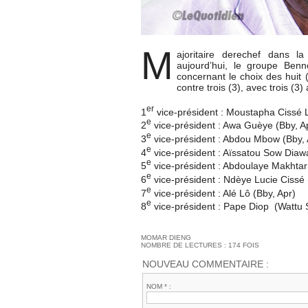
M
ajoritaire derechef dans l
aujourd’hui, le groupe Ben
concernant le choix des huit 
contre trois (3), avec trois (3) 
er
1
vice-président : Moustapha Cissé L
e
2
vice-président : Awa Guèye (Bby, A
e
3
vice-président : Abdou Mbow (Bby, 
e
4
vice-président : Aïssatou Sow Diaw
e
5
vice-président : Abdoulaye Makhtar 
e
6
vice-président : Ndèye Lucie Cissé (
e
7
vice-président : Alé Lô (Bby, Apr)
e
8
vice-président : Pape Diop (Wattu 
MOMAR DIENG
NOMBRE DE LECTURES : 174 FOIS
NOUVEAU COMMENTAIRE :
NOM * :