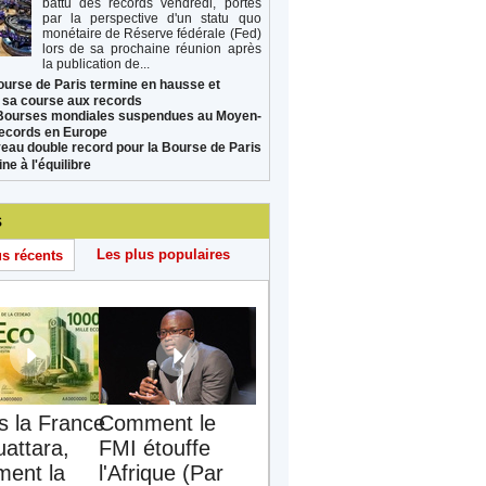
battu des records vendredi, portés
par la perspective d'un statu quo
monétaire de Réserve fédérale (Fed)
lors de sa prochaine réunion après
la publication de...
ourse de Paris termine en hausse et
 sa course aux records
Bourses mondiales suspendues au Moyen-
records en Europe
eau double record pour la Bourse de Paris
ne à l'équilibre
s
Les plus populaires
us récents
s la France
Comment le
uattara,
FMI étouffe
ent la
l'Afrique (Par