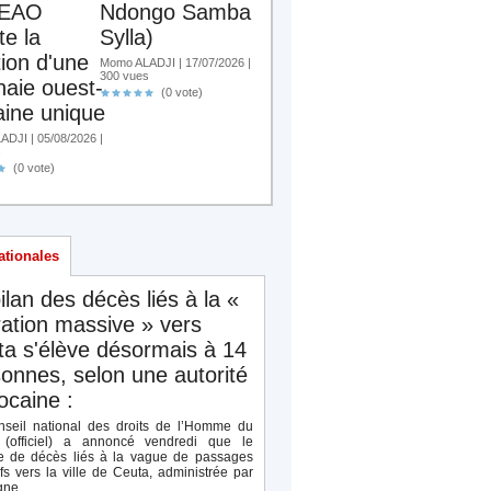
EAO
Ndongo Samba
te la
Sylla)
tion d'une
Momo ALADJI | 17/07/2026 |
300 vues
aie ouest-
(0 vote)
aine unique
DJI | 05/08/2026 |
s
(0 vote)
ationales
ilan des décès liés à la «
ation massive » vers
a s'élève désormais à 14
onnes, selon une autorité
caine :
seil national des droits de l’Homme du
(officiel) a annoncé vendredi que le
 de décès liés à la vague de passages
ifs vers la ville de Ceuta, administrée par
ne,...