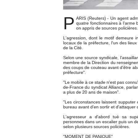
P
ARIS (Reuters) - Un agent admin
quatre fonctionnaires à l'arme b
on appris de sources policières
L'agression, dont le motif demeure i
locaux de la préfecture, l'un des lieux 
de la Cité.
Selon une source syndicale, l'assaillan
membre de la Direction du renseigneme
des coups de couteau avant d'être aba
préfecture".
"Le mobile à ce stade n'est pas connu",
de-France du syndicat Alliance, parlan
a plus de 20 ans de maison".
"Les circonstances laissent supputer
bureau avant d'en sortir et d'attaquer d
L'agresseur a d'abord tué sa supé
personnes dans un escalier puis un der
selon plusieurs sources policières.
"MOMENT DE PANIQUE"