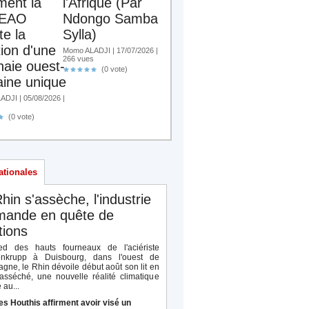
ent la
l'Afrique (Par
EAO
Ndongo Samba
te la
Sylla)
tion d'une
Momo ALADJI | 17/07/2026 |
266 vues
aie ouest-
(0 vote)
aine unique
DJI | 05/08/2026 |
(0 vote)
ationales
hin s'assèche, l'industrie
emande en quête de
tions
d des hauts fourneaux de l'aciériste
enkrupp à Duisbourg, dans l'ouest de
agne, le Rhin dévoile début août son lit en
 asséché, une nouvelle réalité climatique
 au...
es Houthis affirment avoir visé un