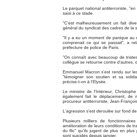
Le parquet national antiterroriste, "en 
saisi à ce stade.
"C'est malheureusement un fait dive
général du syndicat des cadres de la sé
"Il y a eu un moment de panique au 
comprenait ce qui se passait", a r
préfecture de police de Paris.
"On connaît avec beaucoup de tristes
collègue se retourne contre d'autres, d
Emmanuel Macron s'est rendu sur le
"témoigner son soutien et sa solida
précise-t-on à l'Elysée.
Le ministre de l'Intérieur, Christoph
également fait le déplacement, de 
procureur antiterroriste, Jean-Françoi
L'agression s'est déroulée sur fond de 
Plusieurs milliers de fonctionnair
amélioration de leurs conditions de tr
du flic" qu'ils jugent de plus en plu
sont suicidés depuis janvier.