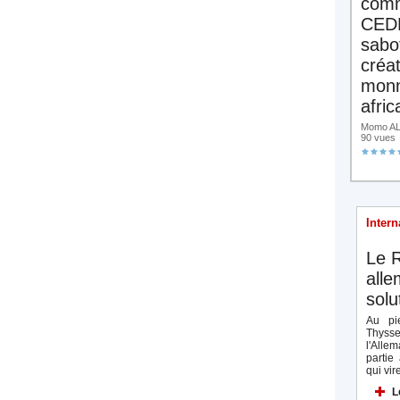
comm
CED
sabo
créa
monn
afric
Momo ALA
90 vues
Intern
Le R
all
solu
Au pie
Thyss
l'Allem
partie
qui vire
L