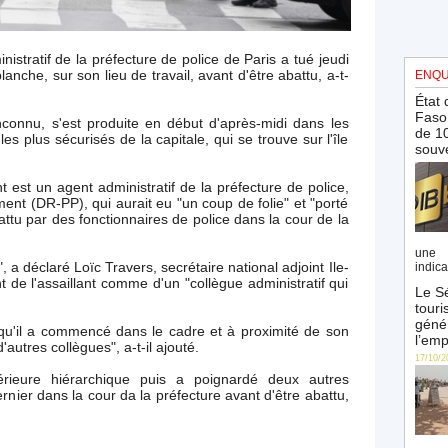
istratif de la préfecture de police de Paris a tué jeudi
lanche, sur son lieu de travail, avant d'être abattu, a-t-
ENQU
.
État 
Faso 
nconnu, s'est produite en début d'après-midi dans les
de 10
les plus sécurisés de la capitale, qui se trouve sur l'île
souve
t est un agent administratif de la préfecture de police,
nt (DR-PP), qui aurait eu "un coup de folie" et "porté
ttu par des fonctionnaires de police dans la cour de la
une 
 a déclaré Loïc Travers, secrétaire national adjoint Ile-
indica
t de l'assaillant comme d'un "collègue administratif qui
Le Sé
touri
génér
 qu'il a commencé dans le cadre et à proximité de son
l’emp
'autres collègues", a-t-il ajouté.
17/10/2
rieure hiérarchique puis a poignardé deux autres
nier dans la cour da la préfecture avant d'être abattu,