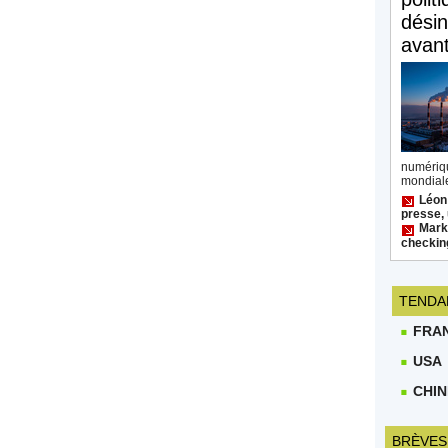
désin
avan
numéri
mondiale
Léon
presse, 
Mark 
checkin
TENDA
FRA
USA
CHIN
BRÈVES