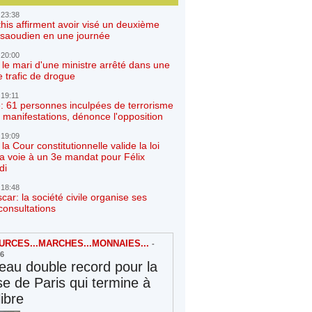
 23:38
his affirment avoir visé un deuxième
r saoudien en une journée
 20:00
 le mari d'une ministre arrêté dans une
e trafic de drogue
 19:11
: 61 personnes inculpées de terrorisme
 manifestations, dénonce l'opposition
 19:09
a Cour constitutionnelle valide la loi
la voie à un 3e mandat pour Félix
di
 18:48
ar: la société civile organise ses
consultations
RCES...MARCHES...MONNAIES...
-
26
au double record pour la
e de Paris qui termine à
libre