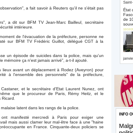
Saint-
observation", a fait savoir à Reuters qu'il ne s'était pas
État 
Faso 
de 10
rs", a dit sur BFM TV Jean-Marc Bailleul, secrétaire
souve
curité intérieure.
10/10/2
moment de l'évacuation de la préfecture, personne ne
elaté sur BFM TV Frédéric Guillot, délégué CGT à la
se un épisode de suicides dans la police, mais qu'un
janvie
e mémoire ça n'est jamais arrivé", a-t-il ajouté.
s lieux avant un déplacement à Rodez (Aveyron) pour
rité à l'ensemble des personnels" de la préfecture,
e Castaner, et le secrétaire d'Etat Laurent Nunez, ont
même que le procureur de Paris, Rémy Heitz, et le
s Ricard.
malaise latent dans les rangs de la police.
INFO O
es ont manifesté mercredi à Paris pour exiger une
avail mais aussi clamer leur mal-être face à une "haine
Malgr
s préoccupante en France. Cinquante-deux policiers se
polit