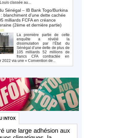
Louis classée au...
du Sénégal – IB Bank Togo/Burkina
: blanchiment d’une dette cachée
5 milliards FCFA en créance
raine (2ème et dernière partie)
025
La première partie de cette
enquête a révélé la
dissimulation par l’État du
Sénégal d’une dette de plus de
105 milliards 52 millions de
francs CFA contractée en
r 2022 via une « Convention de...
U INTOX
é une large adhésion aux
iques climatiques, la