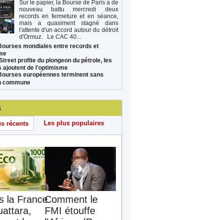
Sur le papier, la Bourse de Paris a de
nouveau battu mercredi deux
records en fermeture et en séance,
mais a quasiment stagné dans
l'attente d'un accord autour du détroit
d'Ormuz. Le CAC 40...
Bourses mondiales entre records et
sme
Street profite du plongeon du pétrole, les
s ajoutent de l'optimisme
Bourses européennes terminent sans
on commune
s
Les plus populaires
us récents
s la France
Comment le
uattara,
FMI étouffe