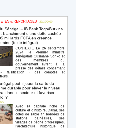
ETES & REPORTAGES
- 25/10/2025
du Sénégal – IB Bank Togo/Burkina
: blanchiment d’une dette cachée
5 milliards FCFA en créance
raine (texte intégral)
CONTEXTE Le 26 septembre
2024, le Premier ministre
sénégalais Ousmane Sonko et
des membres du
gouvernement livrent à la
presse des détails concernant
« falsification » des comptes et
teurs...
négal peut-il jouer la carte du
sme durable pour élever le niveau
al dans le secteur et favoriser
loi ?
025
Avec sa capitale riche de
culture et d’histoire, Dakar, ses
côtes de sable fin bordées de
stations balnéaires, ses
villages de pêche pittoresques,
l’architecture historique de