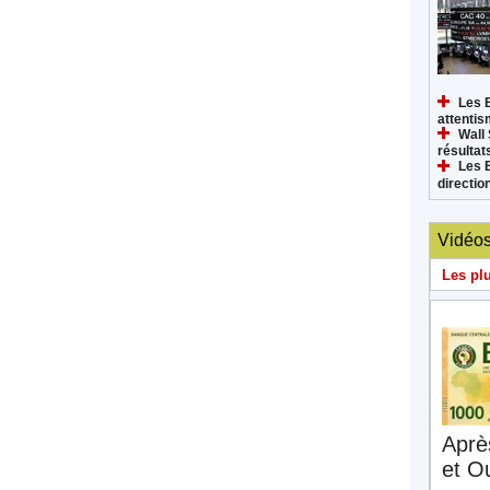
Les 
attenti
Wall 
résultat
Les 
directi
Vidéo
Les pl
Aprè
et O