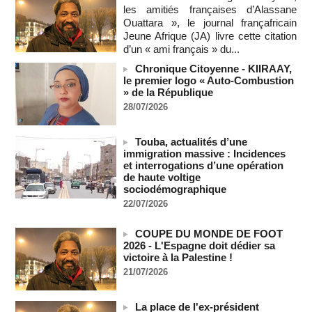
les amitiés françaises d’Alassane
06/08/2026
-
Ouattara », le journal françafricain
Cédéao : le PAPS veut renforcer son efficacité opérationnelle
Jeune Afrique (JA) livre cette citation
06/08/2026
-
d’un « ami français » du...
L'armée nigériane obtient une hausse salariale historique
Chronique Citoyenne - KIIRAAY,
06/08/2026
-
le premier logo « Auto-Combustion
» de la République
Au Nigeria, plus de 300 victimes d’enlèvements ont été
28/07/2026
libérées
06/08/2026
-
Touba, actualités d’une
Au Nigeria, plus de 300 victimes d’enlèvements ont été
immigration massive : Incidences
libérées
et interrogations d’une opération
06/08/2026
-
de haute voltige
Soutenir l’intégrité de l’information à Sao Tomé-et-Principe à
sociodémographique
l’approche des élections
22/07/2026
06/08/2026
-
Taïwan bloque un pont stratégique lors de la simulation d'une
COUPE DU MONDE DE FOOT
invasion par la Chine
2026 - L'Espagne doit dédier sa
victoire à la Palestine !
06/08/2026
-
21/07/2026
Les Bourses mondiales suspendues au Moyen-Orient,
records en Europe
06/08/2026
-
La place de l'ex-président