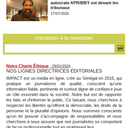
autocrate APR/BBY est devant les
Soudan du Sud : Les avocats de Riek Machar sollicitent un
tribunaux
accès à leur client avant la prochaine audience
17/07/2026
06/08/2026
-
France-Algérie: l'affaire Mehdi Laribi relance la coopération
policière contre le narcotrafic
06/08/2026
-
Inscription à la newsletter
Notre Charte Éthique
-
29/01/2024
NOS LIGNES DIRECTRICES ÉDITORIALES
IMPACT est un média en ligne, créé au Sénégal en 2016, qui
pratique un journalisme de qualité, conscient qu'une
information fiable, pertinente et surtout digne de confiance joue
un rôle essentiel dans la société. Notre but est de rapporter
les faits et d’informer le public. Ce faisant, nous cherchons à
respecter les libertés qu’offrent la démocratie, les droits de la
personne et la pluralité d’opinions. Nous sommes conscients
qu’un tel pouvoir s’accompagne de responsabilités et nous
cherchons à nous assurer que nos journalistes se comportent
de façon professionnelle,tout en protégeant leur...