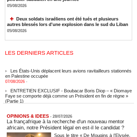
05/08/2026
Deux soldats israéliens ont été tués et plusieurs
autres blessés lors d'une explosion dans le sud du Liban
05/08/2026
LES DERNIERS ARTICLES
Les États-Unis déplacent leurs avions ravitailleurs stationnés
en Palestine occupée
07/08/2026
-
ENTRETIEN EXCLUSIF - Boubacar Boris Diop – « Diomaye
Faye se comporte déjà comme un Président en fin de règne »
(Partie 1)
MOMAR DIENG
07/08/2026
-
SENEGAL - Les Unes de la presse quotidienne du 7 août
2026
OPINIONS & IDEES
-
28/07/2026
La françafrique à la recherche d'un nouveau mentor
07/08/2026
-
MOMO ALADJI
africain, notre Président légal en est-il le candidat ?
L'Iran annonce le démantèlement d'un réseau du Mossad
Sous le titre « De Mougins à l’Elysée,
dans la province de Kerman