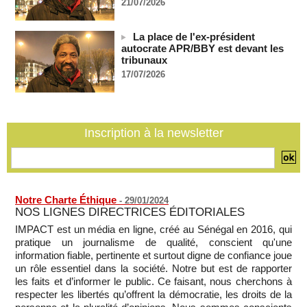
21/07/2026
07/08/2026
-
En Thaïlande, "choc" et "incrédulité" dans un lycée après une
fusillade mortelle
La place de l'ex-président
autocrate APR/BBY est devant les
07/08/2026
-
tribunaux
Hydrocarbures : les entreprises d’État font des recettes de
17/07/2026
37,5 milliards de francs CFA au premier semestre de 2025
07/08/2026
-
Les États-Unis déplacent leurs avions ravitailleurs stationnés
en Palestine occupée
Inscription à la newsletter
07/08/2026
-
Notre Charte Éthique
-
29/01/2024
NOS LIGNES DIRECTRICES ÉDITORIALES
IMPACT est un média en ligne, créé au Sénégal en 2016, qui
pratique un journalisme de qualité, conscient qu'une
information fiable, pertinente et surtout digne de confiance joue
un rôle essentiel dans la société. Notre but est de rapporter
les faits et d’informer le public. Ce faisant, nous cherchons à
respecter les libertés qu’offrent la démocratie, les droits de la