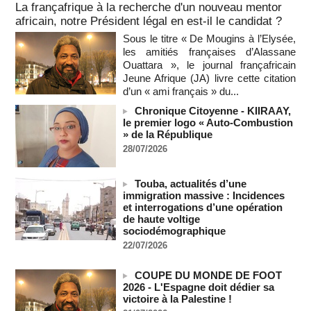
La françafrique à la recherche d'un nouveau mentor
africain, notre Président légal en est-il le candidat ?
Bénin: Patrice Talon élu président du Sénat, moins de trois
mois après son départ du pouvoir
Sous le titre « De Mougins à l’Elysée,
07/08/2026
-
les amitiés françaises d’Alassane
Ouattara », le journal françafricain
Mali-Algérie : le PM Maïga affirme qu’il n’y a « aucune
rupture diplomatique » entre les 2 pays
Jeune Afrique (JA) livre cette citation
07/08/2026
-
d’un « ami français » du...
Journaliste libanaise tuée par Israël : Amnesty France
Chronique Citoyenne - KIIRAAY,
demande une enquête pour crime de guerre
le premier logo « Auto-Combustion
» de la République
07/08/2026
-
28/07/2026
Côte d'Ivoire : le président Ouattara accorde la grâce à 4.661
détenus
07/08/2026
-
Touba, actualités d’une
immigration massive : Incidences
Plagiat à Cambridge - L’université va réexaminer le
et interrogations d’une opération
recrutement de ses enseignants
de haute voltige
07/08/2026
-
sociodémographique
La Türkiye, l’Arabie saoudite et le Pakistan signent un accord
22/07/2026
conjoint de défense à La Mecque
07/08/2026
-
COUPE DU MONDE DE FOOT
2026 - L'Espagne doit dédier sa
La Bourse de Paris termine en hausse et poursuit sa course
victoire à la Palestine !
aux records