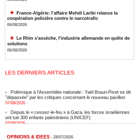
France-Algérie: l'affaire Mehdi Laribi relance la
coopération policière contre le narcotrafic
06/08/2026
Le Rhin s'assèche, l'industrie allemande en quête de
solutions
06/08/2026
LES DERNIERS ARTICLES
Polémique à l’Assemblée nationale : Yaël Braun-Pivet se dit
"dépassée" par les critiques concernant le nouveau pavillon
07/08/2026
-
Depuis le « cessez-le-feu » à Gaza, les forces israéliennes
ont tué 300 enfants palestiniens (UNICEF)
07/08/2026
-
Guinée-Bissau - Première visite de la médiation sénégalaise
après le sommet de la Cedeao
OPINIONS & IDEES
-
28/07/2026
07/08/2026
-