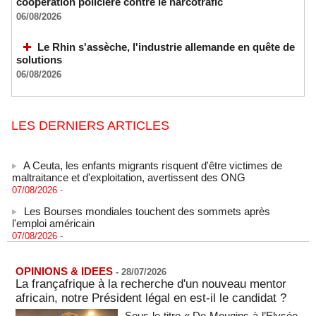
coopération policière contre le narcotrafic
06/08/2026
Le Rhin s'assèche, l'industrie allemande en quête de
solutions
06/08/2026
LES DERNIERS ARTICLES
A Ceuta, les enfants migrants risquent d'être victimes de
maltraitance et d'exploitation, avertissent des ONG
07/08/2026
-
Les Bourses mondiales touchent des sommets après
l'emploi américain
07/08/2026
-
"Construction de la Grande Côte D'ivoire" : Le Président
Alassane Ouattara appelle à la contribution de toutes les forces
vives de la nation
OPINIONS & IDEES
-
28/07/2026
07/08/2026
La françafrique à la recherche d'un nouveau mentor
-
africain, notre Président légal en est-il le candidat ?
Polémique à l’Assemblée nationale : Yaël Braun-Pivet se dit
"dépassée" par les critiques concernant le nouveau pavillon
Sous le titre « De Mougins à l’Elysée,