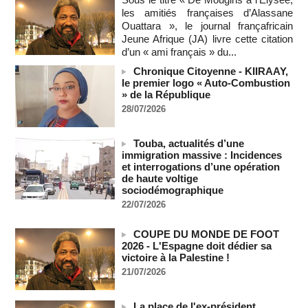
07/08/2026
-
les amitiés françaises d’Alassane
Ouattara », le journal françafricain
Depuis le « cessez-le-feu » à Gaza, les forces israéliennes
Jeune Afrique (JA) livre cette citation
ont tué 300 enfants palestiniens (UNICEF)
d’un « ami français » du...
07/08/2026
-
Chronique Citoyenne - KIIRAAY,
Guinée-Bissau - Première visite de la médiation sénégalaise
le premier logo « Auto-Combustion
après le sommet de la Cedeao
» de la République
07/08/2026
-
28/07/2026
Bénin: Patrice Talon élu président du Sénat, moins de trois
mois après son départ du pouvoir
Touba, actualités d’une
07/08/2026
-
immigration massive : Incidences
Mali-Algérie : le PM Maïga affirme qu’il n’y a « aucune
et interrogations d’une opération
rupture diplomatique » entre les 2 pays
de haute voltige
sociodémographique
07/08/2026
-
22/07/2026
Journaliste libanaise tuée par Israël : Amnesty France
demande une enquête pour crime de guerre
COUPE DU MONDE DE FOOT
07/08/2026
-
2026 - L'Espagne doit dédier sa
Côte d'Ivoire : le président Ouattara accorde la grâce à 4.661
victoire à la Palestine !
détenus
21/07/2026
07/08/2026
-
Plagiat à Cambridge - L’université va réexaminer le
La place de l'ex-président