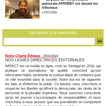
recrutement de ses enseignants
autocrate APR/BBY est devant les
07/08/2026
-
tribunaux
17/07/2026
La Türkiye, l’Arabie saoudite et le Pakistan signent un accord
conjoint de défense à La Mecque
07/08/2026
-
La Bourse de Paris termine en hausse et poursuit sa course
aux records
Inscription à la newsletter
07/08/2026
-
Notre Charte Éthique
-
29/01/2024
NOS LIGNES DIRECTRICES ÉDITORIALES
IMPACT est un média en ligne, créé au Sénégal en 2016, qui
pratique un journalisme de qualité, conscient qu'une
information fiable, pertinente et surtout digne de confiance joue
un rôle essentiel dans la société. Notre but est de rapporter
les faits et d’informer le public. Ce faisant, nous cherchons à
respecter les libertés qu’offrent la démocratie, les droits de la
personne et la pluralité d’opinions. Nous sommes conscients
qu’un tel pouvoir s’accompagne de responsabilités et nous
cherchons à nous assurer que nos journalistes se comportent