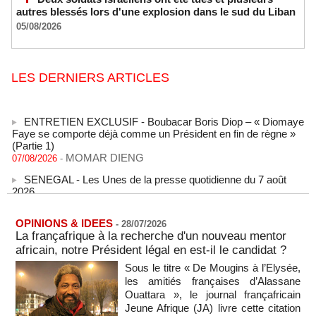
autres blessés lors d'une explosion dans le sud du Liban
05/08/2026
LES DERNIERS ARTICLES
ENTRETIEN EXCLUSIF - Boubacar Boris Diop – « Diomaye
Faye se comporte déjà comme un Président en fin de règne »
(Partie 1)
MOMAR DIENG
07/08/2026
-
SENEGAL - Les Unes de la presse quotidienne du 7 août
2026
07/08/2026
-
MOMO ALADJI
L'Iran annonce le démantèlement d'un réseau du Mossad
OPINIONS & IDEES
-
28/07/2026
dans la province de Kerman
La françafrique à la recherche d'un nouveau mentor
06/08/2026
-
africain, notre Président légal en est-il le candidat ?
Cédéao : le PAPS veut renforcer son efficacité opérationnelle
Sous le titre « De Mougins à l’Elysée,
06/08/2026
-
les amitiés françaises d’Alassane
Ouattara », le journal françafricain
L'armée nigériane obtient une hausse salariale historique
Jeune Afrique (JA) livre cette citation
06/08/2026
-