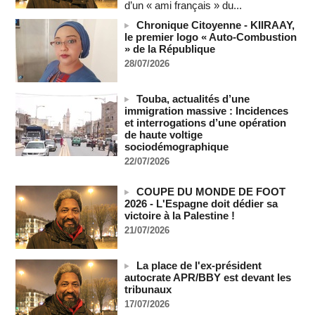
d’un « ami français » du...
Au Nigeria, plus de 300 victimes d’enlèvements ont été
libérées
Chronique Citoyenne - KIIRAAY,
le premier logo « Auto-Combustion
06/08/2026
-
» de la République
Au Nigeria, plus de 300 victimes d’enlèvements ont été
28/07/2026
libérées
06/08/2026
-
Touba, actualités d’une
Soutenir l’intégrité de l’information à Sao Tomé-et-Principe à
immigration massive : Incidences
l’approche des élections
et interrogations d’une opération
06/08/2026
-
de haute voltige
sociodémographique
Taïwan bloque un pont stratégique lors de la simulation d'une
invasion par la Chine
22/07/2026
06/08/2026
-
COUPE DU MONDE DE FOOT
Les Bourses mondiales suspendues au Moyen-Orient,
2026 - L'Espagne doit dédier sa
records en Europe
victoire à la Palestine !
06/08/2026
-
21/07/2026
Soudan du Sud : Les avocats de Riek Machar sollicitent un
accès à leur client avant la prochaine audience
La place de l'ex-président
06/08/2026
-
autocrate APR/BBY est devant les
France-Algérie: l'affaire Mehdi Laribi relance la coopération
tribunaux
policière contre le narcotrafic
17/07/2026
06/08/2026
-