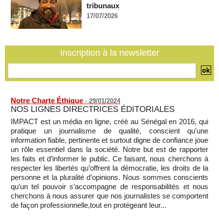
Guinée-Bissau - Première visite de la médiation sénégalaise
tribunaux
après le sommet de la Cedeao
17/07/2026
07/08/2026
-
Bénin: Patrice Talon élu président du Sénat, moins de trois
mois après son départ du pouvoir
Inscription à la newsletter
07/08/2026
-
Mali-Algérie : le PM Maïga affirme qu’il n’y a « aucune
rupture diplomatique » entre les 2 pays
07/08/2026
-
Notre Charte Éthique
-
29/01/2024
NOS LIGNES DIRECTRICES ÉDITORIALES
IMPACT est un média en ligne, créé au Sénégal en 2016, qui
pratique un journalisme de qualité, conscient qu'une
information fiable, pertinente et surtout digne de confiance joue
un rôle essentiel dans la société. Notre but est de rapporter
les faits et d’informer le public. Ce faisant, nous cherchons à
respecter les libertés qu’offrent la démocratie, les droits de la
personne et la pluralité d’opinions. Nous sommes conscients
qu’un tel pouvoir s’accompagne de responsabilités et nous
cherchons à nous assurer que nos journalistes se comportent
de façon professionnelle,tout en protégeant leur...