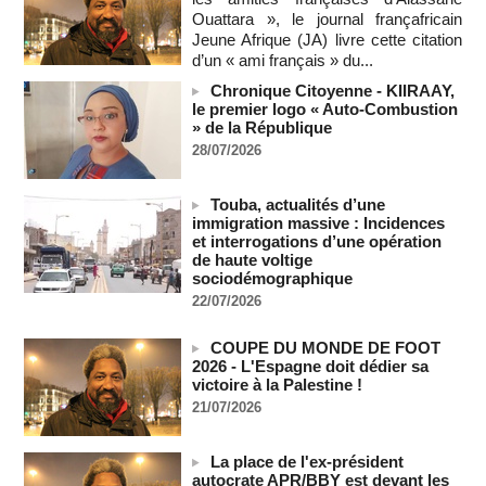
Sénégal - Une revue de presse du 8 août 2026 (Par IA)
Ouattara », le journal françafricain
08/08/2026
-
MOMO ALADJI
Jeune Afrique (JA) livre cette citation
SENEGAL - Les Unes de la presse quotidienne du 8/9 août
d’un « ami français » du...
2026
Chronique Citoyenne - KIIRAAY,
08/08/2026
-
MOMO ALADJI
le premier logo « Auto-Combustion
A Ceuta, les enfants migrants risquent d'être victimes de
» de la République
maltraitance et d'exploitation, avertissent des ONG
28/07/2026
07/08/2026
-
Les Bourses mondiales touchent des sommets après
Touba, actualités d’une
l'emploi américain
immigration massive : Incidences
07/08/2026
-
et interrogations d’une opération
de haute voltige
"Construction de la Grande Côte D'ivoire" : Le Président
sociodémographique
Alassane Ouattara appelle à la contribution de toutes les forces
vives de la nation
22/07/2026
07/08/2026
-
COUPE DU MONDE DE FOOT
Polémique à l’Assemblée nationale : Yaël Braun-Pivet se dit
2026 - L'Espagne doit dédier sa
"dépassée" par les critiques concernant le nouveau pavillon
victoire à la Palestine !
07/08/2026
-
21/07/2026
Depuis le « cessez-le-feu » à Gaza, les forces israéliennes
ont tué 300 enfants palestiniens (UNICEF)
La place de l'ex-président
07/08/2026
-
autocrate APR/BBY est devant les