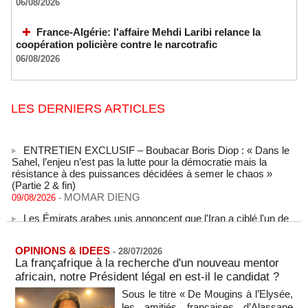
06/08/2026
France-Algérie: l'affaire Mehdi Laribi relance la
coopération policière contre le narcotrafic
06/08/2026
LES DERNIERS ARTICLES
ENTRETIEN EXCLUSIF – Boubacar Boris Diop : « Dans le
Sahel, l’enjeu n’est pas la lutte pour la démocratie mais la
résistance à des puissances décidées à semer le chaos »
(Partie 2 & fin)
MOMAR DIENG
09/08/2026
-
Les Émirats arabes unis annoncent que l'Iran a ciblé l'un de
leurs navires avec un missile dans le détroit d'Ormuz
08/08/2026
-
OPINIONS & IDEES
Le bilan des décès liés à la « migration massive » vers
-
28/07/2026
La françafrique à la recherche d'un nouveau mentor
Ceuta s'élève désormais à 14 personnes, selon une autorité
marocaine :
africain, notre Président légal en est-il le candidat ?
08/08/2026
-
Sous le titre « De Mougins à l’Elysée,
les amitiés françaises d’Alassane