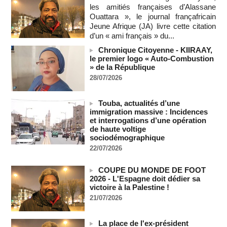
La Bourse de Paris termine en hausse et poursuit sa course
les amitiés françaises d’Alassane
aux records
Ouattara », le journal françafricain
07/08/2026
-
Jeune Afrique (JA) livre cette citation
d’un « ami français » du...
Chronique Citoyenne - KIIRAAY,
le premier logo « Auto-Combustion
» de la République
28/07/2026
Touba, actualités d’une
immigration massive : Incidences
et interrogations d’une opération
de haute voltige
sociodémographique
22/07/2026
COUPE DU MONDE DE FOOT
2026 - L'Espagne doit dédier sa
victoire à la Palestine !
21/07/2026
La place de l'ex-président