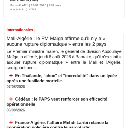
Momo ALADJI | 17/07/2026 | 288 vues
(0 vote)
Internationales
A Ceuta, les enfants migrants risquent d'être victimes de
maltraitance et d'exploitation, avertissent des ONG
Mali-Algérie : le PM Maïga affirme qu’il n’y a «
07/08/2026
-
aucune rupture diplomatique » entre les 2 pays
Les Bourses mondiales touchent des sommets après
Le Premier ministre malien, le général de division Abdoulaye
l'emploi américain
Maïga, a affirmé, jeudi 6 août 2026 à Bamako, qu’il n’existait «
07/08/2026
-
aucune rupture diplomatique » entre le Mali et l’Algérie,
soulignant une...
"Construction de la Grande Côte D'ivoire" : Le Président
Alassane Ouattara appelle à la contribution de toutes les forces
En Thaïlande, "choc" et "incrédulité" dans un lycée
vives de la nation
après une fusillade mortelle
07/08/2026
-
07/08/2026
Polémique à l’Assemblée nationale : Yaël Braun-Pivet se dit
"dépassée" par les critiques concernant le nouveau pavillon
Cédéao : le PAPS veut renforcer son efficacité
07/08/2026
-
opérationnelle
Depuis le « cessez-le-feu » à Gaza, les forces israéliennes
06/08/2026
ont tué 300 enfants palestiniens (UNICEF)
07/08/2026
-
France-Algérie: l'affaire Mehdi Laribi relance la
coopération policière contre le narcotrafic