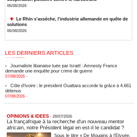
Guinée-Bissau - Première visite de la médiation sénégalaise
après le sommet de la Cedeao
06/08/2026
07/08/2026
-
Le Rhin s'assèche, l'industrie allemande en quête de
Bénin: Patrice Talon élu président du Sénat, moins de trois
solutions
mois après son départ du pouvoir
06/08/2026
07/08/2026
-
Mali-Algérie : le PM Maïga affirme qu’il n’y a « aucune
rupture diplomatique » entre les 2 pays
07/08/2026
-
LES DERNIERS ARTICLES
Journaliste libanaise tuée par Israël : Amnesty France
demande une enquête pour crime de guerre
07/08/2026
-
Côte d'Ivoire : le président Ouattara accorde la grâce à 4.661
détenus
07/08/2026
-
Plagiat à Cambridge - L’université va réexaminer le
recrutement de ses enseignants
07/08/2026
-
OPINIONS & IDEES
-
28/07/2026
La Türkiye, l’Arabie saoudite et le Pakistan signent un accord
La françafrique à la recherche d'un nouveau mentor
conjoint de défense à La Mecque
africain, notre Président légal en est-il le candidat ?
07/08/2026
-
Sous le titre « De Mougins à l’Elysée,