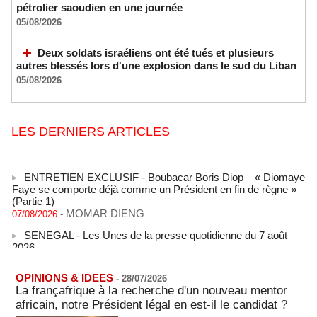
pétrolier saoudien en une journée
05/08/2026
Deux soldats israéliens ont été tués et plusieurs
autres blessés lors d'une explosion dans le sud du Liban
05/08/2026
LES DERNIERS ARTICLES
ENTRETIEN EXCLUSIF - Boubacar Boris Diop – « Diomaye
Faye se comporte déjà comme un Président en fin de règne »
(Partie 1)
MOMAR DIENG
07/08/2026
-
SENEGAL - Les Unes de la presse quotidienne du 7 août
2026
07/08/2026
-
MOMO ALADJI
L'Iran annonce le démantèlement d'un réseau du Mossad
OPINIONS & IDEES
-
28/07/2026
dans la province de Kerman
La françafrique à la recherche d'un nouveau mentor
06/08/2026
-
africain, notre Président légal en est-il le candidat ?
Cédéao : le PAPS veut renforcer son efficacité opérationnelle