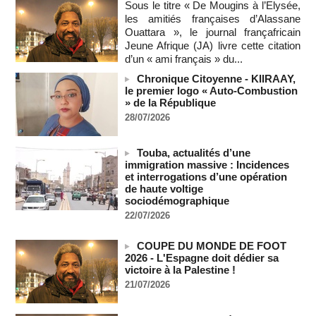
Sous le titre « De Mougins à l’Elysée,
06/08/2026
-
les amitiés françaises d’Alassane
Ouattara », le journal françafricain
L'armée nigériane obtient une hausse salariale historique
Jeune Afrique (JA) livre cette citation
06/08/2026
-
d’un « ami français » du...
Au Nigeria, plus de 300 victimes d’enlèvements ont été
libérées
Chronique Citoyenne - KIIRAAY,
le premier logo « Auto-Combustion
06/08/2026
-
» de la République
Au Nigeria, plus de 300 victimes d’enlèvements ont été
28/07/2026
libérées
06/08/2026
-
Touba, actualités d’une
Soutenir l’intégrité de l’information à Sao Tomé-et-Principe à
immigration massive : Incidences
l’approche des élections
et interrogations d’une opération
06/08/2026
-
de haute voltige
sociodémographique
Taïwan bloque un pont stratégique lors de la simulation d'une
invasion par la Chine
22/07/2026
06/08/2026
-
COUPE DU MONDE DE FOOT
Les Bourses mondiales suspendues au Moyen-Orient,
2026 - L'Espagne doit dédier sa
records en Europe
victoire à la Palestine !
06/08/2026
-
21/07/2026
Soudan du Sud : Les avocats de Riek Machar sollicitent un
accès à leur client avant la prochaine audience