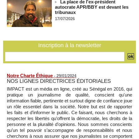
La place de l'ex-président
06/08/2026
-
autocrate APR/BBY est devant les
France-Algérie: l'affaire Mehdi Laribi relance la coopération
tribunaux
policière contre le narcotrafic
17/07/2026
06/08/2026
-
Guinée : l'absence du président Doumbouya ravive les
tensions politiques
06/08/2026
-
Inscription à la newsletter
Notre Charte Éthique
-
29/01/2024
NOS LIGNES DIRECTRICES ÉDITORIALES
IMPACT est un média en ligne, créé au Sénégal en 2016, qui
pratique un journalisme de qualité, conscient qu'une
information fiable, pertinente et surtout digne de confiance joue
un rôle essentiel dans la société. Notre but est de rapporter
les faits et d’informer le public. Ce faisant, nous cherchons à
respecter les libertés qu’offrent la démocratie, les droits de la
personne et la pluralité d’opinions. Nous sommes conscients
qu’un tel pouvoir s’accompagne de responsabilités et nous
cherchons à nous assurer que nos journalistes se comportent