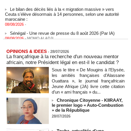
Le bilan des décès liés à la « migration massive » vers
Ceuta s'élève désormais à 14 personnes, selon une autorité
marocaine :
08/08/2026
-
Sénégal - Une revue de presse du 8 août 2026 (Par IA)
08/08/2026
-
MOMO ALADJI
SENEGAL - Les Unes de la presse quotidienne du 8/9 août
2026
OPINIONS & IDEES
-
28/07/2026
08/08/2026
-
MOMO ALADJI
La françafrique à la recherche d'un nouveau mentor
africain, notre Président légal en est-il le candidat ?
A Ceuta, les enfants migrants risquent d'être victimes de
maltraitance et d'exploitation, avertissent des ONG
Sous le titre « De Mougins à l’Elysée,
07/08/2026
-
les amitiés françaises d’Alassane
Ouattara », le journal françafricain
Les Bourses mondiales touchent des sommets après
l'emploi américain
Jeune Afrique (JA) livre cette citation
07/08/2026
-
d’un « ami français » du...
"Construction de la Grande Côte D'ivoire" : Le Président
Chronique Citoyenne - KIIRAAY,
Alassane Ouattara appelle à la contribution de toutes les forces
le premier logo « Auto-Combustion
vives de la nation
» de la République
07/08/2026
-
28/07/2026
Polémique à l’Assemblée nationale : Yaël Braun-Pivet se dit
"dépassée" par les critiques concernant le nouveau pavillon
Touba, actualités d’une