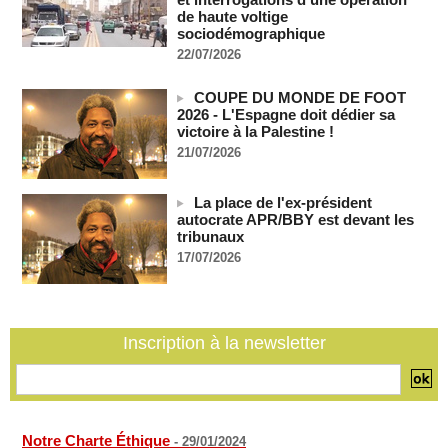
06/08/2026
-
de haute voltige
sociodémographique
Taïwan bloque un pont stratégique lors de la simulation d'une
22/07/2026
invasion par la Chine
06/08/2026
-
COUPE DU MONDE DE FOOT
Les Bourses mondiales suspendues au Moyen-Orient,
2026 - L'Espagne doit dédier sa
records en Europe
victoire à la Palestine !
06/08/2026
-
21/07/2026
Soudan du Sud : Les avocats de Riek Machar sollicitent un
accès à leur client avant la prochaine audience
La place de l'ex-président
06/08/2026
-
autocrate APR/BBY est devant les
tribunaux
France-Algérie: l'affaire Mehdi Laribi relance la coopération
policière contre le narcotrafic
17/07/2026
06/08/2026
-
Guinée : l'absence du président Doumbouya ravive les
tensions politiques
06/08/2026
-
Inscription à la newsletter
Notre Charte Éthique
-
29/01/2024