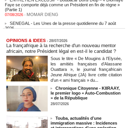
Faye se comporte déjà comme un Président en fin de règne »
(Partie 1)
MOMAR DIENG
07/08/2026
-
SENEGAL - Les Unes de la presse quotidienne du 7 août
2026
07/08/2026
-
MOMO ALADJI
L'Iran annonce le démantèlement d'un réseau du Mossad
OPINIONS & IDEES
-
28/07/2026
dans la province de Kerman
La françafrique à la recherche d'un nouveau mentor
06/08/2026
-
africain, notre Président légal en est-il le candidat ?
Cédéao : le PAPS veut renforcer son efficacité opérationnelle
Sous le titre « De Mougins à l’Elysée,
06/08/2026
-
les amitiés françaises d’Alassane
Ouattara », le journal françafricain
L'armée nigériane obtient une hausse salariale historique
Jeune Afrique (JA) livre cette citation
06/08/2026
-
d’un « ami français » du...
Au Nigeria, plus de 300 victimes d’enlèvements ont été
Chronique Citoyenne - KIIRAAY,
libérées
le premier logo « Auto-Combustion
06/08/2026
-
» de la République
Au Nigeria, plus de 300 victimes d’enlèvements ont été
28/07/2026
libérées
06/08/2026
-
Touba, actualités d’une
Soutenir l’intégrité de l’information à Sao Tomé-et-Principe à
immigration massive : Incidences
l’approche des élections
et interrogations d’une opération