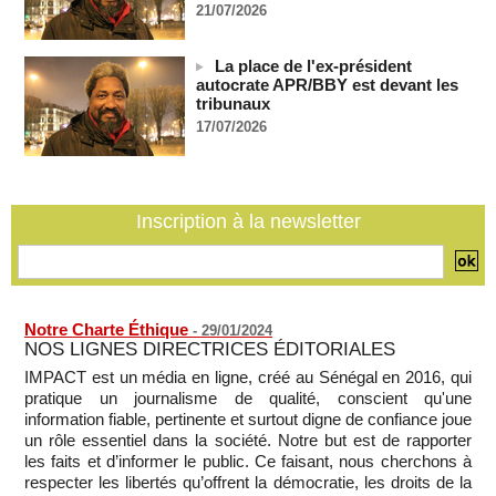
21/07/2026
Bénin: le nouveau Sénat élit son premier président
06/08/2026
-
La place de l'ex-président
La Centrafrique et le Cameroun apaisent les tensions après
autocrate APR/BBY est devant les
un incident frontalier
tribunaux
06/08/2026
-
17/07/2026
Vu & Lu sur X - Donald Trump dans le piège à milliards de la
BBC
06/08/2026
-
Inscription à la newsletter
Notre Charte Éthique
-
29/01/2024
NOS LIGNES DIRECTRICES ÉDITORIALES
IMPACT est un média en ligne, créé au Sénégal en 2016, qui
pratique un journalisme de qualité, conscient qu'une
information fiable, pertinente et surtout digne de confiance joue
un rôle essentiel dans la société. Notre but est de rapporter
les faits et d’informer le public. Ce faisant, nous cherchons à
respecter les libertés qu’offrent la démocratie, les droits de la