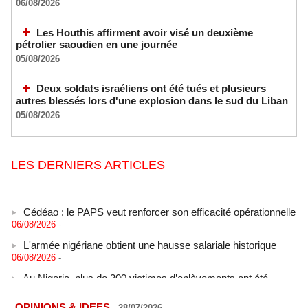
06/08/2026
Les Houthis affirment avoir visé un deuxième
pétrolier saoudien en une journée
05/08/2026
Deux soldats israéliens ont été tués et plusieurs
autres blessés lors d'une explosion dans le sud du Liban
05/08/2026
LES DERNIERS ARTICLES
Cédéao : le PAPS veut renforcer son efficacité opérationnelle
06/08/2026
-
L'armée nigériane obtient une hausse salariale historique
06/08/2026
-
Au Nigeria, plus de 300 victimes d’enlèvements ont été
libérées
06/08/2026
-
OPINIONS & IDEES
-
28/07/2026