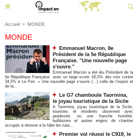
Accueil
>
MONDE
MONDE
Emmanuel Macron, 8e
Président de la 5e République
Française. "Une nouvelle page
s'ouvre."
-
Emmanuel Macron a été élu Président de la
5e République Française avec un large score: 65,5% des voix contre
34,5% à Le Pen. « Une nouvelle page s’ouvre (…) celle de l’espoir et
de la...
Le G7 chamboule Taormina,
le joyau touristique de la Sicile
-
A Taormina, joyau touristique de la Sicile,
touristes et résidents observent avec
perplexité, ou une franche hostilité,
bulldozers et autres engins de chantier
occupés à rénover à la hâte les rues,...
Premier vol réussi le C919, le