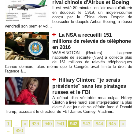
rival chinois d'Airbus et Boeing
-
Il est resté 80 minutes en l'air avant d'atterrir
en douceur: le C919, un moyen-courrier
conçu par la Chine dans l'espoir de
bousculer le duopole Airbus-Boeing, a réussi
vendredi son premier vol...
La NSA a recueilli 151
millions de relevés de téléphone
en 2016
-
WASHINGTON (Reuters) - L'agence
nationale de sécurité (NSA) a collecté plus
de 151 millions de relevés téléphoniques
l'année dernière, alors même que le Congrès avait limité le droit de
l'agence à...
Hillary Clinton: "je serais
présidente" sans les piratages
russes et le FBI
-
A défaut d'un véritable mea culpa, Hillary
Clinton a livré mardi son interprétation la plus
claire à ce jour de sa défaite face à Donald
Trump, accusant le directeur du FBI James Comey, Vladimir...
1
...
«
939
940
941
942
943
944
945
»
...
990