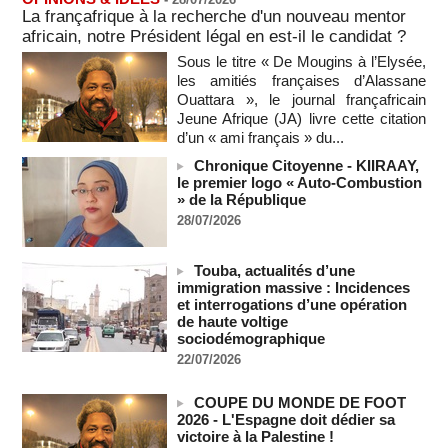
Au Nigeria, plus de 300 victimes d’enlèvements ont été
La françafrique à la recherche d'un nouveau mentor
libérées
africain, notre Président légal en est-il le candidat ?
06/08/2026
-
Sous le titre « De Mougins à l’Elysée,
Soutenir l’intégrité de l’information à Sao Tomé-et-Principe à
les amitiés françaises d’Alassane
l’approche des élections
Ouattara », le journal françafricain
06/08/2026
-
Jeune Afrique (JA) livre cette citation
d’un « ami français » du...
Taïwan bloque un pont stratégique lors de la simulation d'une
invasion par la Chine
Chronique Citoyenne - KIIRAAY,
06/08/2026
-
le premier logo « Auto-Combustion
» de la République
Les Bourses mondiales suspendues au Moyen-Orient,
records en Europe
28/07/2026
06/08/2026
-
Soudan du Sud : Les avocats de Riek Machar sollicitent un
Touba, actualités d’une
accès à leur client avant la prochaine audience
immigration massive : Incidences
et interrogations d’une opération
06/08/2026
-
de haute voltige
France-Algérie: l'affaire Mehdi Laribi relance la coopération
sociodémographique
policière contre le narcotrafic
22/07/2026
06/08/2026
-
Guinée : l'absence du président Doumbouya ravive les
COUPE DU MONDE DE FOOT
tensions politiques
2026 - L'Espagne doit dédier sa
06/08/2026
-
victoire à la Palestine !