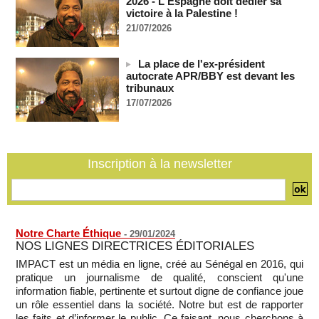
2026 - L'Espagne doit dédier sa
La Bourse de Paris termine en hausse et poursuit sa course
victoire à la Palestine !
aux records
21/07/2026
07/08/2026
-
En Thaïlande, "choc" et "incrédulité" dans un lycée après une
La place de l'ex-président
fusillade mortelle
autocrate APR/BBY est devant les
07/08/2026
-
tribunaux
Hydrocarbures : les entreprises d’État font des recettes de
17/07/2026
37,5 milliards de francs CFA au premier semestre de 2025
07/08/2026
-
Les États-Unis déplacent leurs avions ravitailleurs stationnés
en Palestine occupée
Inscription à la newsletter
07/08/2026
-
Notre Charte Éthique
-
29/01/2024
NOS LIGNES DIRECTRICES ÉDITORIALES
IMPACT est un média en ligne, créé au Sénégal en 2016, qui
pratique un journalisme de qualité, conscient qu'une
information fiable, pertinente et surtout digne de confiance joue
un rôle essentiel dans la société. Notre but est de rapporter
les faits et d’informer le public. Ce faisant, nous cherchons à