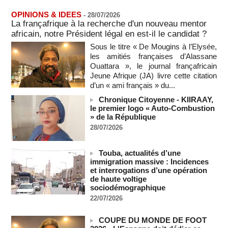
Guinée-Bissau - Première visite de la médiation sénégalaise
après le sommet de la Cedeao
OPINIONS & IDEES
-
28/07/2026
07/08/2026
-
La françafrique à la recherche d'un nouveau mentor
africain, notre Président légal en est-il le candidat ?
Bénin: Patrice Talon élu président du Sénat, moins de trois
mois après son départ du pouvoir
Sous le titre « De Mougins à l’Elysée,
07/08/2026
-
les amitiés françaises d’Alassane
Ouattara », le journal françafricain
Mali-Algérie : le PM Maïga affirme qu’il n’y a « aucune
Jeune Afrique (JA) livre cette citation
rupture diplomatique » entre les 2 pays
d’un « ami français » du...
07/08/2026
-
Chronique Citoyenne - KIIRAAY,
Journaliste libanaise tuée par Israël : Amnesty France
le premier logo « Auto-Combustion
demande une enquête pour crime de guerre
» de la République
07/08/2026
-
28/07/2026
Côte d'Ivoire : le président Ouattara accorde la grâce à 4.661
détenus
Touba, actualités d’une
07/08/2026
-
immigration massive : Incidences
Plagiat à Cambridge - L’université va réexaminer le
et interrogations d’une opération
recrutement de ses enseignants
de haute voltige
sociodémographique
07/08/2026
-
22/07/2026
La Türkiye, l’Arabie saoudite et le Pakistan signent un accord
conjoint de défense à La Mecque
COUPE DU MONDE DE FOOT
07/08/2026
-