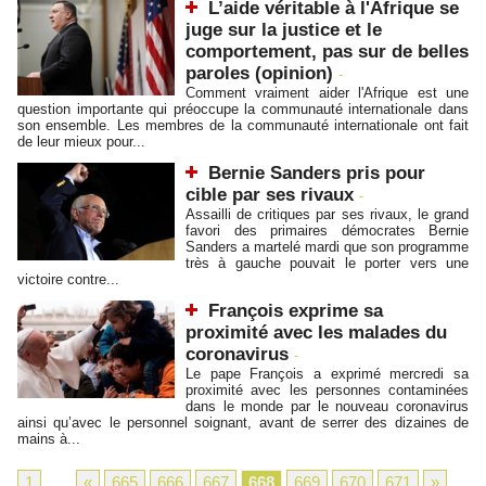
L’aide véritable à l'Afrique se
juge sur la justice et le
comportement, pas sur de belles
paroles (opinion)
-
Comment vraiment aider l'Afrique est une
question importante qui préoccupe la communauté internationale dans
son ensemble. Les membres de la communauté internationale ont fait
de leur mieux pour...
Bernie Sanders pris pour
cible par ses rivaux
-
Assailli de critiques par ses rivaux, le grand
favori des primaires démocrates Bernie
Sanders a martelé mardi que son programme
très à gauche pouvait le porter vers une
victoire contre...
François exprime sa
proximité avec les malades du
coronavirus
-
Le pape François a exprimé mercredi sa
proximité avec les personnes contaminées
dans le monde par le nouveau coronavirus
ainsi qu’avec le personnel soignant, avant de serrer des dizaines de
mains à...
1
...
«
665
666
667
668
669
670
671
»