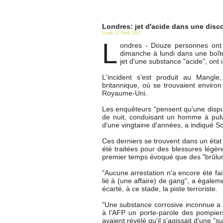
Londres: jet d'acide dans une disc
Lundi 17 Avril 2017
L
ondres - Douze personnes ont 
dimanche à lundi dans une boît
jet d'une substance "acide", ont 
L'incident s'est produit au Mangle
britannique, où se trouvaient enviro
Royaume-Uni.
Les enquêteurs "pensent qu'une dispu
de nuit, conduisant un homme à pulv
d'une vingtaine d'années, a indiqué 
Ces derniers se trouvent dans un état 
été traitées pour des blessures légèr
premier temps évoqué que des "brûlur
"Aucune arrestation n'a encore été fai
lié à (une affaire) de gang", a égalem
écarté, à ce stade, la piste terroriste.
"Une substance corrosive inconnue a é
à l'AFP un porte-parole des pompiers
avaient révélé qu'il s'agissait d'une "s