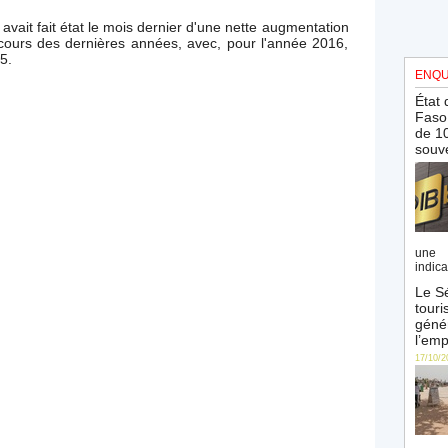
C avait fait état le mois dernier d'une nette augmentation
cours des dernières années, avec, pour l'année 2016,
5.
ENQU
État 
Faso 
de 10
souve
une 
indica
Le Sé
touri
génér
l’emp
17/10/2