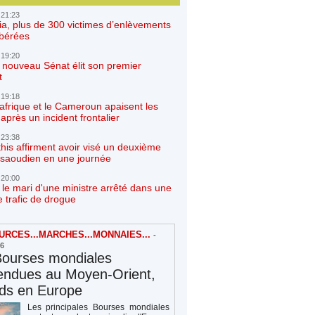
 21:23
ia, plus de 300 victimes d’enlèvements
ibérées
 19:20
e nouveau Sénat élit son premier
t
 19:18
afrique et le Cameroun apaisent les
après un incident frontalier
 23:38
his affirment avoir visé un deuxième
r saoudien en une journée
 20:00
 le mari d'une ministre arrêté dans une
e trafic de drogue
RCES...MARCHES...MONNAIES...
-
26
Bourses mondiales
endues au Moyen-Orient,
rds en Europe
Les principales Bourses mondiales