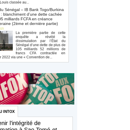
Louis classée au...
du Sénégal – IB Bank Togo/Burkina
: blanchiment d’une dette cachée
5 milliards FCFA en créance
raine (2ème et dernière partie)
025
La première partie de cette
enquête a révélé la
dissimulation par l’État du
Sénégal d’une dette de plus de
105 milliards 52 millions de
francs CFA contractée en
r 2022 via une « Convention de...
U INTOX
nir l’intégrité de
ormation à Sao Tomé-et-