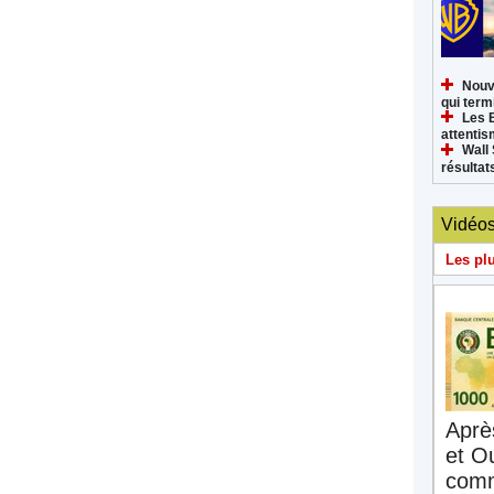
Nouv
qui termi
Les 
attenti
Wall 
résultat
Vidéo
Les pl
Aprè
et O
comm