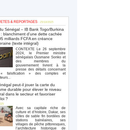
ETES & REPORTAGES
- 25/10/2025
du Sénégal – IB Bank Togo/Burkina
: blanchiment d’une dette cachée
5 milliards FCFA en créance
raine (texte intégral)
CONTEXTE Le 26 septembre
2024, le Premier ministre
sénégalais Ousmane Sonko et
des membres du
gouvernement livrent à la
presse des détails concernant
« falsification » des comptes et
teurs...
négal peut-il jouer la carte du
sme durable pour élever le niveau
al dans le secteur et favoriser
loi ?
025
Avec sa capitale riche de
culture et d’histoire, Dakar, ses
côtes de sable fin bordées de
stations balnéaires, ses
villages de pêche pittoresques,
l’architecture historique de