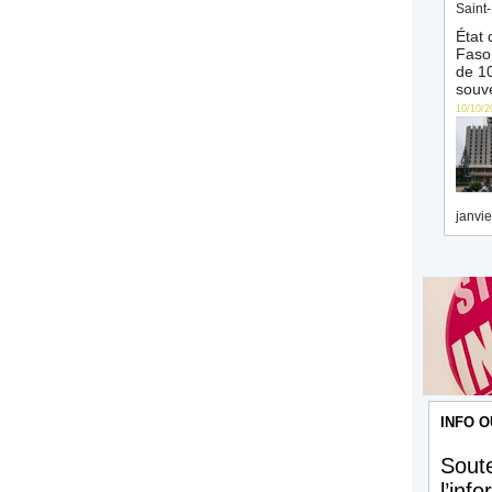
Saint-
État 
Faso 
de 10
souve
10/10/2
janvie
INFO O
Soute
l’inf