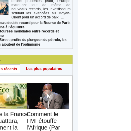
restent prudentes jeudi, l'Europe
marquant tout de même de
nouveaux records, les investisseurs
scrutant les avancées au Moyen-
Orient pour un accord de paix. ...
eau double record pour la Bourse de Paris
ne à l'équilibre
Bourses mondiales entre records et
sme
Street profite du plongeon du pétrole, les
s ajoutent de l'optimisme
s
Les plus populaires
us récents
s la France
Comment le
uattara,
FMI étouffe
ent la
l'Afrique (Par