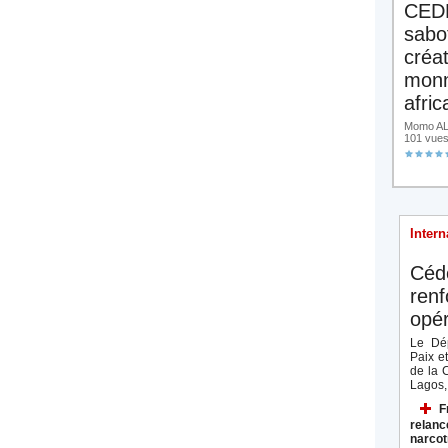
CED
sabo
créa
monn
afric
Momo ALA
101 vue
Intern
Céd
renf
opér
Le Dép
Paix e
de la 
Lagos, 
F
relanc
narcot