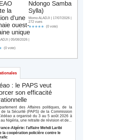
EAO
Ndongo Samba
te la
Sylla)
tion d'une
Momo ALADJI | 17/07/2026 |
272 vues
aie ouest-
(0 vote)
aine unique
DJI | 05/08/2026 |
s
(0 vote)
ationales
éao : le PAPS veut
orcer son efficacité
ationnelle
artement des Affaires politiques, de la
t de la Sécurité (PAPS) de la Commission
Cédéao a organisé du 3 au 5 août 2026 à
au Nigéria, une retraite de révision et de...
rance-Algérie: l'affaire Mehdi Laribi
e la coopération policière contre le
rafic