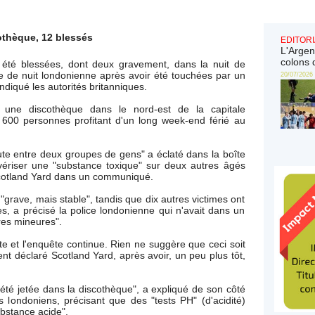
othèque, 12 blessés
EDITORI
L'Argen
colons 
été blessées, dont deux gravement, dans la nuit de
e de nuit londonienne après avoir été touchées par un
20/07/2026
indiqué les autorités britanniques.
, une discothèque dans le nord-est de la capitale
n 600 personnes profitant d'un long week-end férié au
te entre deux groupes de gens" a éclaté dans la boîte
ériser une "substance toxique" sur deux autres âgés
Scotland Yard dans un communiqué.
"grave, mais stable", tandis que dix autres victimes ont
es, a précisé la police londonienne qui n'avait dans un
es mineures".
te et l'enquête continue. Rien ne suggère que ceci soit
ent déclaré Scotland Yard, après avoir, un peu plus tôt,
té jetée dans la discothèque", a expliqué de son côté
 londoniens, précisant que des "tests PH" (d'acidité)
ubstance acide".