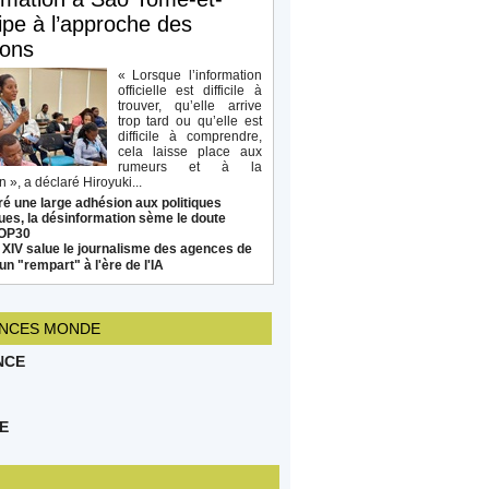
ipe à l’approche des
ions
« Lorsque l’information
officielle est difficile à
trouver, qu’elle arrive
trop tard ou qu’elle est
difficile à comprendre,
cela laisse place aux
rumeurs et à la
 », a déclaré Hiroyuki...
é une large adhésion aux politiques
ues, la désinformation sème le doute
COP30
 XIV salue le journalisme des agences de
un "rempart" à l'ère de l'IA
NCES MONDE
NCE
E