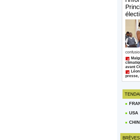
Princ
élect
confusion
Malgr
climatiq
avant 
Léon
presse, 
TENDA
FRA
USA
CHIN
BRÈVES