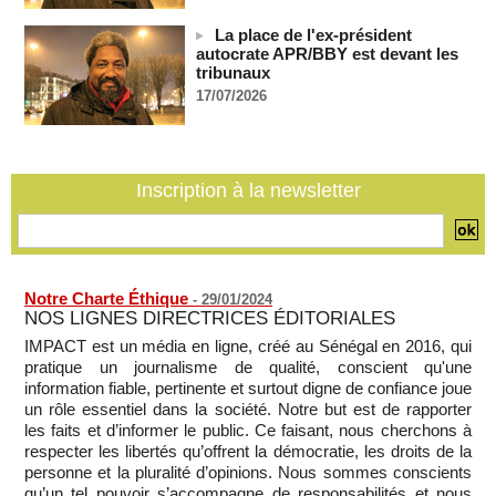
saisissent la justice pour contester l'accord migratoire avec
La place de l'ex-président
Washington
autocrate APR/BBY est devant les
06/08/2026
-
tribunaux
La Russie dénonce une « persécution politique » après
17/07/2026
l'expulsion de la chroniqueuse Xenia Fedorova par la France
06/08/2026
-
Le Rhin s'assèche, l'industrie allemande en quête de
solutions
Inscription à la newsletter
06/08/2026
-
Notre Charte Éthique
-
29/01/2024
NOS LIGNES DIRECTRICES ÉDITORIALES
IMPACT est un média en ligne, créé au Sénégal en 2016, qui
pratique un journalisme de qualité, conscient qu'une
information fiable, pertinente et surtout digne de confiance joue
un rôle essentiel dans la société. Notre but est de rapporter
les faits et d’informer le public. Ce faisant, nous cherchons à
respecter les libertés qu’offrent la démocratie, les droits de la
personne et la pluralité d’opinions. Nous sommes conscients
qu’un tel pouvoir s’accompagne de responsabilités et nous