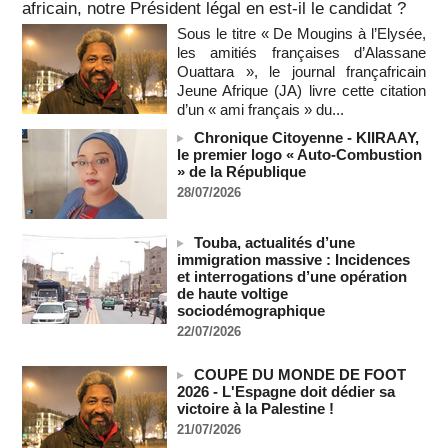
africain, notre Président légal en est-il le candidat ?
Soudan du Sud : Les avocats de Riek Machar sollicitent un
accès à leur client avant la prochaine audience
Sous le titre « De Mougins à l’Elysée,
06/08/2026
-
les amitiés françaises d’Alassane
Ouattara », le journal françafricain
France-Algérie: l'affaire Mehdi Laribi relance la coopération
Jeune Afrique (JA) livre cette citation
policière contre le narcotrafic
d’un « ami français » du...
06/08/2026
-
Chronique Citoyenne - KIIRAAY,
Guinée : l'absence du président Doumbouya ravive les
le premier logo « Auto-Combustion
tensions politiques
» de la République
06/08/2026
-
28/07/2026
Bénin: le nouveau Sénat élit son premier président
06/08/2026
-
Touba, actualités d’une
La Centrafrique et le Cameroun apaisent les tensions après
immigration massive : Incidences
un incident frontalier
et interrogations d’une opération
06/08/2026
-
de haute voltige
sociodémographique
Vu & Lu sur X - Donald Trump dans le piège à milliards de la
22/07/2026
BBC
06/08/2026
-
COUPE DU MONDE DE FOOT
Urbanisation rapide - Le délégué de quartier face aux défis
2026 - L'Espagne doit dédier sa
d'une banlieue durable
victoire à la Palestine !
06/08/2026
-
21/07/2026
Cameroun : des migrants expulsés des États-Unis