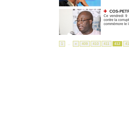
COS-PETRO
Ce vendredi 9 d
contre la corrup
commémore le la
1
...
«
409
410
411
412
4