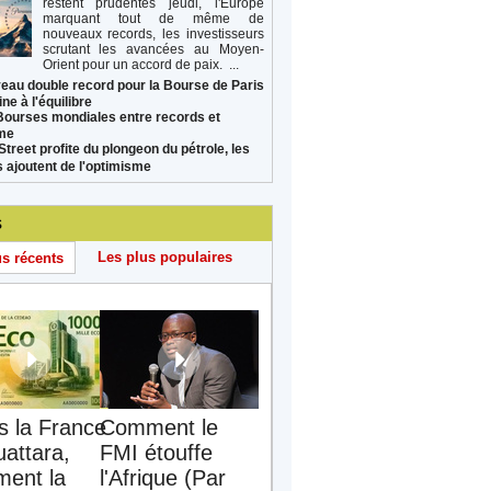
restent prudentes jeudi, l'Europe
marquant tout de même de
nouveaux records, les investisseurs
scrutant les avancées au Moyen-
Orient pour un accord de paix. ...
eau double record pour la Bourse de Paris
ne à l'équilibre
Bourses mondiales entre records et
sme
Street profite du plongeon du pétrole, les
s ajoutent de l'optimisme
s
Les plus populaires
us récents
s la France
Comment le
uattara,
FMI étouffe
ent la
l'Afrique (Par