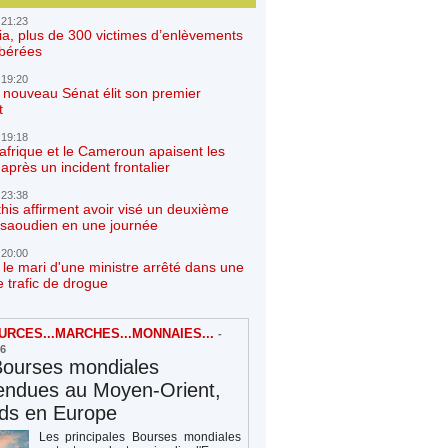
 21:23
ia, plus de 300 victimes d’enlèvements
ibérées
 19:20
e nouveau Sénat élit son premier
t
 19:18
afrique et le Cameroun apaisent les
après un incident frontalier
 23:38
his affirment avoir visé un deuxième
r saoudien en une journée
 20:00
 le mari d'une ministre arrêté dans une
e trafic de drogue
RCES...MARCHES...MONNAIES...
-
26
Bourses mondiales
endues au Moyen-Orient,
rds en Europe
Les principales Bourses mondiales