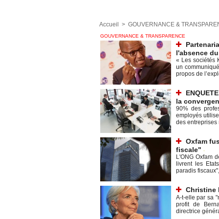
Accueil
>
GOUVERNANCE & TRANSPARE
GOUVERNANCE & TRANSPARENCE
Partenari
l'absence du
« Les sociétés
un communiqué d
propos de l’explo
ENQUETE -
la convergen
90% des profes
employés utilise
des entreprises 
Oxfam fus
fiscale"
-
L'ONG Oxfam dé
livrent les Etat
paradis fiscaux",
Christine 
A-t-elle par sa
profit de Bern
directrice généra