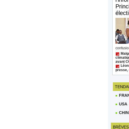
Princ
élect
confusion
Malgr
climatiq
avant 
Léon
presse, 
TENDA
FRA
USA
CHIN
BRÈVES