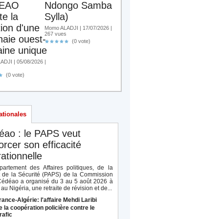
EAO
Ndongo Samba
te la
Sylla)
tion d'une
Momo ALADJI | 17/07/2026 |
267 vues
aie ouest-
(0 vote)
aine unique
DJI | 05/08/2026 |
(0 vote)
ationales
éao : le PAPS veut
orcer son efficacité
ationnelle
artement des Affaires politiques, de la
t de la Sécurité (PAPS) de la Commission
Cédéao a organisé du 3 au 5 août 2026 à
au Nigéria, une retraite de révision et de...
rance-Algérie: l'affaire Mehdi Laribi
e la coopération policière contre le
rafic