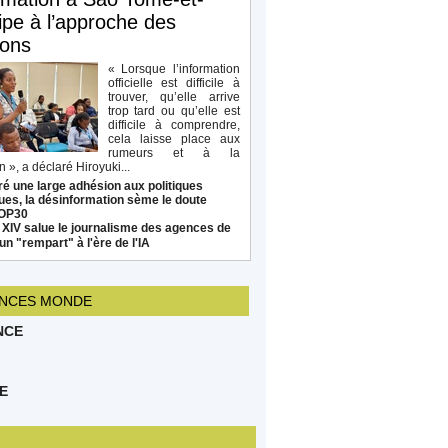
ipe à l’approche des
ions
« Lorsque l’information
officielle est difficile à
trouver, qu’elle arrive
trop tard ou qu’elle est
difficile à comprendre,
cela laisse place aux
rumeurs et à la
 », a déclaré Hiroyuki...
é une large adhésion aux politiques
ues, la désinformation sème le doute
COP30
 XIV salue le journalisme des agences de
un "rempart" à l'ère de l'IA
NCES MONDE
NCE
E