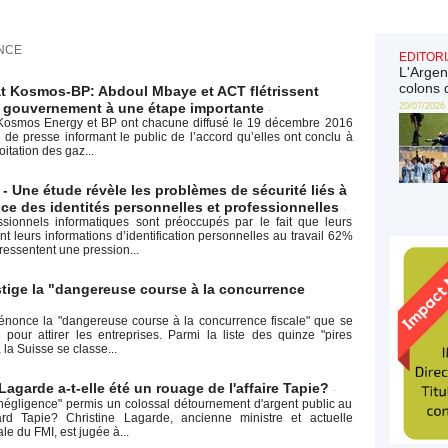
NCE
EDITORI
L'Argen
colons 
at Kosmos-BP: Abdoul Mbaye et ACT flétrissent
 gouvernement à une étape importante
20/07/2026
-
 Kosmos Energy et BP ont chacune diffusé le 19 décembre 2016
e presse informant le public de l’accord qu’elles ont conclu à
itation des gaz...
 Une étude révèle les problèmes de sécurité liés à
ce des identités personnelles et professionnelles
-
sionnels informatiques sont préoccupés par le fait que leurs
nt leurs informations d’identification personnelles au travail 62%
ressentent une pression...
tige la "dangereuse course à la concurrence
nonce la "dangereuse course à la concurrence fiscale" que se
s pour attirer les entreprises. Parmi la liste des quinze "pires
 la Suisse se classe...
Lagarde a-t-elle été un rouage de l'affaire Tapie?
-
 "négligence" permis un colossal détournement d'argent public au
ard Tapie? Christine Lagarde, ancienne ministre et actuelle
le du FMI, est jugée à...