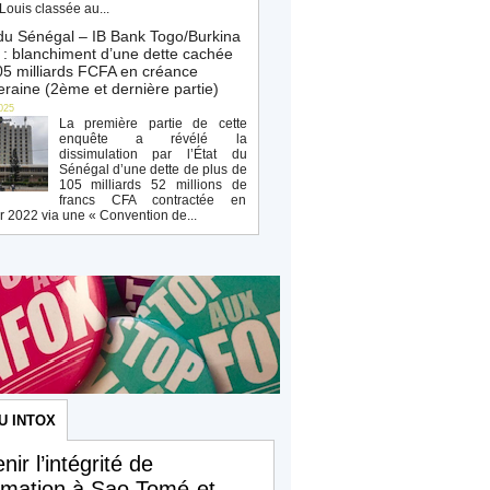
Louis classée au...
du Sénégal – IB Bank Togo/Burkina
: blanchiment d’une dette cachée
5 milliards FCFA en créance
raine (2ème et dernière partie)
025
La première partie de cette
enquête a révélé la
dissimulation par l’État du
Sénégal d’une dette de plus de
105 milliards 52 millions de
francs CFA contractée en
r 2022 via une « Convention de...
U INTOX
nir l’intégrité de
ormation à Sao Tomé-et-