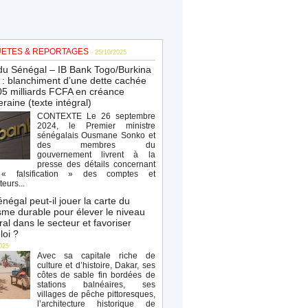
ETES & REPORTAGES
- 25/10/2025
du Sénégal – IB Bank Togo/Burkina
: blanchiment d’une dette cachée
5 milliards FCFA en créance
raine (texte intégral)
CONTEXTE Le 26 septembre
2024, le Premier ministre
sénégalais Ousmane Sonko et
des membres du
gouvernement livrent à la
presse des détails concernant
« falsification » des comptes et
teurs...
négal peut-il jouer la carte du
sme durable pour élever le niveau
al dans le secteur et favoriser
loi ?
025
Avec sa capitale riche de
culture et d’histoire, Dakar, ses
côtes de sable fin bordées de
stations balnéaires, ses
villages de pêche pittoresques,
l’architecture historique de