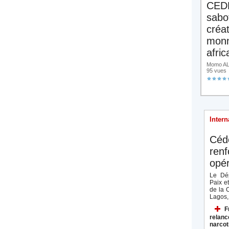
CED
sabo
créa
monn
afric
Momo ALA
95 vues
Intern
Céd
renf
opér
Le Dép
Paix e
de la 
Lagos, 
F
relanc
narcot