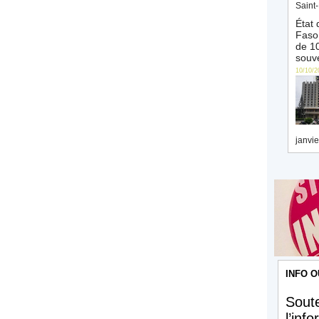
Saint-
État 
Faso 
de 10
souve
10/10/2
janvie
INFO O
Soute
l’inf