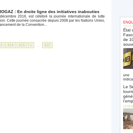
GAZ : En droite ligne des initiatives inabouties
-
écembre 2016, est célébré la journée internationale de lutte
tion. Cette journée consacrée depuis 2008 par les Nations Unies,
ENQU
ncement de la Convention...
État 
Faso 
de 10
souve
13
414
415
»
...
422
une 
indica
Le Sé
touri
génér
l’emp
17/10/2