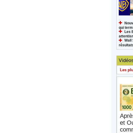
Nouv
qui termi
Les 
attenti
Wall 
résultat
Vidéo
Les pl
Aprè
et O
comm