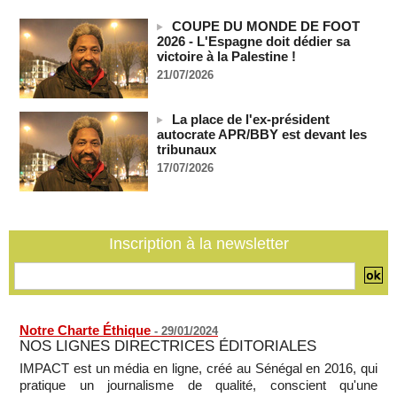
France-Algérie: l'affaire Mehdi Laribi relance la coopération
COUPE DU MONDE DE FOOT
policière contre le narcotrafic
2026 - L'Espagne doit dédier sa
06/08/2026
-
victoire à la Palestine !
21/07/2026
Guinée : l'absence du président Doumbouya ravive les
tensions politiques
06/08/2026
-
La place de l'ex-président
autocrate APR/BBY est devant les
Bénin: le nouveau Sénat élit son premier président
tribunaux
06/08/2026
-
17/07/2026
La Centrafrique et le Cameroun apaisent les tensions après
un incident frontalier
06/08/2026
-
Inscription à la newsletter
Notre Charte Éthique
-
29/01/2024
NOS LIGNES DIRECTRICES ÉDITORIALES
IMPACT est un média en ligne, créé au Sénégal en 2016, qui
pratique un journalisme de qualité, conscient qu'une