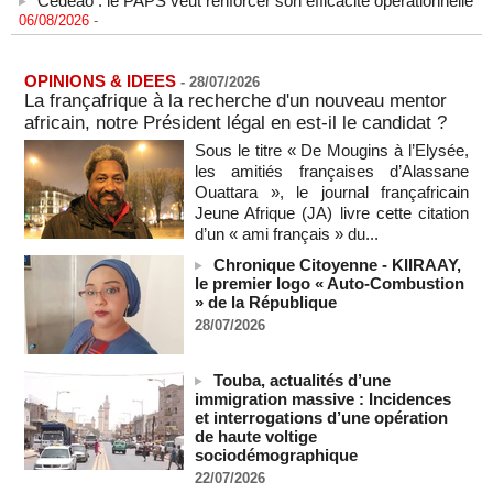
06/08/2026
-
L'armée nigériane obtient une hausse salariale historique
06/08/2026
-
OPINIONS & IDEES
-
28/07/2026
Au Nigeria, plus de 300 victimes d’enlèvements ont été
La françafrique à la recherche d'un nouveau mentor
libérées
africain, notre Président légal en est-il le candidat ?
06/08/2026
-
Sous le titre « De Mougins à l’Elysée,
Au Nigeria, plus de 300 victimes d’enlèvements ont été
les amitiés françaises d’Alassane
libérées
Ouattara », le journal françafricain
06/08/2026
-
Jeune Afrique (JA) livre cette citation
d’un « ami français » du...
Soutenir l’intégrité de l’information à Sao Tomé-et-Principe à
l’approche des élections
Chronique Citoyenne - KIIRAAY,
06/08/2026
-
le premier logo « Auto-Combustion
» de la République
Taïwan bloque un pont stratégique lors de la simulation d'une
invasion par la Chine
28/07/2026
06/08/2026
-
Les Bourses mondiales suspendues au Moyen-Orient,
Touba, actualités d’une
records en Europe
immigration massive : Incidences
et interrogations d’une opération
06/08/2026
-
de haute voltige
Soudan du Sud : Les avocats de Riek Machar sollicitent un
sociodémographique
accès à leur client avant la prochaine audience
22/07/2026
06/08/2026
-