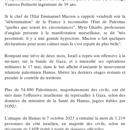
Vanessa Pedinotti ingénieure de 39 ans.
Si le chef de l'Etat Emmanuel Macron a rappelé vendredi soir la
"détermination" de la France à reconnaître l'Etat de Palestine
"quelles que soient les circonstances", Myra Gharbi, professeure
d'anglais présente à la manifestation marseillaise, se dit "très
pessimiste, il y a une grande hypocrisie. Macron a fait quelques
déclarations pour nous calmer mais là c'est reparti de plus belle".
Rompant une trêve de deux mois, Israël a repris son offensive à la
mi-mars sur la bande de Gaza, et a intensifié ses opérations
militaires le 17 mai, dans le but affiché d'anéantir le mouvement
islamiste palestinien Hamas, libérer les derniers otages restants et
prendre le contrôle du territoire.
Plus de 54.880 Palestiniens, majoritairement des civils, ont été
tués dans l'offensive israélienne de représailles à Gaza, selon des
données du ministère de la Santé du Hamas, jugées fiables par
l'ONU.
L'attaque du Hamas le 7 octobre 2023 a entraîné la mort de 1.219
personnes du côté israélien, en majorité des civils, selon un
décompte de l'AFP établi à partir de données officielles.