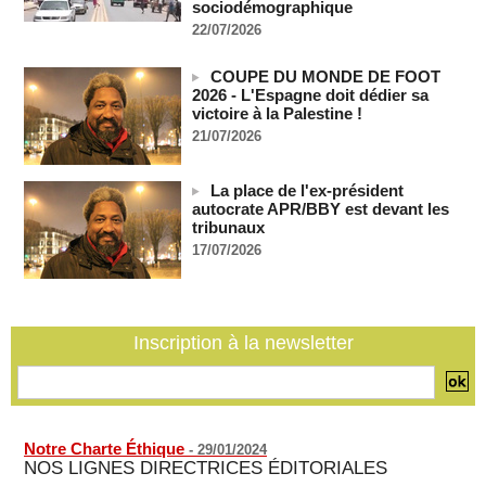
accès à leur client avant la prochaine audience
sociodémographique
06/08/2026
-
22/07/2026
France-Algérie: l'affaire Mehdi Laribi relance la coopération
policière contre le narcotrafic
COUPE DU MONDE DE FOOT
2026 - L'Espagne doit dédier sa
06/08/2026
-
victoire à la Palestine !
Guinée : l'absence du président Doumbouya ravive les
21/07/2026
tensions politiques
06/08/2026
-
La place de l'ex-président
Bénin: le nouveau Sénat élit son premier président
autocrate APR/BBY est devant les
06/08/2026
-
tribunaux
La Centrafrique et le Cameroun apaisent les tensions après
17/07/2026
un incident frontalier
06/08/2026
-
Inscription à la newsletter
Notre Charte Éthique
-
29/01/2024
NOS LIGNES DIRECTRICES ÉDITORIALES