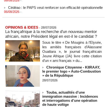
Cédéao : le PAPS veut renforcer son efficacité opérationnelle
06/08/2026
-
L'armée nigériane obtient une hausse salariale historique
06/08/2026
-
Au Nigeria, plus de 300 victimes d’enlèvements ont été
OPINIONS & IDEES
-
28/07/2026
libérées
La françafrique à la recherche d'un nouveau mentor
06/08/2026
-
africain, notre Président légal en est-il le candidat ?
Au Nigeria, plus de 300 victimes d’enlèvements ont été
Sous le titre « De Mougins à l’Elysée,
libérées
les amitiés françaises d’Alassane
06/08/2026
-
Ouattara », le journal françafricain
Jeune Afrique (JA) livre cette citation
Soutenir l’intégrité de l’information à Sao Tomé-et-Principe à
d’un « ami français » du...
l’approche des élections
06/08/2026
-
Chronique Citoyenne - KIIRAAY,
le premier logo « Auto-Combustion
Taïwan bloque un pont stratégique lors de la simulation d'une
» de la République
invasion par la Chine
28/07/2026
06/08/2026
-
Les Bourses mondiales suspendues au Moyen-Orient,
Touba, actualités d’une
records en Europe
immigration massive : Incidences
06/08/2026
-
et interrogations d’une opération
Soudan du Sud : Les avocats de Riek Machar sollicitent un
de haute voltige