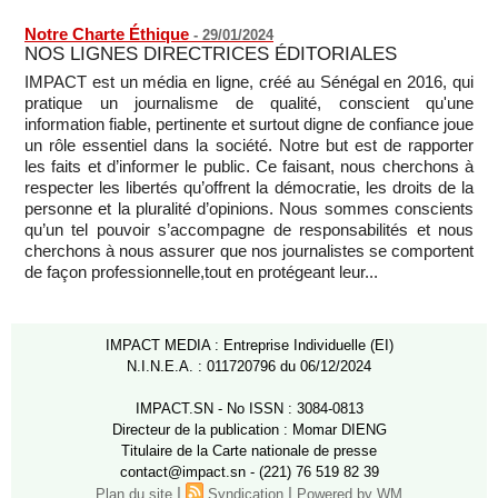
Notre Charte Éthique
-
29/01/2024
NOS LIGNES DIRECTRICES ÉDITORIALES
IMPACT est un média en ligne, créé au Sénégal en 2016, qui
pratique un journalisme de qualité, conscient qu'une
information fiable, pertinente et surtout digne de confiance joue
un rôle essentiel dans la société. Notre but est de rapporter
les faits et d’informer le public. Ce faisant, nous cherchons à
respecter les libertés qu’offrent la démocratie, les droits de la
personne et la pluralité d’opinions. Nous sommes conscients
qu’un tel pouvoir s’accompagne de responsabilités et nous
cherchons à nous assurer que nos journalistes se comportent
de façon professionnelle,tout en protégeant leur...
IMPACT MEDIA : Entreprise Individuelle (EI)
N.I.N.E.A. : 011720796 du 06/12/2024
IMPACT.SN - No ISSN : 3084-0813
Directeur de la publication : Momar DIENG
Titulaire de la Carte nationale de presse
contact@impact.sn - (221) 76 519 82 39
|
|
Plan du site
Syndication
Powered by WM