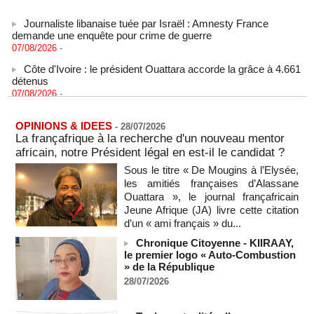
Journaliste libanaise tuée par Israël : Amnesty France
demande une enquête pour crime de guerre
07/08/2026
-
Côte d'Ivoire : le président Ouattara accorde la grâce à 4.661
détenus
07/08/2026
-
Plagiat à Cambridge - L’université va réexaminer le
recrutement de ses enseignants
OPINIONS & IDEES
-
28/07/2026
07/08/2026
-
La françafrique à la recherche d'un nouveau mentor
La Türkiye, l’Arabie saoudite et le Pakistan signent un accord
africain, notre Président légal en est-il le candidat ?
conjoint de défense à La Mecque
Sous le titre « De Mougins à l’Elysée,
07/08/2026
-
les amitiés françaises d’Alassane
La Bourse de Paris termine en hausse et poursuit sa course
Ouattara », le journal françafricain
aux records
Jeune Afrique (JA) livre cette citation
07/08/2026
-
d’un « ami français » du...
En Thaïlande, "choc" et "incrédulité" dans un lycée après une
Chronique Citoyenne - KIIRAAY,
fusillade mortelle
le premier logo « Auto-Combustion
07/08/2026
-
» de la République
28/07/2026
Hydrocarbures : les entreprises d’État font des recettes de
37,5 milliards de francs CFA au premier semestre de 2025
07/08/2026
-