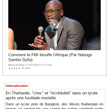
Comment le FMI étouffe l'Afrique (Par Ndongo
Samba Sylla)
Momo ALADJI | 17/07/2026 | 272 vues
(0 vote)
Internationales
En Thaïlande, "choc" et "incrédulité" dans un lycée
après une fusillade mortelle
Dans un lycée près de Bangkok, des élèves thaïlandais en
larmes se serrent les uns contre les autres vendredi après