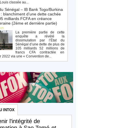
Louis classée au...
du Sénégal – IB Bank Togo/Burkina
: blanchiment d’une dette cachée
5 milliards FCFA en créance
raine (2ème et dernière partie)
025
La première partie de cette
enquête a révélé la
dissimulation par l’État du
Sénégal d’une dette de plus de
105 milliards 52 millions de
francs CFA contractée en
r 2022 via une « Convention de...
U INTOX
nir l’intégrité de
ormation à Sao Tomé-et-