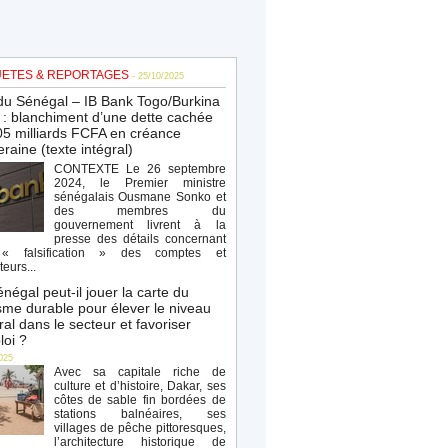
ETES & REPORTAGES
- 25/10/2025
du Sénégal – IB Bank Togo/Burkina
: blanchiment d’une dette cachée
5 milliards FCFA en créance
raine (texte intégral)
CONTEXTE Le 26 septembre
2024, le Premier ministre
sénégalais Ousmane Sonko et
des membres du
gouvernement livrent à la
presse des détails concernant
« falsification » des comptes et
teurs...
négal peut-il jouer la carte du
sme durable pour élever le niveau
al dans le secteur et favoriser
loi ?
025
Avec sa capitale riche de
culture et d’histoire, Dakar, ses
côtes de sable fin bordées de
stations balnéaires, ses
villages de pêche pittoresques,
l’architecture historique de