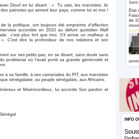
Saint-
 avec Diouf en lui disant : « Tu sais, les marxistes, ils
 des patriotes qui aiment leur pays, comme toi et moi !
État 
Faso 
de 10
de la politique, ont toujours été empreints d’affection
souve
 interview accordée en 2010 au défunt quotidien Walf
10/10/2
de c’est plus fort que moi. S’il arrive un malheur à
 ». C’est dire la profondeur de nos relations et son
ent sur ses petits pas, en se disant, sans doute sans
du prolétariat où l’avait porté sa grande générosité et
janvie
ère.
s à sa famille, à ses camarades du PIT, aux marxistes
itique sénégalaise, au peuple sénégalais, aux Africains.
énéreux et Miséricordieux, lui accorde Son pardon et
 Sénégal
INFO O
Soute
l’inf