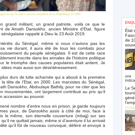
auche qui l'a aidé à devenir président de la République en 2000
ENQU
n grand militant, un grand patriote, voilà ce que le
ont de Amath Dansokho, ancien Ministre d’Etat, figure
État 
sénégalaise rappelé à Dieu le 23 Août 2019.
Faso 
de 10
 intérêts du Sénégal, même si nous n’avions pas les
souve
 sa vie durant, il aura été de tous les combats pour
anouissement du peuple sénégalais. Il est de cette race
lement inscrite dans les annales de l’histoire politique
r le triomphe des causes populaires était ardent. Je
es idées mais aussi son désintéressement.
une 
lus durs de lutte acharnée qui a abouti à la première
indica
la tête de l’Etat, en 2000. Les marxistes du Sénégal,
h Dansokho, Abdoulaye Bathily, pour ne citer que les
Le Sé
on mouvementée, ont largement contribué au prix qu’il
touri
n accession au pouvoir.
génér
l’emp
mené nombre d’entre nous en prison, je garde toujours
17/10/2
ar mes yeux, de Dansokho assis à côté de moi, face à
ais le même, son éternelle couverture (mbajj) sur ses
u’il ne quittait jamais, même si d’aventure il lui arrivait
abilité qu’il fût de nouveau convoqué, déféré et envoyé à