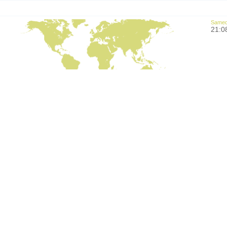
Samedi
21:0