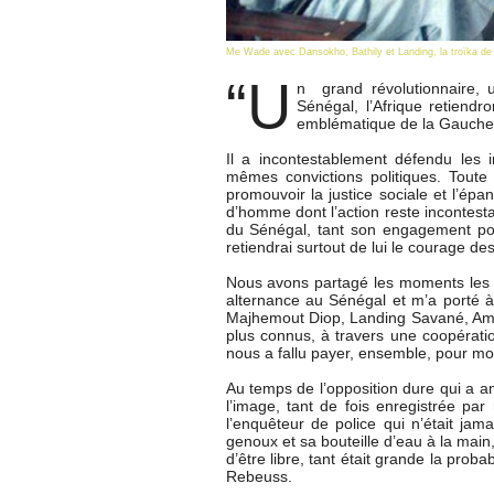
Me Wade avec Dansokho, Bathily et Landing, la troïka de g
“U
n grand révolutionnaire, u
Sénégal, l’Afrique retiendr
emblématique de la Gauche 
Il a incontestablement défendu les
mêmes convictions politiques. Toute
promouvoir la justice sociale et l’ép
d’homme dont l’action reste incontestab
du Sénégal, tant son engagement pou
retiendrai surtout de lui le courage d
Nous avons partagé les moments les p
alternance au Sénégal et m’a porté à 
Majhemout Diop, Landing Savané, Amat
plus connus, à travers une coopérati
nous a fallu payer, ensemble, pour mo
Au temps de l’opposition dure qui a a
l’image, tant de fois enregistrée p
l’enquêteur de police qui n’était jam
genoux et sa bouteille d’eau à la main, q
d’être libre, tant était grande la prob
Rebeuss.