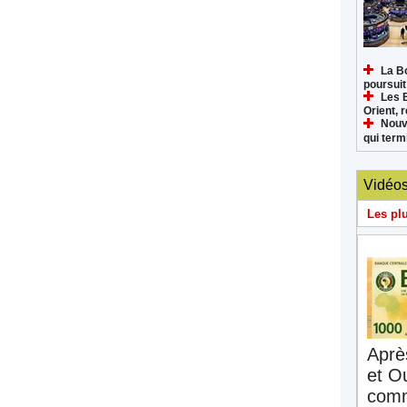
La B
poursuit
Les 
Orient, 
Nouv
qui termi
Vidéo
Les pl
Aprè
et O
comm