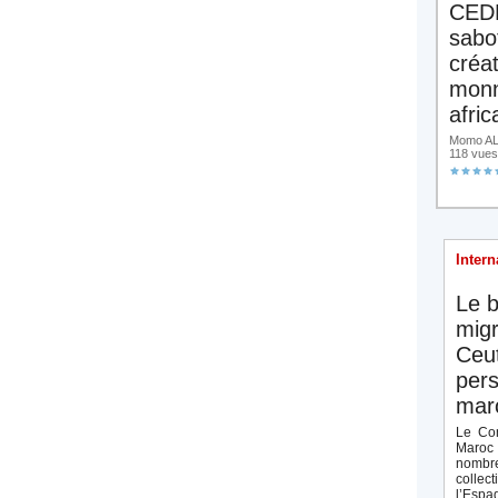
CED
sabo
créa
monn
afric
Momo ALA
118 vues
Intern
Le b
migr
Ceut
pers
maro
Le Con
Maroc 
nombre
collect
l’Espag