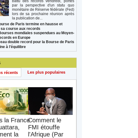
battu des records vendredi, portés
par la perspective d'un statu quo
monétaire de Réserve fédérale (Fed)
lors de sa prochaine réunion après
la publication de...
ourse de Paris termine en hausse et
 sa course aux records
Bourses mondiales suspendues au Moyen-
records en Europe
eau double record pour la Bourse de Paris
ne à l'équilibre
s
Les plus populaires
us récents
s la France
Comment le
uattara,
FMI étouffe
ent la
l'Afrique (Par