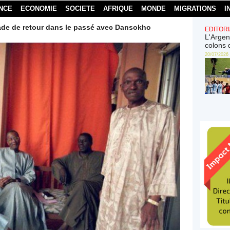
NCE
ECONOMIE
SOCIETE
AFRIQUE
MONDE
MIGRATIONS
I
de de retour dans le passé avec Dansokho
EDITORI
L'Argen
colons 
20/07/2026