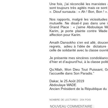
Une fois, j’ai réconcilié les marxistes
sont toujours très agités mais ce sont
». Diouf sursauta : « Ah ! Bon, Bon ! ».
Nos rapports, malgré les vicissitudes 
mutuelle. Ne disait-il pas dans une
Grand Place : « j’aime Abdoulaye Wa
Karim, je porte plainte contre Wade
affection pour Karim.
Amath Dansokho s’en est allé, doucem
regrets, adieu à l’idée de dictature 
celle de solidarité avec la classe ouvri
Je présente mes sincères condoléance
d’hier et d’aujourd’hui, à la classe pol
Qu’Allah, Mon Dieu Tout Puissant, G
l’accueille dans Son Paradis.”
Dakar, le 25 Août 2019
Abdoulaye WADE
Ancien Président de la République du
NOMBRE DE LECTURES : 204 FOIS
NOUVEAU COMMENTAIRE :