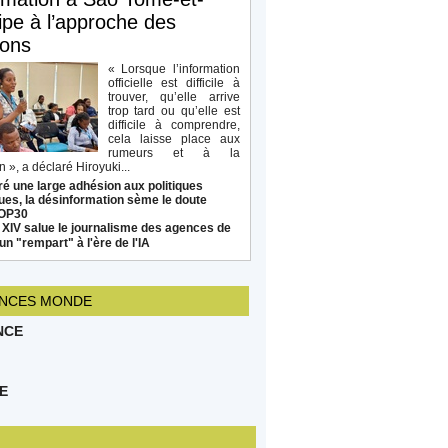
ipe à l’approche des
ions
« Lorsque l’information
officielle est difficile à
trouver, qu’elle arrive
trop tard ou qu’elle est
difficile à comprendre,
cela laisse place aux
rumeurs et à la
 », a déclaré Hiroyuki...
é une large adhésion aux politiques
ues, la désinformation sème le doute
COP30
 XIV salue le journalisme des agences de
un "rempart" à l'ère de l'IA
NCES MONDE
NCE
E