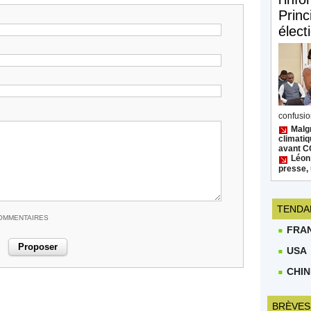
Princ
élect
confusion
Malgr
climatiq
avant 
Léon
presse, 
TENDA
COMMENTAIRES
FRA
USA
CHIN
BRÈVES