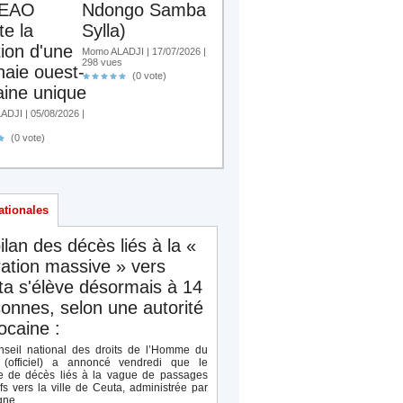
EAO
Ndongo Samba
te la
Sylla)
tion d'une
Momo ALADJI | 17/07/2026 |
298 vues
aie ouest-
(0 vote)
aine unique
DJI | 05/08/2026 |
(0 vote)
ationales
ilan des décès liés à la «
ation massive » vers
a s'élève désormais à 14
onnes, selon une autorité
caine :
seil national des droits de l’Homme du
(officiel) a annoncé vendredi que le
 de décès liés à la vague de passages
ifs vers la ville de Ceuta, administrée par
ne,...