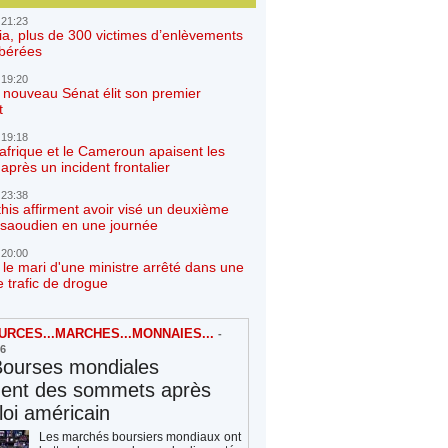
 21:23
ia, plus de 300 victimes d’enlèvements
ibérées
 19:20
e nouveau Sénat élit son premier
t
 19:18
afrique et le Cameroun apaisent les
après un incident frontalier
 23:38
his affirment avoir visé un deuxième
r saoudien en une journée
 20:00
 le mari d'une ministre arrêté dans une
e trafic de drogue
RCES...MARCHES...MONNAIES...
-
26
Bourses mondiales
hent des sommets après
loi américain
Les marchés boursiers mondiaux ont