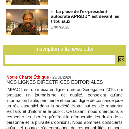
Depuis le « cessez-le-feu » à Gaza, les forces israéliennes
ont tué 300 enfants palestiniens (UNICEF)
La place de l'ex-président
07/08/2026
-
autocrate APR/BBY est devant les
tribunaux
Guinée-Bissau - Première visite de la médiation sénégalaise
17/07/2026
après le sommet de la Cedeao
07/08/2026
-
Bénin: Patrice Talon élu président du Sénat, moins de trois
mois après son départ du pouvoir
Inscription à la newsletter
07/08/2026
-
Mali-Algérie : le PM Maïga affirme qu’il n’y a « aucune
rupture diplomatique » entre les 2 pays
07/08/2026
-
Notre Charte Éthique
-
29/01/2024
NOS LIGNES DIRECTRICES ÉDITORIALES
IMPACT est un média en ligne, créé au Sénégal en 2016, qui
pratique un journalisme de qualité, conscient qu'une
information fiable, pertinente et surtout digne de confiance joue
un rôle essentiel dans la société. Notre but est de rapporter
les faits et d’informer le public. Ce faisant, nous cherchons à
respecter les libertés qu’offrent la démocratie, les droits de la
personne et la pluralité d’opinions. Nous sommes conscients
qu’un tel pouvoir s’accompagne de responsabilités et nous