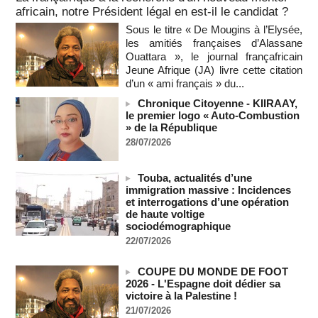
Ceuta s'élève désormais à 14 personnes, selon une autorité
africain, notre Président légal en est-il le candidat ?
marocaine :
Sous le titre « De Mougins à l’Elysée,
08/08/2026
-
les amitiés françaises d’Alassane
Sénégal - Une revue de presse du 8 août 2026 (Par IA)
Ouattara », le journal françafricain
08/08/2026
-
MOMO ALADJI
Jeune Afrique (JA) livre cette citation
d’un « ami français » du...
SENEGAL - Les Unes de la presse quotidienne du 8/9 août
2026
Chronique Citoyenne - KIIRAAY,
08/08/2026
-
MOMO ALADJI
le premier logo « Auto-Combustion
» de la République
A Ceuta, les enfants migrants risquent d'être victimes de
28/07/2026
maltraitance et d'exploitation, avertissent des ONG
07/08/2026
-
Les Bourses mondiales touchent des sommets après
Touba, actualités d’une
l'emploi américain
immigration massive : Incidences
et interrogations d’une opération
07/08/2026
-
de haute voltige
"Construction de la Grande Côte D'ivoire" : Le Président
sociodémographique
Alassane Ouattara appelle à la contribution de toutes les forces
22/07/2026
vives de la nation
07/08/2026
-
COUPE DU MONDE DE FOOT
Polémique à l’Assemblée nationale : Yaël Braun-Pivet se dit
2026 - L'Espagne doit dédier sa
"dépassée" par les critiques concernant le nouveau pavillon
victoire à la Palestine !
07/08/2026
-
21/07/2026