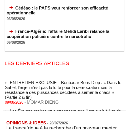
Cédéao : le PAPS veut renforcer son efficacité
opérationnelle
06/08/2026
France-Algérie: l'affaire Mehdi Laribi relance la
coopération policière contre le narcotrafic
06/08/2026
LES DERNIERS ARTICLES
ENTRETIEN EXCLUSIF – Boubacar Boris Diop : « Dans le
Sahel, l’enjeu n’est pas la lutte pour la démocratie mais la
résistance à des puissances décidées à semer le chaos »
(Partie 2 & fin)
MOMAR DIENG
09/08/2026
-
Les Émirats arabes unis annoncent que l'Iran a ciblé l'un de
leurs navires avec un missile dans le détroit d'Ormuz
08/08/2026
-
OPINIONS & IDEES
-
28/07/2026
Le bilan des décès liés à la « migration massive » vers
La françafrique à la recherche d'un nouveau mentor