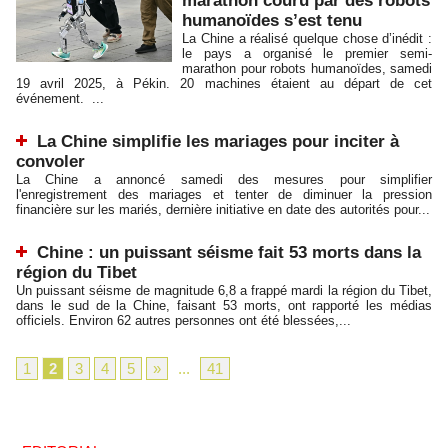
marathon couru par des robots
humanoïdes s’est tenu
La Chine a réalisé quelque chose d’inédit :
le pays a organisé le premier semi-
marathon pour robots humanoïdes, samedi
19 avril 2025, à Pékin. 20 machines étaient au départ de cet
événement. ...
La Chine simplifie les mariages pour inciter à
convoler
La Chine a annoncé samedi des mesures pour simplifier
l'enregistrement des mariages et tenter de diminuer la pression
financière sur les mariés, dernière initiative en date des autorités pour...
Chine : un puissant séisme fait 53 morts dans la
région du Tibet
Un puissant séisme de magnitude 6,8 a frappé mardi la région du Tibet,
dans le sud de la Chine, faisant 53 morts, ont rapporté les médias
officiels. Environ 62 autres personnes ont été blessées,...
1
2
3
4
5
»
...
41