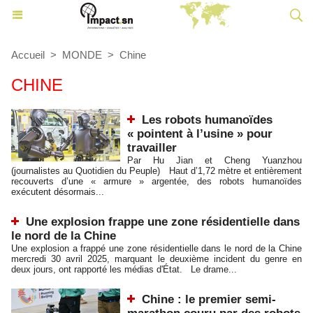
Accueil
>
MONDE
>
Chine
CHINE
Les robots humanoïdes
« pointent à l’usine » pour
travailler
Par Hu Jian et Cheng Yuanzhou
(journalistes au Quotidien du Peuple) Haut d’1,72 mètre et entièrement
recouverts d’une « armure » argentée, des robots humanoïdes
exécutent désormais...
Une explosion frappe une zone résidentielle dans
le nord de la Chine
Une explosion a frappé une zone résidentielle dans le nord de la Chine
mercredi 30 avril 2025, marquant le deuxième incident du genre en
deux jours, ont rapporté les médias d'État. Le drame...
Chine : le premier semi-